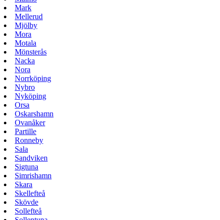
Mark
Mellerud
Mjölby
Mora
Motala
Mönsterås
Nacka
Nora
Norrköping
Nybro
Nyköping
Orsa
Oskarshamn
Ovanåker
Partille
Ronneby
Sala
Sandviken
Sigtuna
Simrishamn
Skara
Skellefteå
Skövde
Sollefteå
Sollentuna