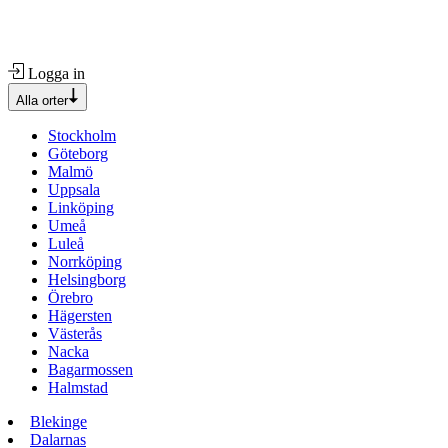
Logga in
Alla orter
Stockholm
Göteborg
Malmö
Uppsala
Linköping
Umeå
Luleå
Norrköping
Helsingborg
Örebro
Hägersten
Västerås
Nacka
Bagarmossen
Halmstad
Blekinge
Dalarnas