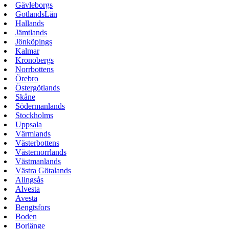
Gävleborgs
GotlandsLän
Hallands
Jämtlands
Jönköpings
Kalmar
Kronobergs
Norrbottens
Örebro
Östergötlands
Skåne
Södermanlands
Stockholms
Uppsala
Värmlands
Västerbottens
Västernorrlands
Västmanlands
Västra Götalands
Alingsås
Alvesta
Avesta
Bengtsfors
Boden
Borlänge