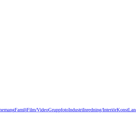
nemang
Familj
Film/Video
Gruppfoto
Industri
Inredning/Interiör
Konst
Lan