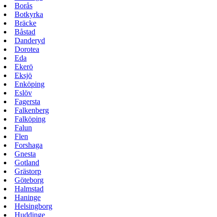
Borås
Botkyrka
Bräcke
Båstad
Danderyd
Dorotea
Eda
Ekerö
Eksjö
Enköping
Eslöv
Fagersta
Falkenberg
Falköping
Falun
Flen
Forshaga
Gnesta
Gotland
Grästorp
Göteborg
Halmstad
Haninge
Helsingborg
Huddinge