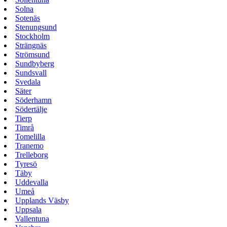
Solna
Sotenäs
Stenungsund
Stockholm
Strängnäs
Strömsund
Sundbyberg
Sundsvall
Svedala
Säter
Söderhamn
Södertälje
Tierp
Timrå
Tomelilla
Tranemo
Trelleborg
Tyresö
Täby
Uddevalla
Umeå
Upplands Väsby
Uppsala
Vallentuna