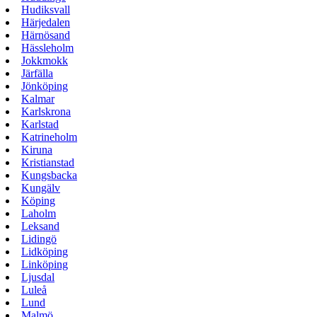
Hudiksvall
Härjedalen
Härnösand
Hässleholm
Jokkmokk
Järfälla
Jönköping
Kalmar
Karlskrona
Karlstad
Katrineholm
Kiruna
Kristianstad
Kungsbacka
Kungälv
Köping
Laholm
Leksand
Lidingö
Lidköping
Linköping
Ljusdal
Luleå
Lund
Malmö