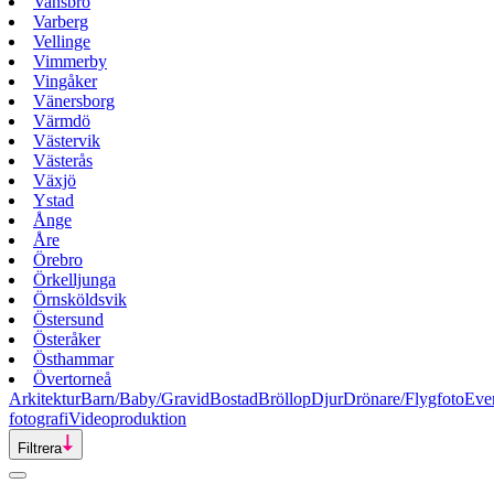
Vansbro
Varberg
Vellinge
Vimmerby
Vingåker
Vänersborg
Värmdö
Västervik
Västerås
Växjö
Ystad
Ånge
Åre
Örebro
Örkelljunga
Örnsköldsvik
Östersund
Österåker
Östhammar
Övertorneå
Arkitektur
Barn/Baby/Gravid
Bostad
Bröllop
Djur
Drönare/Flygfoto
Eve
fotografi
Videoproduktion
Filtrera