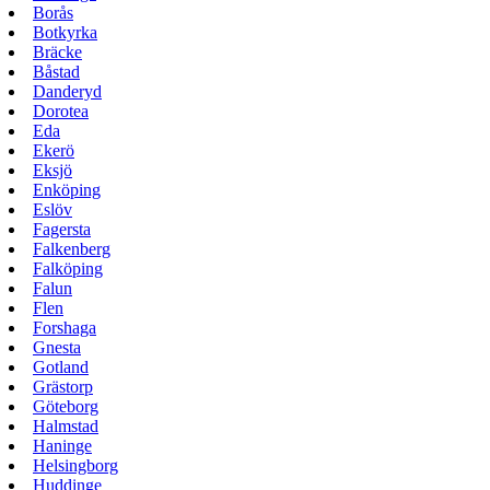
Borås
Botkyrka
Bräcke
Båstad
Danderyd
Dorotea
Eda
Ekerö
Eksjö
Enköping
Eslöv
Fagersta
Falkenberg
Falköping
Falun
Flen
Forshaga
Gnesta
Gotland
Grästorp
Göteborg
Halmstad
Haninge
Helsingborg
Huddinge