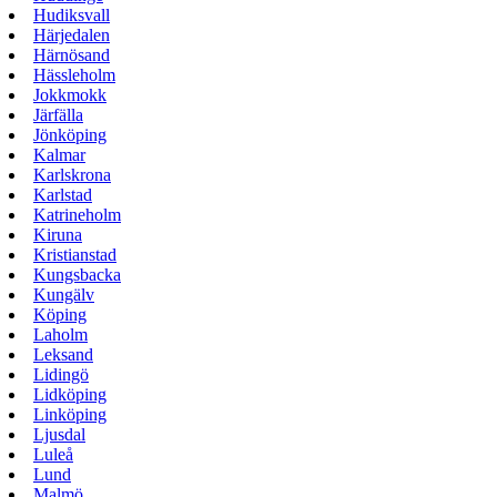
Hudiksvall
Härjedalen
Härnösand
Hässleholm
Jokkmokk
Järfälla
Jönköping
Kalmar
Karlskrona
Karlstad
Katrineholm
Kiruna
Kristianstad
Kungsbacka
Kungälv
Köping
Laholm
Leksand
Lidingö
Lidköping
Linköping
Ljusdal
Luleå
Lund
Malmö