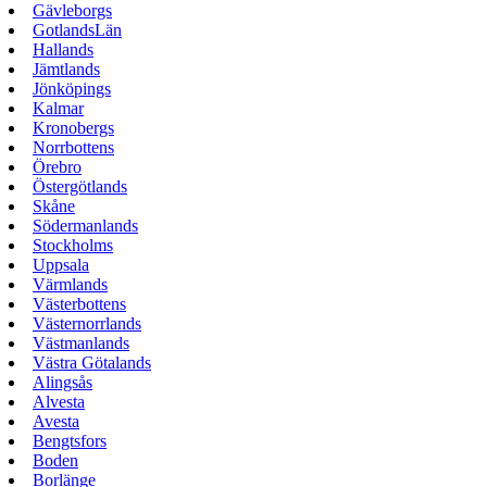
Gävleborgs
GotlandsLän
Hallands
Jämtlands
Jönköpings
Kalmar
Kronobergs
Norrbottens
Örebro
Östergötlands
Skåne
Södermanlands
Stockholms
Uppsala
Värmlands
Västerbottens
Västernorrlands
Västmanlands
Västra Götalands
Alingsås
Alvesta
Avesta
Bengtsfors
Boden
Borlänge