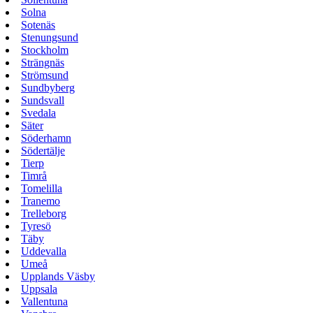
Solna
Sotenäs
Stenungsund
Stockholm
Strängnäs
Strömsund
Sundbyberg
Sundsvall
Svedala
Säter
Söderhamn
Södertälje
Tierp
Timrå
Tomelilla
Tranemo
Trelleborg
Tyresö
Täby
Uddevalla
Umeå
Upplands Väsby
Uppsala
Vallentuna