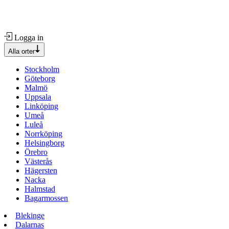
Logga in
Alla orter
Stockholm
Göteborg
Malmö
Uppsala
Linköping
Umeå
Luleå
Norrköping
Helsingborg
Örebro
Västerås
Hägersten
Nacka
Halmstad
Bagarmossen
Blekinge
Dalarnas