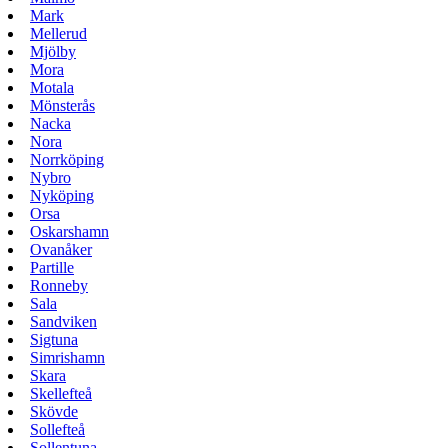
Mark
Mellerud
Mjölby
Mora
Motala
Mönsterås
Nacka
Nora
Norrköping
Nybro
Nyköping
Orsa
Oskarshamn
Ovanåker
Partille
Ronneby
Sala
Sandviken
Sigtuna
Simrishamn
Skara
Skellefteå
Skövde
Sollefteå
Sollentuna