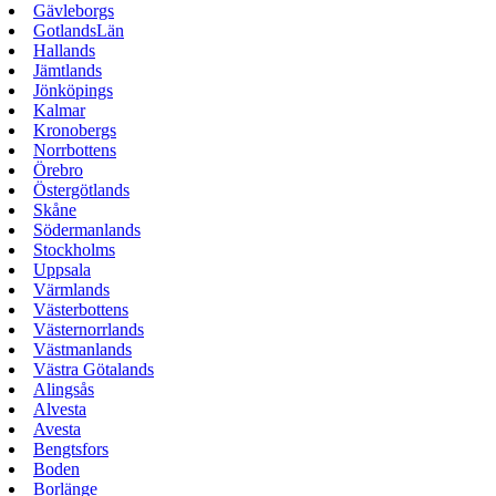
Gävleborgs
GotlandsLän
Hallands
Jämtlands
Jönköpings
Kalmar
Kronobergs
Norrbottens
Örebro
Östergötlands
Skåne
Södermanlands
Stockholms
Uppsala
Värmlands
Västerbottens
Västernorrlands
Västmanlands
Västra Götalands
Alingsås
Alvesta
Avesta
Bengtsfors
Boden
Borlänge