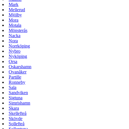
Mark
Mellerud
Mjölby
Mora
Motala
Mönsterås
Nacka
Nora
Norrköping
Nybro
Nyköping
Orsa
Oskarshamn
Ovanåker
Partille
Ronneby
Sala
Sandviken
Sigtuna
Simrishamn
Skara
Skellefteå
Skövde
Sollefteå
Sollentuna