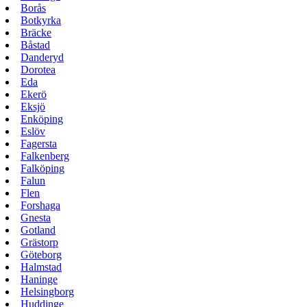
Borås
Botkyrka
Bräcke
Båstad
Danderyd
Dorotea
Eda
Ekerö
Eksjö
Enköping
Eslöv
Fagersta
Falkenberg
Falköping
Falun
Flen
Forshaga
Gnesta
Gotland
Grästorp
Göteborg
Halmstad
Haninge
Helsingborg
Huddinge