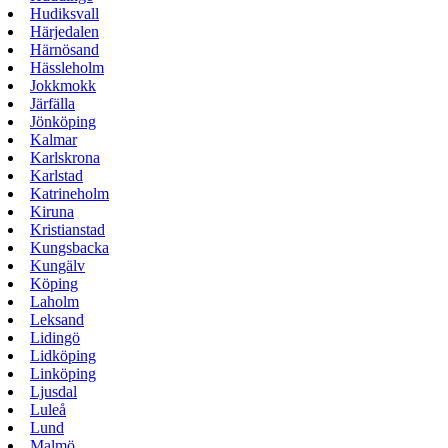
Hudiksvall
Härjedalen
Härnösand
Hässleholm
Jokkmokk
Järfälla
Jönköping
Kalmar
Karlskrona
Karlstad
Katrineholm
Kiruna
Kristianstad
Kungsbacka
Kungälv
Köping
Laholm
Leksand
Lidingö
Lidköping
Linköping
Ljusdal
Luleå
Lund
Malmö