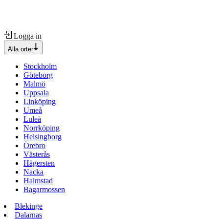
Logga in
Alla orter
Stockholm
Göteborg
Malmö
Uppsala
Linköping
Umeå
Luleå
Norrköping
Helsingborg
Örebro
Västerås
Hägersten
Nacka
Halmstad
Bagarmossen
Blekinge
Dalarnas