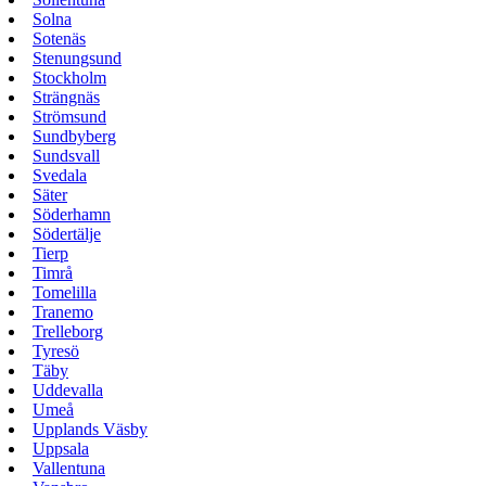
Solna
Sotenäs
Stenungsund
Stockholm
Strängnäs
Strömsund
Sundbyberg
Sundsvall
Svedala
Säter
Söderhamn
Södertälje
Tierp
Timrå
Tomelilla
Tranemo
Trelleborg
Tyresö
Täby
Uddevalla
Umeå
Upplands Väsby
Uppsala
Vallentuna