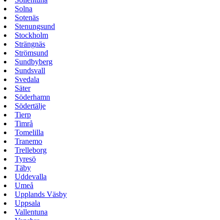
Solna
Sotenäs
Stenungsund
Stockholm
Strängnäs
Strömsund
Sundbyberg
Sundsvall
Svedala
Säter
Söderhamn
Södertälje
Tierp
Timrå
Tomelilla
Tranemo
Trelleborg
Tyresö
Täby
Uddevalla
Umeå
Upplands Väsby
Uppsala
Vallentuna