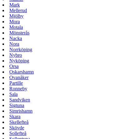
Mark
Mellerud
Mjölby
Mora
Motala
Mönsterås
Nacka
Nora
Norrköping
Nybro
Nyköping
Orsa
Oskarshamn
Ovanåker
Partille
Ronneby
Sala
Sandviken
Sigtuna
Simrishamn
Skara
Skellefteå
Skövde
Sollefteå
Sollentuna