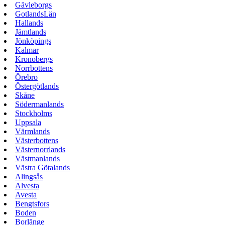
Gävleborgs
GotlandsLän
Hallands
Jämtlands
Jönköpings
Kalmar
Kronobergs
Norrbottens
Örebro
Östergötlands
Skåne
Södermanlands
Stockholms
Uppsala
Värmlands
Västerbottens
Västernorrlands
Västmanlands
Västra Götalands
Alingsås
Alvesta
Avesta
Bengtsfors
Boden
Borlänge