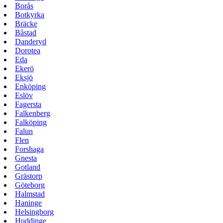
Borås
Botkyrka
Bräcke
Båstad
Danderyd
Dorotea
Eda
Ekerö
Eksjö
Enköping
Eslöv
Fagersta
Falkenberg
Falköping
Falun
Flen
Forshaga
Gnesta
Gotland
Grästorp
Göteborg
Halmstad
Haninge
Helsingborg
Huddinge