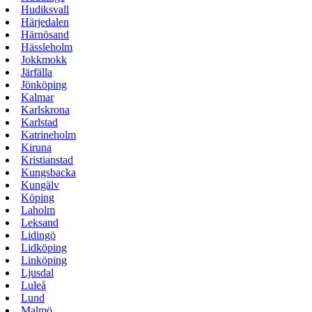
Hudiksvall
Härjedalen
Härnösand
Hässleholm
Jokkmokk
Järfälla
Jönköping
Kalmar
Karlskrona
Karlstad
Katrineholm
Kiruna
Kristianstad
Kungsbacka
Kungälv
Köping
Laholm
Leksand
Lidingö
Lidköping
Linköping
Ljusdal
Luleå
Lund
Malmö