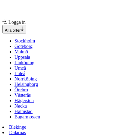
Logga in
Alla orter
Stockholm
Göteborg
Malmö
Uppsala
Linköping
Umeå
Luleå
Norrköping
Helsingborg
Örebro
Västerås
Hägersten
Nacka
Halmstad
Bagarmossen
Blekinge
Dalarnas