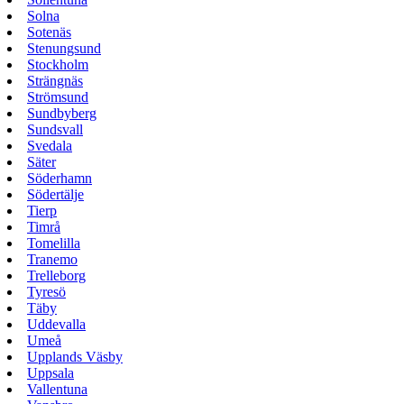
Solna
Sotenäs
Stenungsund
Stockholm
Strängnäs
Strömsund
Sundbyberg
Sundsvall
Svedala
Säter
Söderhamn
Södertälje
Tierp
Timrå
Tomelilla
Tranemo
Trelleborg
Tyresö
Täby
Uddevalla
Umeå
Upplands Väsby
Uppsala
Vallentuna