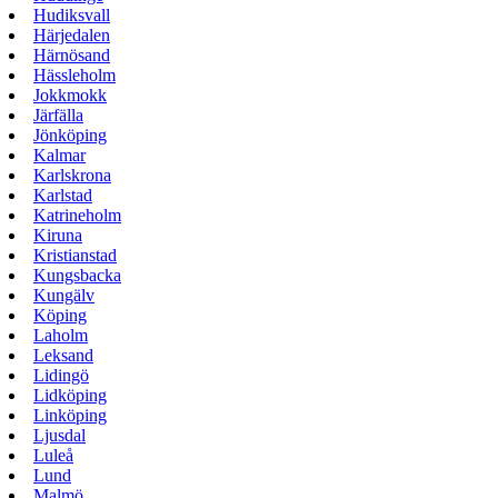
Hudiksvall
Härjedalen
Härnösand
Hässleholm
Jokkmokk
Järfälla
Jönköping
Kalmar
Karlskrona
Karlstad
Katrineholm
Kiruna
Kristianstad
Kungsbacka
Kungälv
Köping
Laholm
Leksand
Lidingö
Lidköping
Linköping
Ljusdal
Luleå
Lund
Malmö