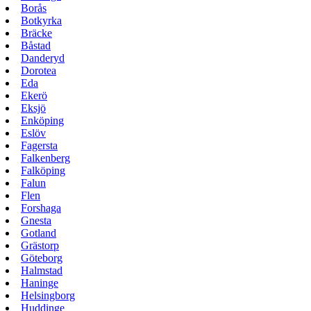
Borås
Botkyrka
Bräcke
Båstad
Danderyd
Dorotea
Eda
Ekerö
Eksjö
Enköping
Eslöv
Fagersta
Falkenberg
Falköping
Falun
Flen
Forshaga
Gnesta
Gotland
Grästorp
Göteborg
Halmstad
Haninge
Helsingborg
Huddinge