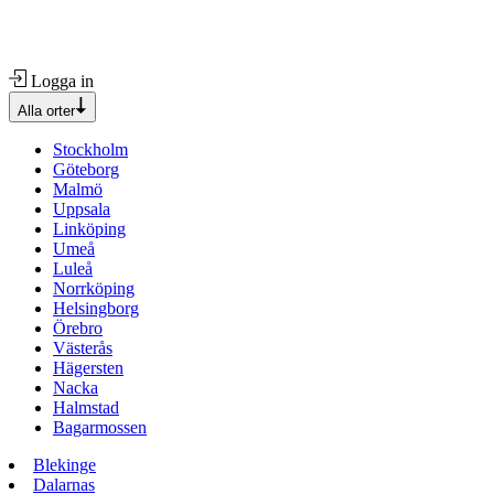
Logga in
Alla orter
Stockholm
Göteborg
Malmö
Uppsala
Linköping
Umeå
Luleå
Norrköping
Helsingborg
Örebro
Västerås
Hägersten
Nacka
Halmstad
Bagarmossen
Blekinge
Dalarnas