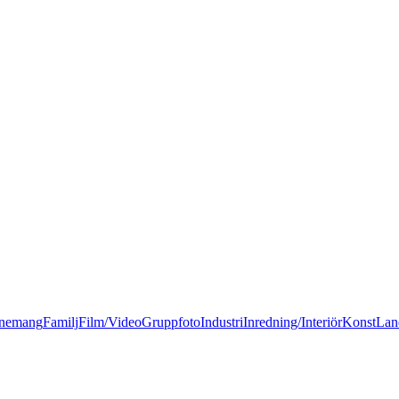
nemang
Familj
Film/Video
Gruppfoto
Industri
Inredning/Interiör
Konst
Lan