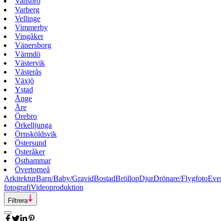
Vansbro
Varberg
Vellinge
Vimmerby
Vingåker
Vänersborg
Värmdö
Västervik
Västerås
Växjö
Ystad
Ånge
Åre
Örebro
Örkelljunga
Örnsköldsvik
Östersund
Österåker
Östhammar
Övertorneå
Arkitektur
Barn/Baby/Gravid
Bostad
Bröllop
Djur
Drönare/Flygfoto
Eve
fotografi
Videoproduktion
Filtrera