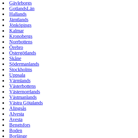
Gävleborgs
GotlandsLän
Hallands
Jämtlands
Jönköpings
Kalmar
Kronobergs
Norrbottens
Örebro
Östergötlands
Skåne
Södermanlands
Stockholms
Uppsala
Värmlands
Västerbottens
Västernorrlands
Västmanlands
Västra Götalands
Alingsås
Alvesta
Avesta
Bengtsfors
Boden
Borlänge