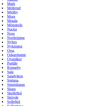
Mark
Mellerud
Mjölby
Mora
Motala
Mönsterås
Nacka
Nora
Norrköping
Nybro
Nyköping
Orsa
Oskarshamn
Ovanåker
Partille
Ronneby
Sala
Sandviken
Sigtuna
Simrishamn
Skara
Skellefteå
Skövde
Sollefteå
Sollentuna