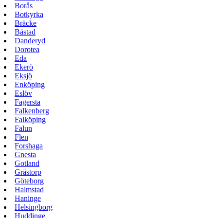
Borås
Botkyrka
Bräcke
Båstad
Danderyd
Dorotea
Eda
Ekerö
Eksjö
Enköping
Eslöv
Fagersta
Falkenberg
Falköping
Falun
Flen
Forshaga
Gnesta
Gotland
Grästorp
Göteborg
Halmstad
Haninge
Helsingborg
Huddinge