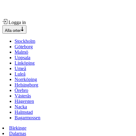
Logga in
Alla orter
Stockholm
Göteborg
Malmö
Uppsala
Linköping
Umeå
Luleå
Norrköping
Helsingborg
Örebro
Västerås
Hägersten
Nacka
Halmstad
Bagarmossen
Blekinge
Dalarnas