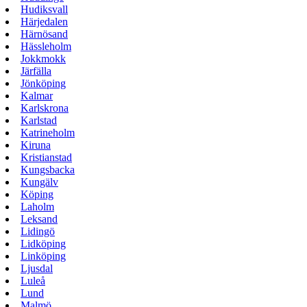
Hudiksvall
Härjedalen
Härnösand
Hässleholm
Jokkmokk
Järfälla
Jönköping
Kalmar
Karlskrona
Karlstad
Katrineholm
Kiruna
Kristianstad
Kungsbacka
Kungälv
Köping
Laholm
Leksand
Lidingö
Lidköping
Linköping
Ljusdal
Luleå
Lund
Malmö