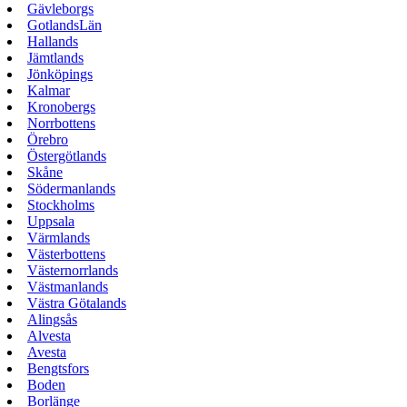
Gävleborgs
GotlandsLän
Hallands
Jämtlands
Jönköpings
Kalmar
Kronobergs
Norrbottens
Örebro
Östergötlands
Skåne
Södermanlands
Stockholms
Uppsala
Värmlands
Västerbottens
Västernorrlands
Västmanlands
Västra Götalands
Alingsås
Alvesta
Avesta
Bengtsfors
Boden
Borlänge