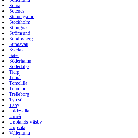
Solna
Sotenäs
Stenungsund
Stockholm
Strängnäs
Strömsund
Sundbyberg
Sundsvall
Svedala
Säter
Söderhamn
Södertälje
Tierp
Timrå
Tomelilla
Tranemo
Trelleborg
Tyresö
Täby
Uddevalla
Umeå
Upplands Väsby
Uppsala
Vallentuna