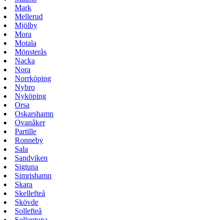
Mark
Mellerud
Mjölby
Mora
Motala
Mönsterås
Nacka
Nora
Norrköping
Nybro
Nyköping
Orsa
Oskarshamn
Ovanåker
Partille
Ronneby
Sala
Sandviken
Sigtuna
Simrishamn
Skara
Skellefteå
Skövde
Sollefteå
Sollentuna