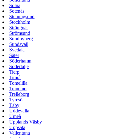
Solna
Sotenäs
Stenungsund
Stockholm
Strängnäs
Strömsund
Sundbyberg
Sundsvall
Svedala
Säter
Söderhamn
Södertälje
Tierp
Timrå
Tomelilla
Tranemo
Trelleborg
Tyresö
Täby
Uddevalla
Umeå
Upplands Väsby
Uppsala
Vallentuna