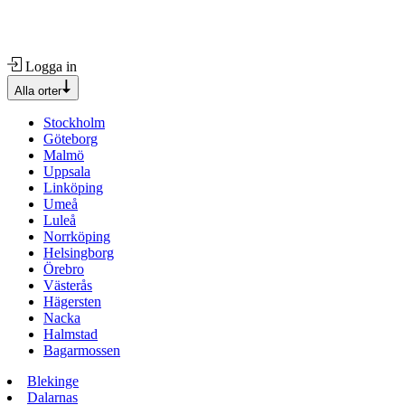
Logga in
Alla orter
Stockholm
Göteborg
Malmö
Uppsala
Linköping
Umeå
Luleå
Norrköping
Helsingborg
Örebro
Västerås
Hägersten
Nacka
Halmstad
Bagarmossen
Blekinge
Dalarnas