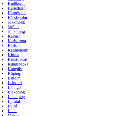
Hudiksvall
Härjedalen
Härnösand
Hässleholm
Jokkmokk
Järfälla
Jönköping
Kalmar
Karlskrona
Karlstad
Katrineholm
Kiruna
Kristianstad
Kungsbacka
Kungälv
Köping
Laholm
Leksand
Lidingö
Lidköping
Linköping
Ljusdal
Luleå
Lund
Malmö