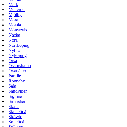
Mark
Mellerud
Mjölby
Mora
Motala
Mönsterås
Nacka
Nora
Norrköping
Nybro
Nyköping
Orsa
Oskarshamn
Ovanåker
Partille
Ronneby
Sala
Sandviken
Sigtuna
Simrishamn
Skara
Skellefteå
Skövde
Sollefteå
Sollentuna