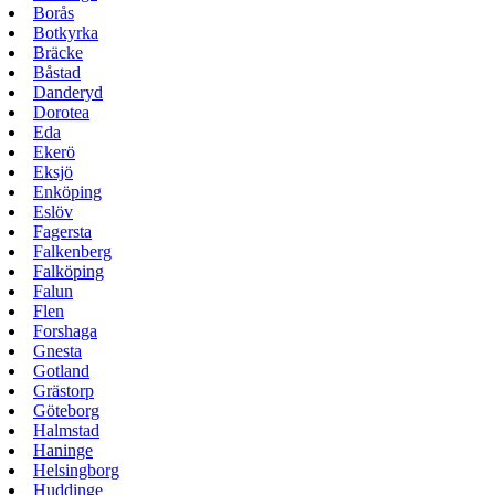
Borås
Botkyrka
Bräcke
Båstad
Danderyd
Dorotea
Eda
Ekerö
Eksjö
Enköping
Eslöv
Fagersta
Falkenberg
Falköping
Falun
Flen
Forshaga
Gnesta
Gotland
Grästorp
Göteborg
Halmstad
Haninge
Helsingborg
Huddinge