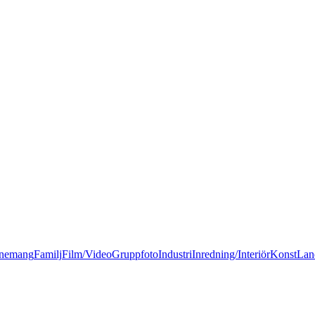
nemang
Familj
Film/Video
Gruppfoto
Industri
Inredning/Interiör
Konst
Lan