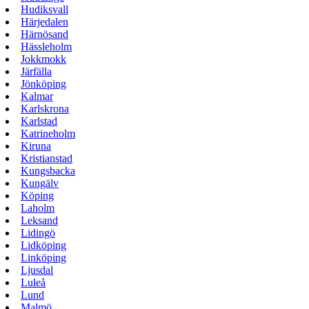
Hudiksvall
Härjedalen
Härnösand
Hässleholm
Jokkmokk
Järfälla
Jönköping
Kalmar
Karlskrona
Karlstad
Katrineholm
Kiruna
Kristianstad
Kungsbacka
Kungälv
Köping
Laholm
Leksand
Lidingö
Lidköping
Linköping
Ljusdal
Luleå
Lund
Malmö