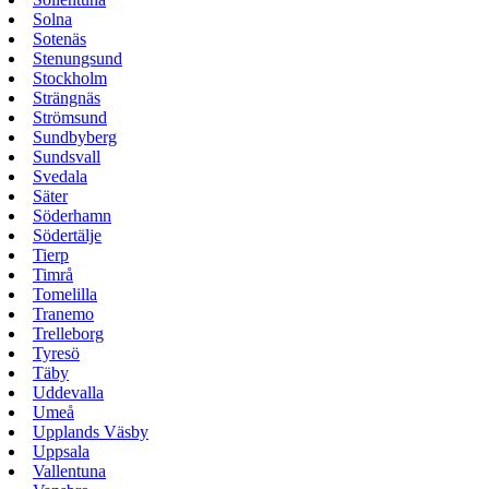
Solna
Sotenäs
Stenungsund
Stockholm
Strängnäs
Strömsund
Sundbyberg
Sundsvall
Svedala
Säter
Söderhamn
Södertälje
Tierp
Timrå
Tomelilla
Tranemo
Trelleborg
Tyresö
Täby
Uddevalla
Umeå
Upplands Väsby
Uppsala
Vallentuna