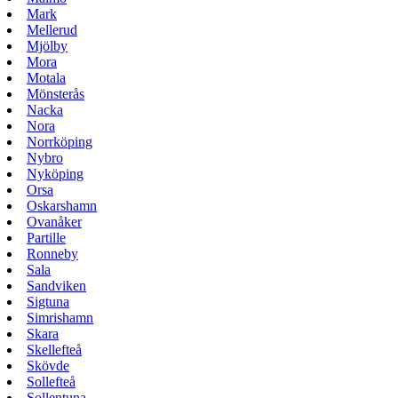
Mark
Mellerud
Mjölby
Mora
Motala
Mönsterås
Nacka
Nora
Norrköping
Nybro
Nyköping
Orsa
Oskarshamn
Ovanåker
Partille
Ronneby
Sala
Sandviken
Sigtuna
Simrishamn
Skara
Skellefteå
Skövde
Sollefteå
Sollentuna