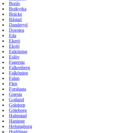
Borås
Botkyrka
Bräcke
Båstad
Danderyd
Dorotea
Eda
Ekerö
Eksjö
Enköping
Eslöv
Fagersta
Falkenberg
Falköping
Falun
Flen
Forshaga
Gnesta
Gotland
Grästorp
Göteborg
Halmstad
Haninge
Helsingborg
Huddinge