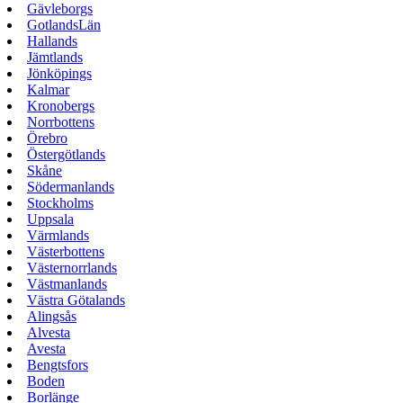
Gävleborgs
GotlandsLän
Hallands
Jämtlands
Jönköpings
Kalmar
Kronobergs
Norrbottens
Örebro
Östergötlands
Skåne
Södermanlands
Stockholms
Uppsala
Värmlands
Västerbottens
Västernorrlands
Västmanlands
Västra Götalands
Alingsås
Alvesta
Avesta
Bengtsfors
Boden
Borlänge