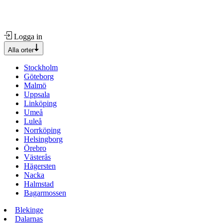
Logga in
Alla orter
Stockholm
Göteborg
Malmö
Uppsala
Linköping
Umeå
Luleå
Norrköping
Helsingborg
Örebro
Västerås
Hägersten
Nacka
Halmstad
Bagarmossen
Blekinge
Dalarnas