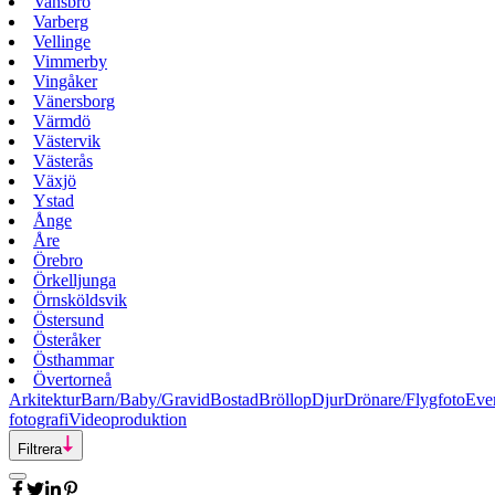
Vansbro
Varberg
Vellinge
Vimmerby
Vingåker
Vänersborg
Värmdö
Västervik
Västerås
Växjö
Ystad
Ånge
Åre
Örebro
Örkelljunga
Örnsköldsvik
Östersund
Österåker
Östhammar
Övertorneå
Arkitektur
Barn/Baby/Gravid
Bostad
Bröllop
Djur
Drönare/Flygfoto
Eve
fotografi
Videoproduktion
Filtrera