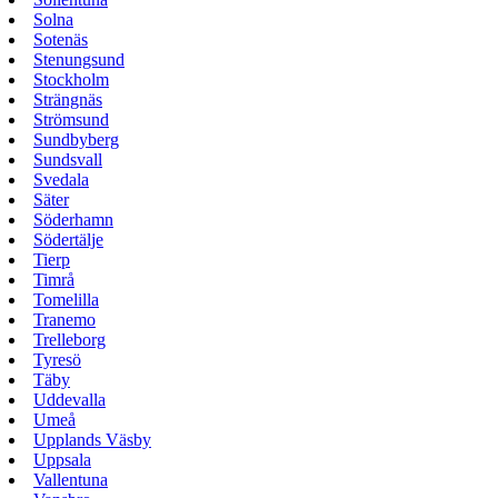
Solna
Sotenäs
Stenungsund
Stockholm
Strängnäs
Strömsund
Sundbyberg
Sundsvall
Svedala
Säter
Söderhamn
Södertälje
Tierp
Timrå
Tomelilla
Tranemo
Trelleborg
Tyresö
Täby
Uddevalla
Umeå
Upplands Väsby
Uppsala
Vallentuna