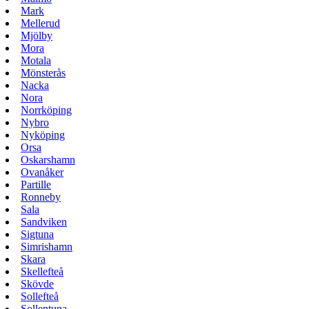
Mark
Mellerud
Mjölby
Mora
Motala
Mönsterås
Nacka
Nora
Norrköping
Nybro
Nyköping
Orsa
Oskarshamn
Ovanåker
Partille
Ronneby
Sala
Sandviken
Sigtuna
Simrishamn
Skara
Skellefteå
Skövde
Sollefteå
Sollentuna