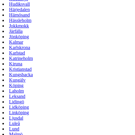
Hudiksvall
Härjedalen
Härnösand
Hässleholm
Jokkmokk
Järfälla
Jönköping
Kalmar
Karlskrona
Karlstad
Katrineholm
Kiruna
Kristianstad
Kungsbacka
Kungälv
Köping
Laholm
Leksand
Lidingö
Lidköping
Linköping
Ljusdal
Luleå
Lund
Malmö