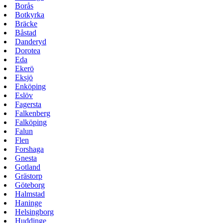
Borås
Botkyrka
Bräcke
Båstad
Danderyd
Dorotea
Eda
Ekerö
Eksjö
Enköping
Eslöv
Fagersta
Falkenberg
Falköping
Falun
Flen
Forshaga
Gnesta
Gotland
Grästorp
Göteborg
Halmstad
Haninge
Helsingborg
Huddinge