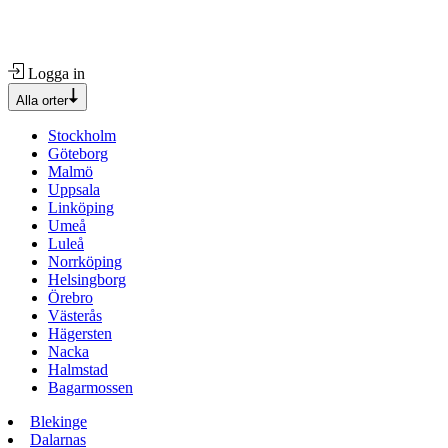
Logga in
Alla orter
Stockholm
Göteborg
Malmö
Uppsala
Linköping
Umeå
Luleå
Norrköping
Helsingborg
Örebro
Västerås
Hägersten
Nacka
Halmstad
Bagarmossen
Blekinge
Dalarnas