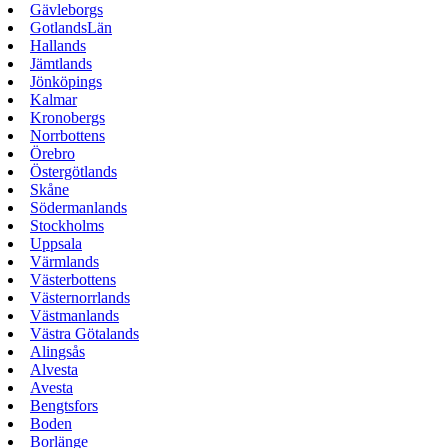
Gävleborgs
GotlandsLän
Hallands
Jämtlands
Jönköpings
Kalmar
Kronobergs
Norrbottens
Örebro
Östergötlands
Skåne
Södermanlands
Stockholms
Uppsala
Värmlands
Västerbottens
Västernorrlands
Västmanlands
Västra Götalands
Alingsås
Alvesta
Avesta
Bengtsfors
Boden
Borlänge