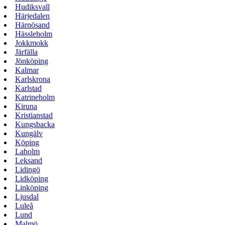
Hudiksvall
Härjedalen
Härnösand
Hässleholm
Jokkmokk
Järfälla
Jönköping
Kalmar
Karlskrona
Karlstad
Katrineholm
Kiruna
Kristianstad
Kungsbacka
Kungälv
Köping
Laholm
Leksand
Lidingö
Lidköping
Linköping
Ljusdal
Luleå
Lund
Malmö