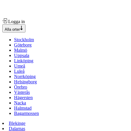
Logga in
Alla orter
Stockholm
Göteborg
Malmö
Uppsala
Linköping
Umeå
Luleå
Norrköping
Helsingborg
Örebro
Västerås
Hägersten
Nacka
Halmstad
Bagarmossen
Blekinge
Dalarnas