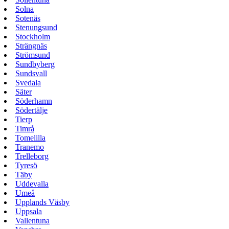
Solna
Sotenäs
Stenungsund
Stockholm
Strängnäs
Strömsund
Sundbyberg
Sundsvall
Svedala
Säter
Söderhamn
Södertälje
Tierp
Timrå
Tomelilla
Tranemo
Trelleborg
Tyresö
Täby
Uddevalla
Umeå
Upplands Väsby
Uppsala
Vallentuna