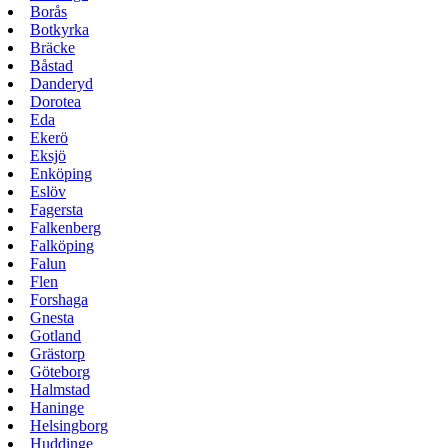
Borås
Botkyrka
Bräcke
Båstad
Danderyd
Dorotea
Eda
Ekerö
Eksjö
Enköping
Eslöv
Fagersta
Falkenberg
Falköping
Falun
Flen
Forshaga
Gnesta
Gotland
Grästorp
Göteborg
Halmstad
Haninge
Helsingborg
Huddinge