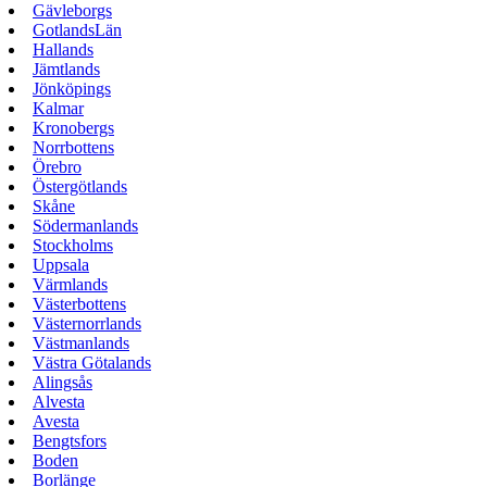
Gävleborgs
GotlandsLän
Hallands
Jämtlands
Jönköpings
Kalmar
Kronobergs
Norrbottens
Örebro
Östergötlands
Skåne
Södermanlands
Stockholms
Uppsala
Värmlands
Västerbottens
Västernorrlands
Västmanlands
Västra Götalands
Alingsås
Alvesta
Avesta
Bengtsfors
Boden
Borlänge