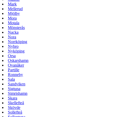
Mark
Mellerud
Mjölby
Mora
Motala
Mönsterås
Nacka
Nora
Norrköping
Nybro
Nyköping
Orsa
Oskarshamn
Ovanåker
Partille
Ronneby
Sala
Sandviken
Sigtuna
Simrishamn
Skara
Skellefteå
Skövde
Sollefteå
Sollentuna