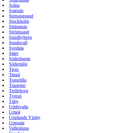
Solna
Sotenäs
Stenungsund
Stockholm
Strängnäs
Strömsund
Sundbyberg
Sundsvall
Svedala
Säter
Söderhamn
Södertälje
Tierp
Timrå
Tomelilla
Tranemo
Trelleborg
Tyresö
Täby
Uddevalla
Umeå
Upplands Väsby
Uppsala
Vallentuna