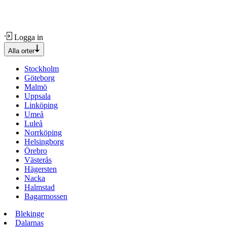
Logga in
Alla orter
Stockholm
Göteborg
Malmö
Uppsala
Linköping
Umeå
Luleå
Norrköping
Helsingborg
Örebro
Västerås
Hägersten
Nacka
Halmstad
Bagarmossen
Blekinge
Dalarnas