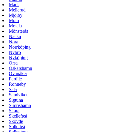
Mark
Mellerud
Mjölby
Mora
Motala
Mönsterås
Nacka
Nora
Norrköping
Nybro
Nyköping
Orsa
Oskarshamn
Ovanåker
Partille
Ronneby
Sala
Sandviken
Sigtuna
Simrishamn
Skara
Skellefteå
Skövde
Sollefteå
Sollentuna