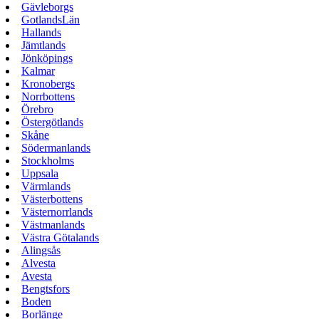
Gävleborgs
GotlandsLän
Hallands
Jämtlands
Jönköpings
Kalmar
Kronobergs
Norrbottens
Örebro
Östergötlands
Skåne
Södermanlands
Stockholms
Uppsala
Värmlands
Västerbottens
Västernorrlands
Västmanlands
Västra Götalands
Alingsås
Alvesta
Avesta
Bengtsfors
Boden
Borlänge