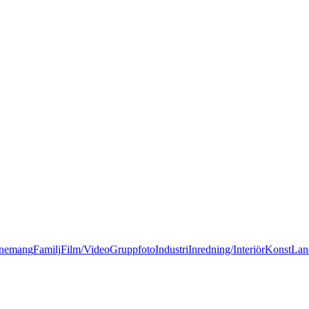
nemang
Familj
Film/Video
Gruppfoto
Industri
Inredning/Interiör
Konst
Lan