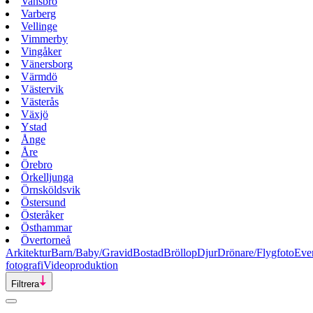
Vansbro
Varberg
Vellinge
Vimmerby
Vingåker
Vänersborg
Värmdö
Västervik
Västerås
Växjö
Ystad
Ånge
Åre
Örebro
Örkelljunga
Örnsköldsvik
Östersund
Österåker
Östhammar
Övertorneå
Arkitektur
Barn/Baby/Gravid
Bostad
Bröllop
Djur
Drönare/Flygfoto
Eve
fotografi
Videoproduktion
Filtrera