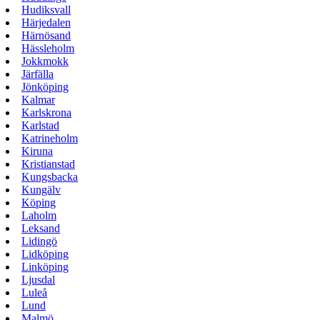
Hudiksvall
Härjedalen
Härnösand
Hässleholm
Jokkmokk
Järfälla
Jönköping
Kalmar
Karlskrona
Karlstad
Katrineholm
Kiruna
Kristianstad
Kungsbacka
Kungälv
Köping
Laholm
Leksand
Lidingö
Lidköping
Linköping
Ljusdal
Luleå
Lund
Malmö