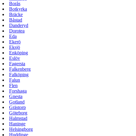
Borås
Botkyrka
Bräcke
Båstad
Danderyd
Dorotea
Eda
Ekerö
Eksjö
Enköping
Eslöv
Fagersta
Falkenberg
Falköping
Falun
Flen
Forshaga
Gnesta
Gotland
Grästorp
Göteborg
Halmstad
Haninge
Helsingborg
Huddinge