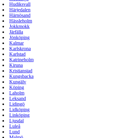
Hudiksvall
Härjedalen
Härnösand
Hässleholm
Jokkmokk
Järfälla
Jönköping
Kalmar
Karlskrona
Karlstad
Katrineholm
Kiruna
Kristianstad
Kungsbacka
Kungälv
Köping
Laholm
Leksand
Lidingö
Lidköping
Linköping
Ljusdal
Luleå
Lund
Malmö