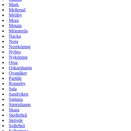
Mark
Mellerud
Mjölby
Mora
Motala
Mönsterås
Nacka
Nora
Norrköping
Nybro
Nyköping
Orsa
Oskarshamn
Ovanåker
Partille
Ronneby
Sala
Sandviken
Sigtuna
Simrishamn
Skara
Skellefteå
Skövde
Sollefteå
Sollentuna