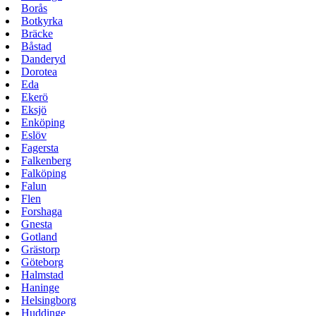
Borås
Botkyrka
Bräcke
Båstad
Danderyd
Dorotea
Eda
Ekerö
Eksjö
Enköping
Eslöv
Fagersta
Falkenberg
Falköping
Falun
Flen
Forshaga
Gnesta
Gotland
Grästorp
Göteborg
Halmstad
Haninge
Helsingborg
Huddinge