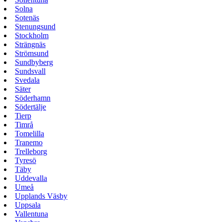
Solna
Sotenäs
Stenungsund
Stockholm
Strängnäs
Strömsund
Sundbyberg
Sundsvall
Svedala
Säter
Söderhamn
Södertälje
Tierp
Timrå
Tomelilla
Tranemo
Trelleborg
Tyresö
Täby
Uddevalla
Umeå
Upplands Väsby
Uppsala
Vallentuna