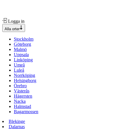
Logga in
Alla orter
Stockholm
Göteborg
Malmö
Uppsala
Linköping
Umeå
Luleå
Norrköping
Helsingborg
Örebro
Västerås
Hägersten
Nacka
Halmstad
Bagarmossen
Blekinge
Dalarnas