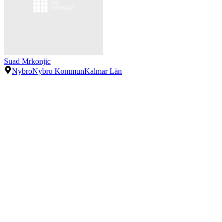
Suad Mrkonjic
Nybro
Nybro Kommun
Kalmar Län