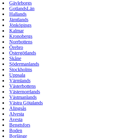
Gävleborgs
GotlandsLän
Hallands
Jämtlands
Jönköpings
Kalmar
Kronobergs
Norrbottens
Örebro
Östergötlands
Skåne
Södermanlands
Stockholms
Uppsala
Värmlands
Västerbottens
Västernorrlands
Västmanlands
Västra Götalands
Alingsås
Alvesta
Avesta
Bengtsfors
Boden
Borlänge