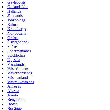
Gävleborgs
GotlandsLän
Hallands
Jämtlands
Jönköpings
Kalmar
Kronobergs
Norrbottens
Örebro
Östergötlands
Skåne
Södermanlands
Stockholms
Uppsala
Värmlands
Västerbottens
Västernorrlands
Västmanlands
Västra Götalands
Alingsås
Alvesta
Avesta
Bengtsfors
Boden
Borlänge