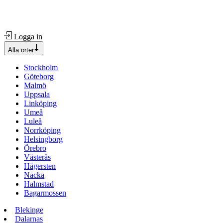
Logga in
Alla orter
Stockholm
Göteborg
Malmö
Uppsala
Linköping
Umeå
Luleå
Norrköping
Helsingborg
Örebro
Västerås
Hägersten
Nacka
Halmstad
Bagarmossen
Blekinge
Dalarnas