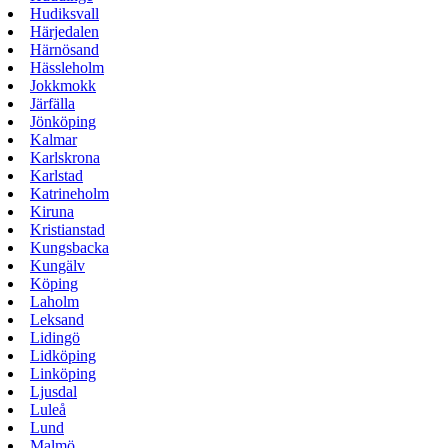
Hudiksvall
Härjedalen
Härnösand
Hässleholm
Jokkmokk
Järfälla
Jönköping
Kalmar
Karlskrona
Karlstad
Katrineholm
Kiruna
Kristianstad
Kungsbacka
Kungälv
Köping
Laholm
Leksand
Lidingö
Lidköping
Linköping
Ljusdal
Luleå
Lund
Malmö