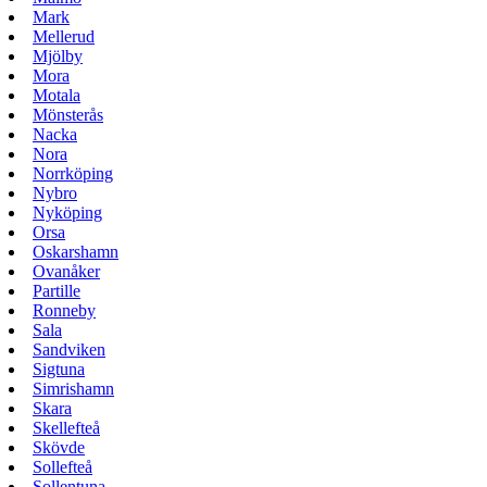
Mark
Mellerud
Mjölby
Mora
Motala
Mönsterås
Nacka
Nora
Norrköping
Nybro
Nyköping
Orsa
Oskarshamn
Ovanåker
Partille
Ronneby
Sala
Sandviken
Sigtuna
Simrishamn
Skara
Skellefteå
Skövde
Sollefteå
Sollentuna