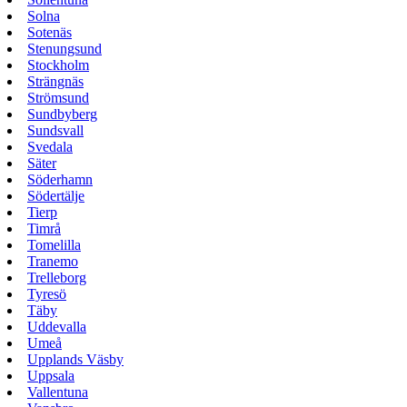
Solna
Sotenäs
Stenungsund
Stockholm
Strängnäs
Strömsund
Sundbyberg
Sundsvall
Svedala
Säter
Söderhamn
Södertälje
Tierp
Timrå
Tomelilla
Tranemo
Trelleborg
Tyresö
Täby
Uddevalla
Umeå
Upplands Väsby
Uppsala
Vallentuna