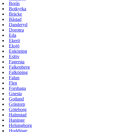
Borås
Botkyrka
Bräcke
Båstad
Danderyd
Dorotea
Eda
Ekerö
Eksjö
Enköping
Eslöv
Fagersta
Falkenberg
Falköping
Falun
Flen
Forshaga
Gnesta
Gotland
Grästorp
Göteborg
Halmstad
Haninge
Helsingborg
Huddinge