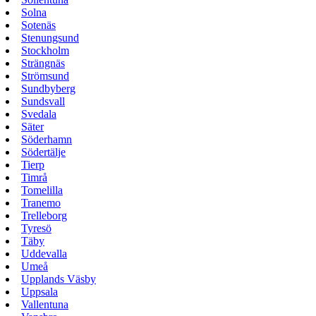
Solna
Sotenäs
Stenungsund
Stockholm
Strängnäs
Strömsund
Sundbyberg
Sundsvall
Svedala
Säter
Söderhamn
Södertälje
Tierp
Timrå
Tomelilla
Tranemo
Trelleborg
Tyresö
Täby
Uddevalla
Umeå
Upplands Väsby
Uppsala
Vallentuna