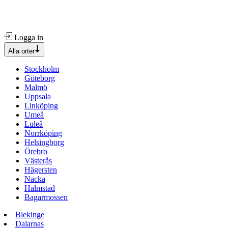
Logga in
Alla orter
Stockholm
Göteborg
Malmö
Uppsala
Linköping
Umeå
Luleå
Norrköping
Helsingborg
Örebro
Västerås
Hägersten
Nacka
Halmstad
Bagarmossen
Blekinge
Dalarnas