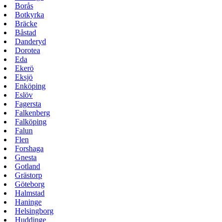
Borås
Botkyrka
Bräcke
Båstad
Danderyd
Dorotea
Eda
Ekerö
Eksjö
Enköping
Eslöv
Fagersta
Falkenberg
Falköping
Falun
Flen
Forshaga
Gnesta
Gotland
Grästorp
Göteborg
Halmstad
Haninge
Helsingborg
Huddinge