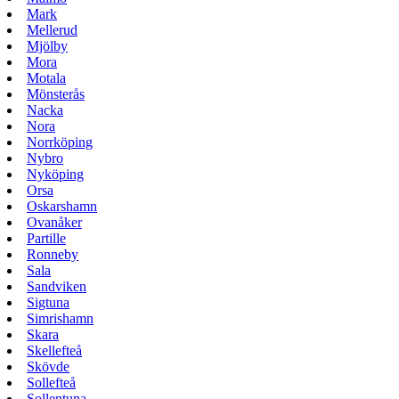
Mark
Mellerud
Mjölby
Mora
Motala
Mönsterås
Nacka
Nora
Norrköping
Nybro
Nyköping
Orsa
Oskarshamn
Ovanåker
Partille
Ronneby
Sala
Sandviken
Sigtuna
Simrishamn
Skara
Skellefteå
Skövde
Sollefteå
Sollentuna