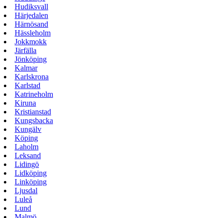
Hudiksvall
Härjedalen
Härnösand
Hässleholm
Jokkmokk
Järfälla
Jönköping
Kalmar
Karlskrona
Karlstad
Katrineholm
Kiruna
Kristianstad
Kungsbacka
Kungälv
Köping
Laholm
Leksand
Lidingö
Lidköping
Linköping
Ljusdal
Luleå
Lund
Malmö