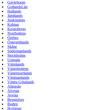
Gävleborgs
GotlandsLän
Hallands
Jämtlands
Jönköpings
Kalmar
Kronobergs
Norrbottens
Örebro
Östergötlands
Skåne
Södermanlands
Stockholms
Uppsala
Värmlands
Västerbottens
Västernorrlands
Västmanlands
Västra Götalands
Alingsås
Alvesta
Avesta
Bengtsfors
Boden
Borlänge