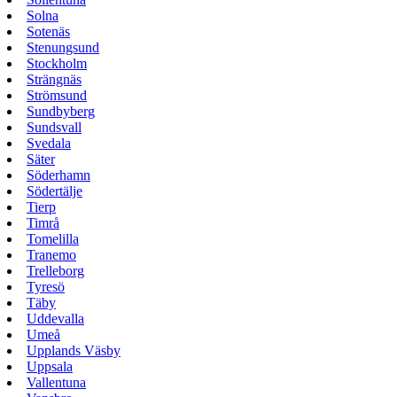
Solna
Sotenäs
Stenungsund
Stockholm
Strängnäs
Strömsund
Sundbyberg
Sundsvall
Svedala
Säter
Söderhamn
Södertälje
Tierp
Timrå
Tomelilla
Tranemo
Trelleborg
Tyresö
Täby
Uddevalla
Umeå
Upplands Väsby
Uppsala
Vallentuna