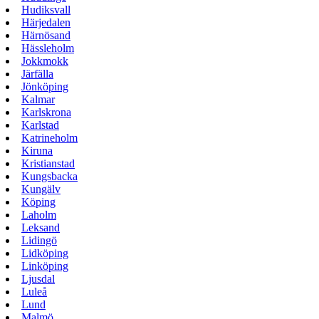
Hudiksvall
Härjedalen
Härnösand
Hässleholm
Jokkmokk
Järfälla
Jönköping
Kalmar
Karlskrona
Karlstad
Katrineholm
Kiruna
Kristianstad
Kungsbacka
Kungälv
Köping
Laholm
Leksand
Lidingö
Lidköping
Linköping
Ljusdal
Luleå
Lund
Malmö