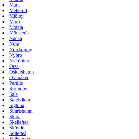
Mark
Mellerud
Mjölby
Mora
Motala
Mönsterås
Nacka
Nora
Norrköping
Nybro
Nyköping
Orsa
Oskarshamn
Ovanåker
Partille
Ronneby
Sala
Sandviken
Sigtuna
Simrishamn
Skara
Skellefteå
Skövde
Sollefteå
Sollentuna