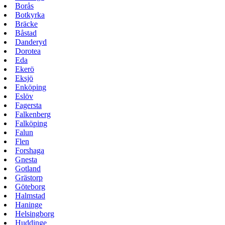
Borås
Botkyrka
Bräcke
Båstad
Danderyd
Dorotea
Eda
Ekerö
Eksjö
Enköping
Eslöv
Fagersta
Falkenberg
Falköping
Falun
Flen
Forshaga
Gnesta
Gotland
Grästorp
Göteborg
Halmstad
Haninge
Helsingborg
Huddinge