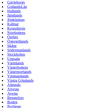
Gävleborgs
GotlandsLän
Hallands
Jämtlands
Jönköpings
Kalmar
Kronobergs
Norrbottens
Örebro
Östergötlands
Skåne
Södermanlands
Stockholms
Uppsala
Värmlands
Västerbottens
Västernorrlands
Västmanlands
Västra Götalands
Alingsås
Alvesta
Avesta
Bengtsfors
Boden
Borlänge