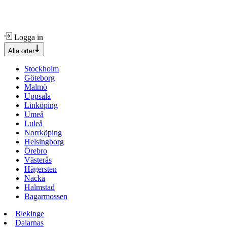
Logga in
Alla orter
Stockholm
Göteborg
Malmö
Uppsala
Linköping
Umeå
Luleå
Norrköping
Helsingborg
Örebro
Västerås
Hägersten
Nacka
Halmstad
Bagarmossen
Blekinge
Dalarnas