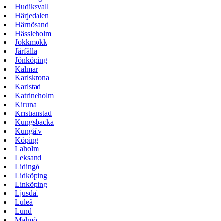
Hudiksvall
Härjedalen
Härnösand
Hässleholm
Jokkmokk
Järfälla
Jönköping
Kalmar
Karlskrona
Karlstad
Katrineholm
Kiruna
Kristianstad
Kungsbacka
Kungälv
Köping
Laholm
Leksand
Lidingö
Lidköping
Linköping
Ljusdal
Luleå
Lund
Malmö