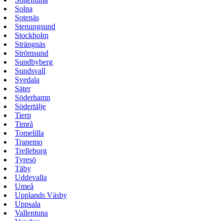
Solna
Sotenäs
Stenungsund
Stockholm
Strängnäs
Strömsund
Sundbyberg
Sundsvall
Svedala
Säter
Söderhamn
Södertälje
Tierp
Timrå
Tomelilla
Tranemo
Trelleborg
Tyresö
Täby
Uddevalla
Umeå
Upplands Väsby
Uppsala
Vallentuna