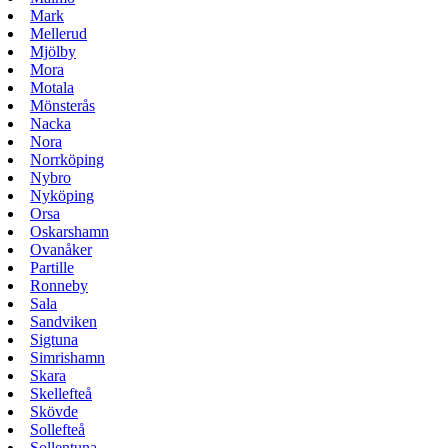
Mark
Mellerud
Mjölby
Mora
Motala
Mönsterås
Nacka
Nora
Norrköping
Nybro
Nyköping
Orsa
Oskarshamn
Ovanåker
Partille
Ronneby
Sala
Sandviken
Sigtuna
Simrishamn
Skara
Skellefteå
Skövde
Sollefteå
Sollentuna