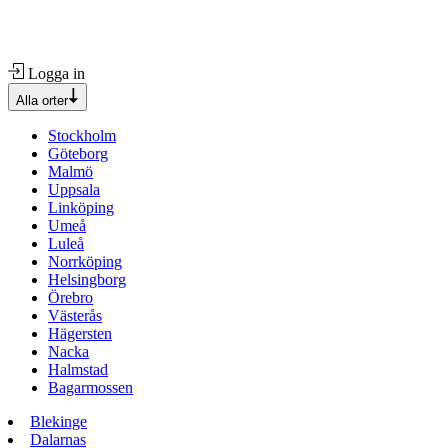
Logga in
Alla orter
Stockholm
Göteborg
Malmö
Uppsala
Linköping
Umeå
Luleå
Norrköping
Helsingborg
Örebro
Västerås
Hägersten
Nacka
Halmstad
Bagarmossen
Blekinge
Dalarnas