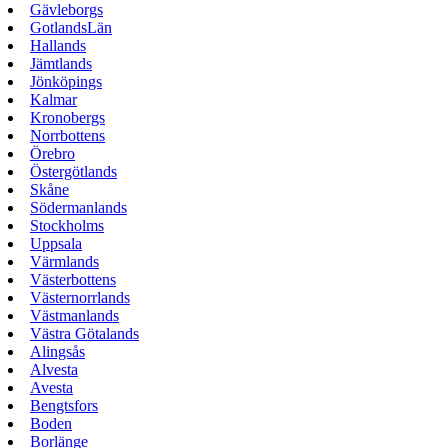
Gävleborgs
GotlandsLän
Hallands
Jämtlands
Jönköpings
Kalmar
Kronobergs
Norrbottens
Örebro
Östergötlands
Skåne
Södermanlands
Stockholms
Uppsala
Värmlands
Västerbottens
Västernorrlands
Västmanlands
Västra Götalands
Alingsås
Alvesta
Avesta
Bengtsfors
Boden
Borlänge