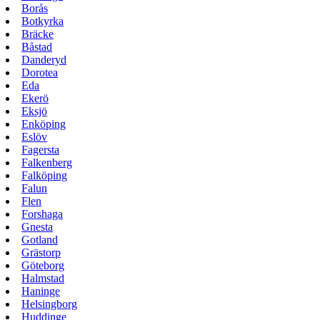
Borås
Botkyrka
Bräcke
Båstad
Danderyd
Dorotea
Eda
Ekerö
Eksjö
Enköping
Eslöv
Fagersta
Falkenberg
Falköping
Falun
Flen
Forshaga
Gnesta
Gotland
Grästorp
Göteborg
Halmstad
Haninge
Helsingborg
Huddinge