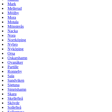
Mark
Mellerud
Mjölby
Mora
Motala
Mönsterås
Nacka
Nora
Norrköping
Nybro
Nyköping
Orsa
Oskarshamn
Ovanåker
Partille
Ronneby
Sala
Sandviken
Sigtuna
Simrishamn
Skara
Skellefteå
Skövde
Sollefteå
Sollentuna