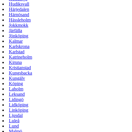
Hudiksvall
Härjedalen
Härnösand
Hässleholm
Jokkmokk
Järfälla
Jönköping
Kalmar
Karlskrona
Karlstad
Katrineholm
Kiruna
Kristianstad
Kungsbacka
Kungälv
Köping
Laholm
Leksand
Lidingö
Lidköping
Linköping
Ljusdal
Luleå
Lund
Malmö