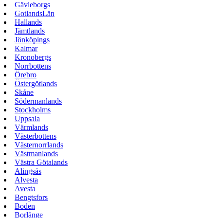
Gävleborgs
GotlandsLän
Hallands
Jämtlands
Jönköpings
Kalmar
Kronobergs
Norrbottens
Örebro
Östergötlands
Skåne
Södermanlands
Stockholms
Uppsala
Värmlands
Västerbottens
Västernorrlands
Västmanlands
Västra Götalands
Alingsås
Alvesta
Avesta
Bengtsfors
Boden
Borlänge