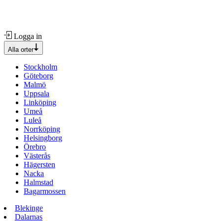
Logga in
Alla orter
Stockholm
Göteborg
Malmö
Uppsala
Linköping
Umeå
Luleå
Norrköping
Helsingborg
Örebro
Västerås
Hägersten
Nacka
Halmstad
Bagarmossen
Blekinge
Dalarnas