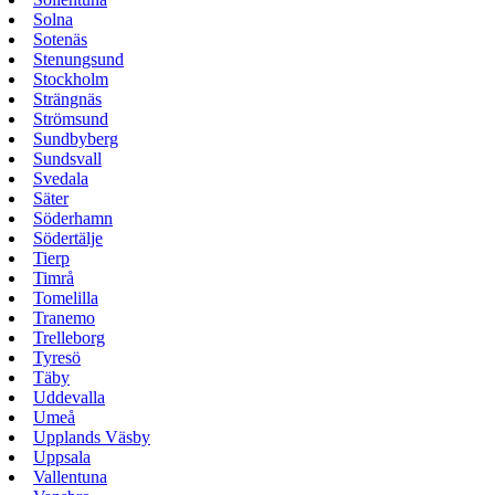
Solna
Sotenäs
Stenungsund
Stockholm
Strängnäs
Strömsund
Sundbyberg
Sundsvall
Svedala
Säter
Söderhamn
Södertälje
Tierp
Timrå
Tomelilla
Tranemo
Trelleborg
Tyresö
Täby
Uddevalla
Umeå
Upplands Väsby
Uppsala
Vallentuna