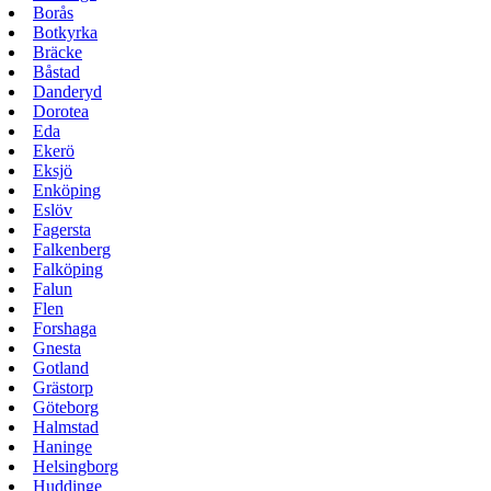
Borås
Botkyrka
Bräcke
Båstad
Danderyd
Dorotea
Eda
Ekerö
Eksjö
Enköping
Eslöv
Fagersta
Falkenberg
Falköping
Falun
Flen
Forshaga
Gnesta
Gotland
Grästorp
Göteborg
Halmstad
Haninge
Helsingborg
Huddinge