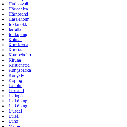
Hudiksvall
Härjedalen
Härnösand
Hässleholm
Jokkmokk
Järfälla
Jönköping
Kalmar
Karlskrona
Karlstad
Katrineholm
Kiruna
Kristianstad
Kungsbacka
Kungälv
Köping
Laholm
Leksand
Lidingö
Lidköping
Linköping
Ljusdal
Luleå
Lund
Malmö