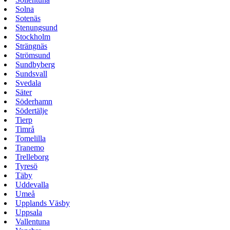
Solna
Sotenäs
Stenungsund
Stockholm
Strängnäs
Strömsund
Sundbyberg
Sundsvall
Svedala
Säter
Söderhamn
Södertälje
Tierp
Timrå
Tomelilla
Tranemo
Trelleborg
Tyresö
Täby
Uddevalla
Umeå
Upplands Väsby
Uppsala
Vallentuna