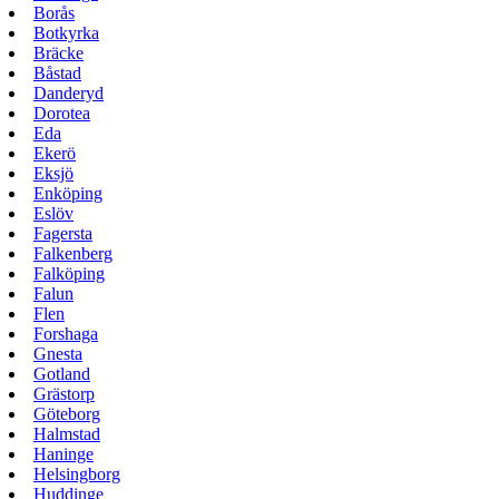
Borås
Botkyrka
Bräcke
Båstad
Danderyd
Dorotea
Eda
Ekerö
Eksjö
Enköping
Eslöv
Fagersta
Falkenberg
Falköping
Falun
Flen
Forshaga
Gnesta
Gotland
Grästorp
Göteborg
Halmstad
Haninge
Helsingborg
Huddinge