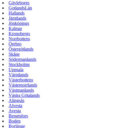
Gävleborgs
GotlandsLän
Hallands
Jämtlands
Jönköpings
Kalmar
Kronobergs
Norrbottens
Örebro
Östergötlands
Skåne
Södermanlands
Stockholms
Uppsala
Värmlands
Västerbottens
Västernorrlands
Västmanlands
Västra Götalands
Alingsås
Alvesta
Avesta
Bengtsfors
Boden
Borlänge