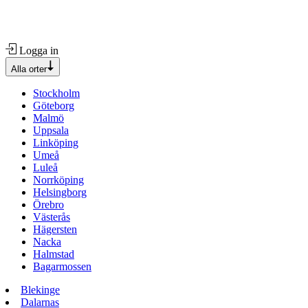
Logga in
Alla orter
Stockholm
Göteborg
Malmö
Uppsala
Linköping
Umeå
Luleå
Norrköping
Helsingborg
Örebro
Västerås
Hägersten
Nacka
Halmstad
Bagarmossen
Blekinge
Dalarnas