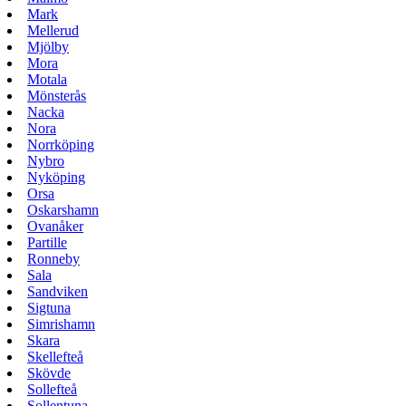
Mark
Mellerud
Mjölby
Mora
Motala
Mönsterås
Nacka
Nora
Norrköping
Nybro
Nyköping
Orsa
Oskarshamn
Ovanåker
Partille
Ronneby
Sala
Sandviken
Sigtuna
Simrishamn
Skara
Skellefteå
Skövde
Sollefteå
Sollentuna