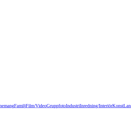
nemang
Familj
Film/Video
Gruppfoto
Industri
Inredning/Interiör
Konst
Lan