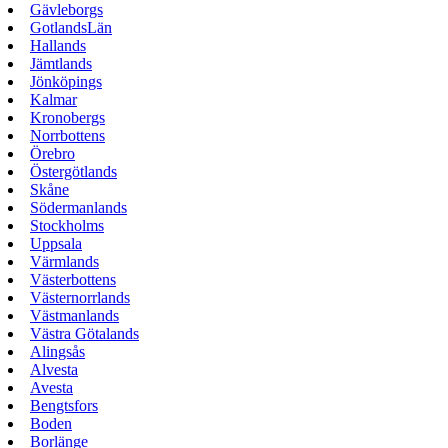
Gävleborgs
GotlandsLän
Hallands
Jämtlands
Jönköpings
Kalmar
Kronobergs
Norrbottens
Örebro
Östergötlands
Skåne
Södermanlands
Stockholms
Uppsala
Värmlands
Västerbottens
Västernorrlands
Västmanlands
Västra Götalands
Alingsås
Alvesta
Avesta
Bengtsfors
Boden
Borlänge