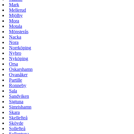
Mark
Mellerud
Mjölby
Mora
Motala
Mönsterås
Nacka
Nora
Norrköping
Nybro
Nyköping
Orsa
Oskarshamn
Ovanåker
Partille
Ronneby
Sala
Sandviken
Sigtuna
Simrishamn
Skara
Skellefteå
Skövde
Sollefteå
Sollentuna