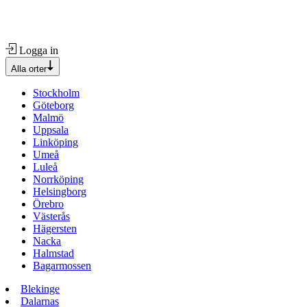
Logga in
Alla orter
Stockholm
Göteborg
Malmö
Uppsala
Linköping
Umeå
Luleå
Norrköping
Helsingborg
Örebro
Västerås
Hägersten
Nacka
Halmstad
Bagarmossen
Blekinge
Dalarnas