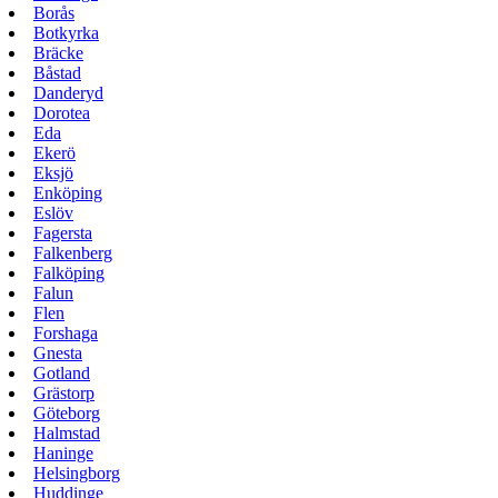
Borås
Botkyrka
Bräcke
Båstad
Danderyd
Dorotea
Eda
Ekerö
Eksjö
Enköping
Eslöv
Fagersta
Falkenberg
Falköping
Falun
Flen
Forshaga
Gnesta
Gotland
Grästorp
Göteborg
Halmstad
Haninge
Helsingborg
Huddinge