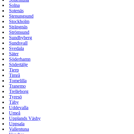
Solna
Sotenäs
Stenungsund
Stockholm
Strängnäs
Strömsund
Sundbyberg
Sundsvall
Svedala
Säter
Söderhamn
Södertälje
Tierp
Timrå
Tomelilla
Tranemo
Trelleborg
Tyresö
Täby
Uddevalla
Umeå
Upplands Väsby
Uppsala
Vallentuna