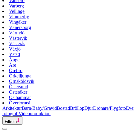
Vansbro
Varberg
Vellinge
Vimmerby
Vingåker
Vänersborg
Värmdö
Västervik
Västerås
Växjö
Ystad
Ånge
Åre
Örebro
Örkelljunga
Örnsköldsvik
Östersund
Österåker
Östhammar
Övertorneå
Arkitektur
Barn/Baby/Gravid
Bostad
Bröllop
Djur
Drönare/Flygfoto
Eve
fotografi
Videoproduktion
Filtrera