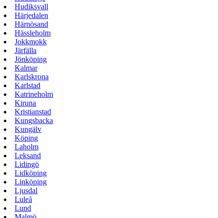
Hudiksvall
Härjedalen
Härnösand
Hässleholm
Jokkmokk
Järfälla
Jönköping
Kalmar
Karlskrona
Karlstad
Katrineholm
Kiruna
Kristianstad
Kungsbacka
Kungälv
Köping
Laholm
Leksand
Lidingö
Lidköping
Linköping
Ljusdal
Luleå
Lund
Malmö