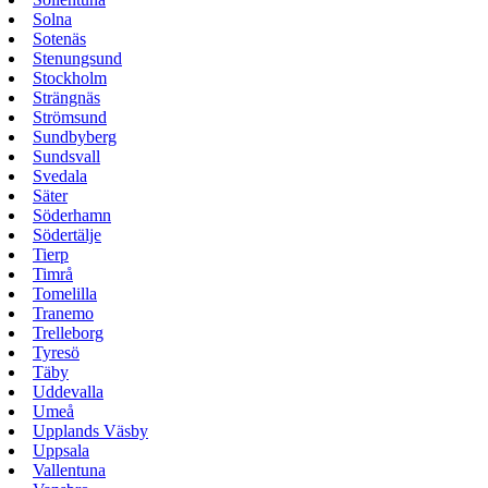
Solna
Sotenäs
Stenungsund
Stockholm
Strängnäs
Strömsund
Sundbyberg
Sundsvall
Svedala
Säter
Söderhamn
Södertälje
Tierp
Timrå
Tomelilla
Tranemo
Trelleborg
Tyresö
Täby
Uddevalla
Umeå
Upplands Väsby
Uppsala
Vallentuna