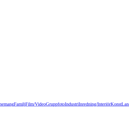
nemang
Familj
Film/Video
Gruppfoto
Industri
Inredning/Interiör
Konst
Lan