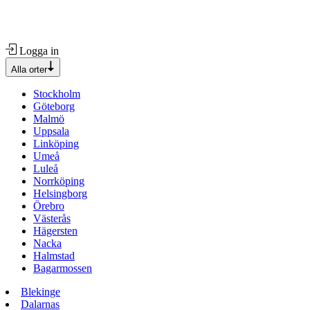
Logga in
Alla orter
Stockholm
Göteborg
Malmö
Uppsala
Linköping
Umeå
Luleå
Norrköping
Helsingborg
Örebro
Västerås
Hägersten
Nacka
Halmstad
Bagarmossen
Blekinge
Dalarnas