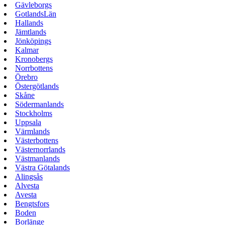
Gävleborgs
GotlandsLän
Hallands
Jämtlands
Jönköpings
Kalmar
Kronobergs
Norrbottens
Örebro
Östergötlands
Skåne
Södermanlands
Stockholms
Uppsala
Värmlands
Västerbottens
Västernorrlands
Västmanlands
Västra Götalands
Alingsås
Alvesta
Avesta
Bengtsfors
Boden
Borlänge