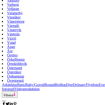
Vansbro
Varberg
Vellinge
Vimmerby
Vingåker
Vänersborg
Värmdö
Västervik
Västerås
Växjö
Ystad
Ånge
Åre
Örebro
Örkelljunga
Örnsköldsvik
Östersund
Österåker
Östhammar
Övertorneå
Arkitektur
Barn/Baby/Gravid
Bostad
Bröllop
Djur
Drönare/Flygfoto
Eve
fotografi
Videoproduktion
Filtrera