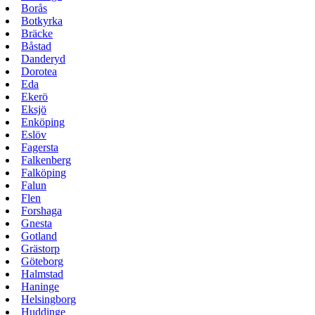
Borås
Botkyrka
Bräcke
Båstad
Danderyd
Dorotea
Eda
Ekerö
Eksjö
Enköping
Eslöv
Fagersta
Falkenberg
Falköping
Falun
Flen
Forshaga
Gnesta
Gotland
Grästorp
Göteborg
Halmstad
Haninge
Helsingborg
Huddinge