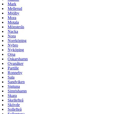
Mark
Mellerud
Mjölby
Mora
Motala
Mönsterås
Nacka
Nora
Norrköping
Nybro
Nyköping
Orsa
Oskarshamn
Ovanåker
Partille
Ronneby
Sala
Sandviken
Sigtuna
Simrishamn
Skara
Skellefteå
Skövde
Sollefteå
Sollentuna