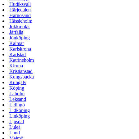
Hudiksvall
Härjedalen
Härnösand
Hässleholm
Jokkmokk
Järfälla
Jönköping
Kalmar
Karlskrona
Karlstad
Katrineholm
Kiruna
Kristianstad
Kungsbacka
Kungälv
Köping
Laholm
Leksand
Lidingö
Lidköping
Linköping
Ljusdal
Luleå
Lund
Malmö