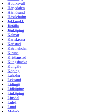
Hudiksvall
Härjedalen
Härnösand
Hässleholm
Jokkmokk
Järfälla
Jönköping
Kalmar
Karlskrona
Karlstad
Katrineholm
Kiruna
Kristianstad
Kungsbacka
Kungälv
Köping
Laholm
Leksand
Lidingö
Lidköping
Linköping
Ljusdal
Luleå
Lund
Malmö