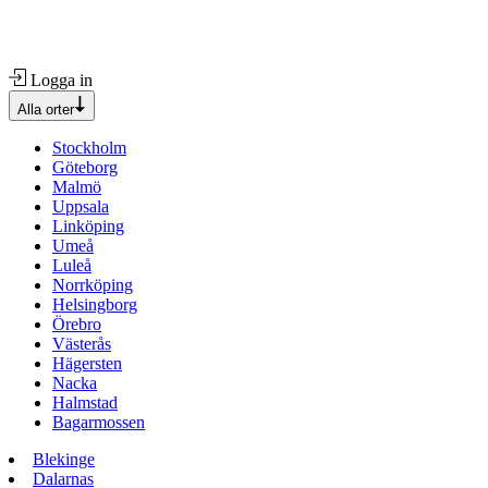
Logga in
Alla orter
Stockholm
Göteborg
Malmö
Uppsala
Linköping
Umeå
Luleå
Norrköping
Helsingborg
Örebro
Västerås
Hägersten
Nacka
Halmstad
Bagarmossen
Blekinge
Dalarnas