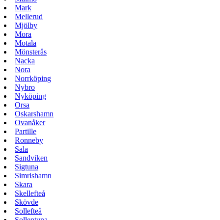
Mark
Mellerud
Mjölby
Mora
Motala
Mönsterås
Nacka
Nora
Norrköping
Nybro
Nyköping
Orsa
Oskarshamn
Ovanåker
Partille
Ronneby
Sala
Sandviken
Sigtuna
Simrishamn
Skara
Skellefteå
Skövde
Sollefteå
Sollentuna