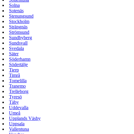
Solna
Sotenäs
Stenungsund
Stockholm
Strängnäs
Strömsund
Sundbyberg
Sundsvall
Svedala
Säter
Söderhamn
Södertälje
Tierp
Timrå
Tomelilla
Tranemo
Trelleborg
Tyresö
Täby
Uddevalla
Umeå
Upplands Väsby
Uppsala
Vallentuna