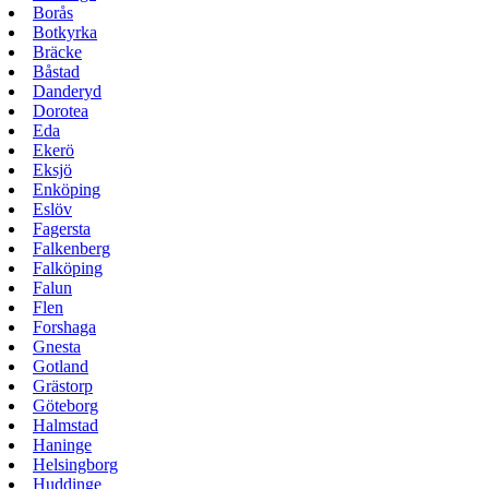
Borås
Botkyrka
Bräcke
Båstad
Danderyd
Dorotea
Eda
Ekerö
Eksjö
Enköping
Eslöv
Fagersta
Falkenberg
Falköping
Falun
Flen
Forshaga
Gnesta
Gotland
Grästorp
Göteborg
Halmstad
Haninge
Helsingborg
Huddinge