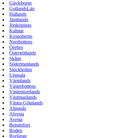
Gävleborgs
GotlandsLän
Hallands
Jämtlands
Jönköpings
Kalmar
Kronobergs
Norrbottens
Örebro
Östergötlands
Skåne
Södermanlands
Stockholms
Uppsala
Värmlands
Västerbottens
Västernorrlands
Västmanlands
Västra Götalands
Alingsås
Alvesta
Avesta
Bengtsfors
Boden
Borlänge