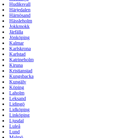
Hudiksvall
Härjedalen
Härnösand
Hässleholm
Jokkmokk
Järfälla
Jönköping
Kalmar
Karlskrona
Karlstad
Katrineholm
Kiruna
Kristianstad
Kungsbacka
Kungälv
Köping
Laholm
Leksand
Lidingö
Lidköping
Linköping
Ljusdal
Luleå
Lund
Malmö