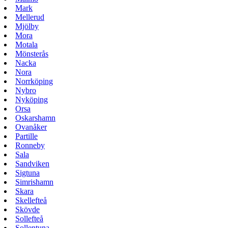
Mark
Mellerud
Mjölby
Mora
Motala
Mönsterås
Nacka
Nora
Norrköping
Nybro
Nyköping
Orsa
Oskarshamn
Ovanåker
Partille
Ronneby
Sala
Sandviken
Sigtuna
Simrishamn
Skara
Skellefteå
Skövde
Sollefteå
Sollentuna