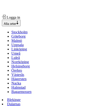
Logga in
Alla orter
Stockholm
Göteborg
Malmö
Uppsala
Linköping
Umeå
Luleå
Norrköping
Helsingborg
Örebro
Västerås
Hägersten
Nacka
Halmstad
Bagarmossen
Blekinge
Dalarnas