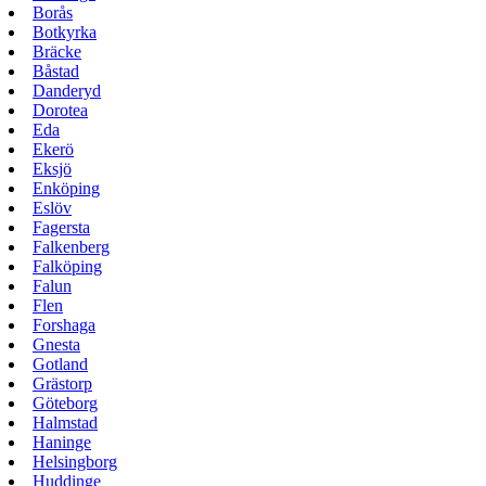
Borås
Botkyrka
Bräcke
Båstad
Danderyd
Dorotea
Eda
Ekerö
Eksjö
Enköping
Eslöv
Fagersta
Falkenberg
Falköping
Falun
Flen
Forshaga
Gnesta
Gotland
Grästorp
Göteborg
Halmstad
Haninge
Helsingborg
Huddinge