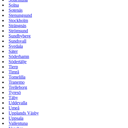
Solna
Sotenäs
Stenungsund
Stockholm
Strängnäs
Strömsund
Sundbyberg
Sundsvall
Svedala
Säter
Söderhamn
Södertälje
Tierp
Timrå
Tomelilla
Tranemo
Trelleborg
Tyresö
Täby
Uddevalla
Umeå
Upplands Väsby
Uppsala
Vallentuna