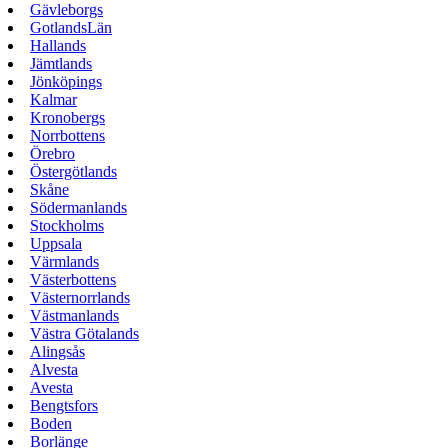
Gävleborgs
GotlandsLän
Hallands
Jämtlands
Jönköpings
Kalmar
Kronobergs
Norrbottens
Örebro
Östergötlands
Skåne
Södermanlands
Stockholms
Uppsala
Värmlands
Västerbottens
Västernorrlands
Västmanlands
Västra Götalands
Alingsås
Alvesta
Avesta
Bengtsfors
Boden
Borlänge