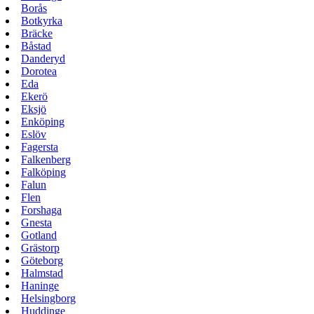
Borås
Botkyrka
Bräcke
Båstad
Danderyd
Dorotea
Eda
Ekerö
Eksjö
Enköping
Eslöv
Fagersta
Falkenberg
Falköping
Falun
Flen
Forshaga
Gnesta
Gotland
Grästorp
Göteborg
Halmstad
Haninge
Helsingborg
Huddinge