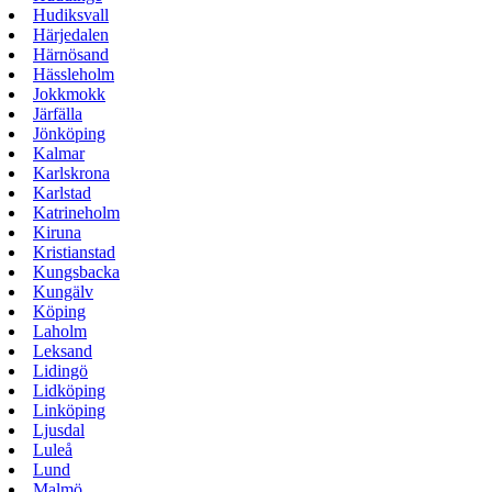
Hudiksvall
Härjedalen
Härnösand
Hässleholm
Jokkmokk
Järfälla
Jönköping
Kalmar
Karlskrona
Karlstad
Katrineholm
Kiruna
Kristianstad
Kungsbacka
Kungälv
Köping
Laholm
Leksand
Lidingö
Lidköping
Linköping
Ljusdal
Luleå
Lund
Malmö