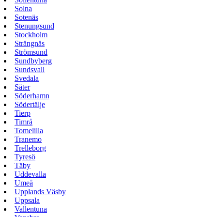
Solna
Sotenäs
Stenungsund
Stockholm
Strängnäs
Strömsund
Sundbyberg
Sundsvall
Svedala
Säter
Söderhamn
Södertälje
Tierp
Timrå
Tomelilla
Tranemo
Trelleborg
Tyresö
Täby
Uddevalla
Umeå
Upplands Väsby
Uppsala
Vallentuna