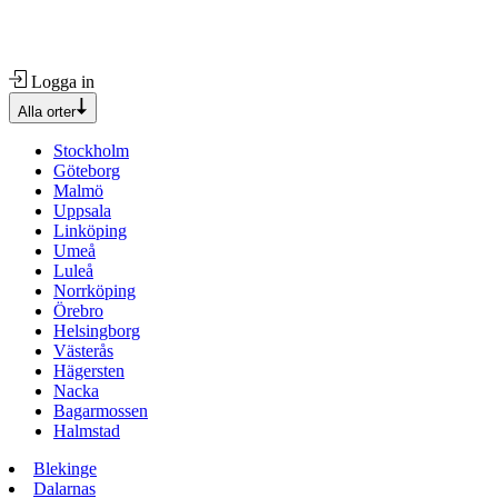
Logga in
Alla orter
Stockholm
Göteborg
Malmö
Uppsala
Linköping
Umeå
Luleå
Norrköping
Örebro
Helsingborg
Västerås
Hägersten
Nacka
Bagarmossen
Halmstad
Blekinge
Dalarnas