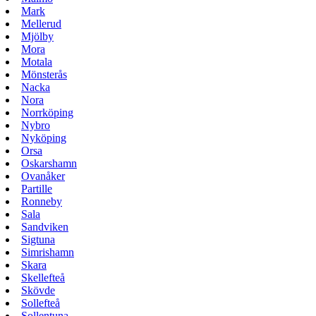
Mark
Mellerud
Mjölby
Mora
Motala
Mönsterås
Nacka
Nora
Norrköping
Nybro
Nyköping
Orsa
Oskarshamn
Ovanåker
Partille
Ronneby
Sala
Sandviken
Sigtuna
Simrishamn
Skara
Skellefteå
Skövde
Sollefteå
Sollentuna