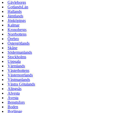
Gävleborgs
GotlandsLän
Hallands
Jämtlands
Jönköpings
Kalmar
Kronobergs
Norrbottens
Örebro
Östergötlands
Skåne
Södermanlands
Stockholms
Uppsala
Värmlands
Västerbottens
Västernorrlands
Västmanlands
Västra Götalands
Alingsås
Alvesta
Avesta
Bengtsfors
Boden
Borlänge