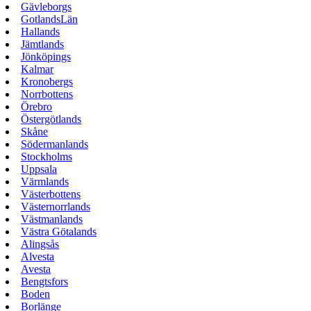
Gävleborgs
GotlandsLän
Hallands
Jämtlands
Jönköpings
Kalmar
Kronobergs
Norrbottens
Örebro
Östergötlands
Skåne
Södermanlands
Stockholms
Uppsala
Värmlands
Västerbottens
Västernorrlands
Västmanlands
Västra Götalands
Alingsås
Alvesta
Avesta
Bengtsfors
Boden
Borlänge