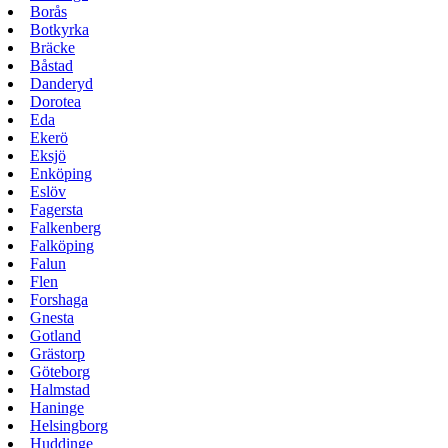
Borås
Botkyrka
Bräcke
Båstad
Danderyd
Dorotea
Eda
Ekerö
Eksjö
Enköping
Eslöv
Fagersta
Falkenberg
Falköping
Falun
Flen
Forshaga
Gnesta
Gotland
Grästorp
Göteborg
Halmstad
Haninge
Helsingborg
Huddinge