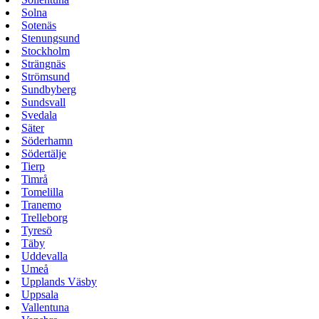
Solna
Sotenäs
Stenungsund
Stockholm
Strängnäs
Strömsund
Sundbyberg
Sundsvall
Svedala
Säter
Söderhamn
Södertälje
Tierp
Timrå
Tomelilla
Tranemo
Trelleborg
Tyresö
Täby
Uddevalla
Umeå
Upplands Väsby
Uppsala
Vallentuna