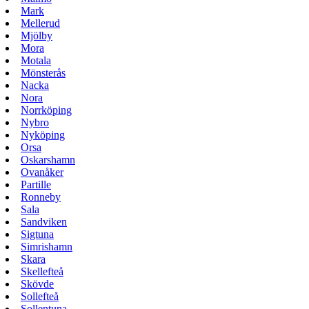
Mark
Mellerud
Mjölby
Mora
Motala
Mönsterås
Nacka
Nora
Norrköping
Nybro
Nyköping
Orsa
Oskarshamn
Ovanåker
Partille
Ronneby
Sala
Sandviken
Sigtuna
Simrishamn
Skara
Skellefteå
Skövde
Sollefteå
Sollentuna