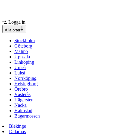
Logga in
Alla orter
Stockholm
Göteborg
Malmö
Uppsala
Linköping
Umeå
Luleå
Norrköping
Helsingborg
Örebro
Västerås
Hägersten
Nacka
Halmstad
Bagarmossen
Blekinge
Dalarnas