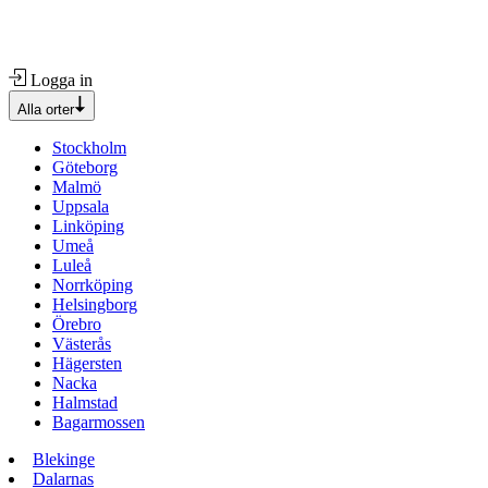
Logga in
Alla orter
Stockholm
Göteborg
Malmö
Uppsala
Linköping
Umeå
Luleå
Norrköping
Helsingborg
Örebro
Västerås
Hägersten
Nacka
Halmstad
Bagarmossen
Blekinge
Dalarnas