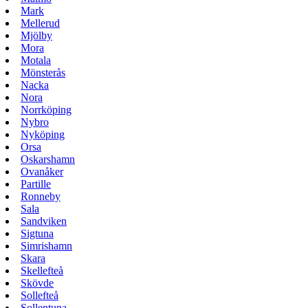
Mark
Mellerud
Mjölby
Mora
Motala
Mönsterås
Nacka
Nora
Norrköping
Nybro
Nyköping
Orsa
Oskarshamn
Ovanåker
Partille
Ronneby
Sala
Sandviken
Sigtuna
Simrishamn
Skara
Skellefteå
Skövde
Sollefteå
Sollentuna