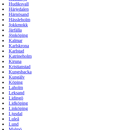
Hudiksvall
Härjedalen
Härnösand
Hässleholm
Jokkmokk
Järfälla
Jönköping
Kalmar
Karlskrona
Karlstad
Katrineholm
Kiruna
Kristianstad
Kungsbacka
Kungälv
Köping
Laholm
Leksand
Lidingö
Lidköping
Linköping
Ljusdal
Luleå
Lund
Malmö