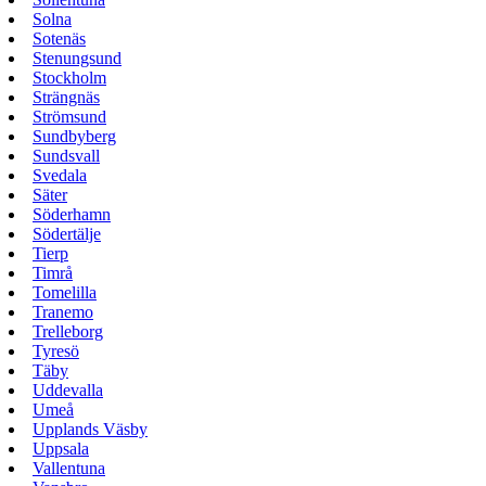
Solna
Sotenäs
Stenungsund
Stockholm
Strängnäs
Strömsund
Sundbyberg
Sundsvall
Svedala
Säter
Söderhamn
Södertälje
Tierp
Timrå
Tomelilla
Tranemo
Trelleborg
Tyresö
Täby
Uddevalla
Umeå
Upplands Väsby
Uppsala
Vallentuna