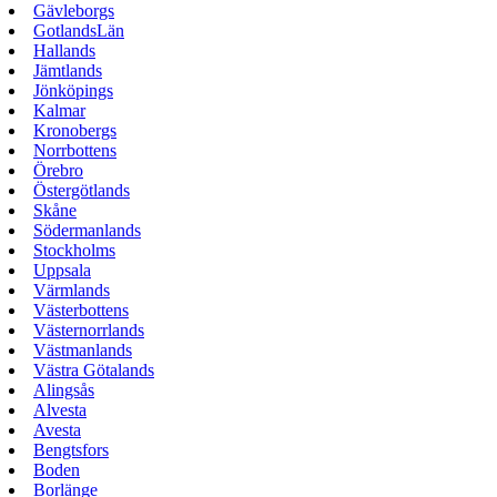
Gävleborgs
GotlandsLän
Hallands
Jämtlands
Jönköpings
Kalmar
Kronobergs
Norrbottens
Örebro
Östergötlands
Skåne
Södermanlands
Stockholms
Uppsala
Värmlands
Västerbottens
Västernorrlands
Västmanlands
Västra Götalands
Alingsås
Alvesta
Avesta
Bengtsfors
Boden
Borlänge