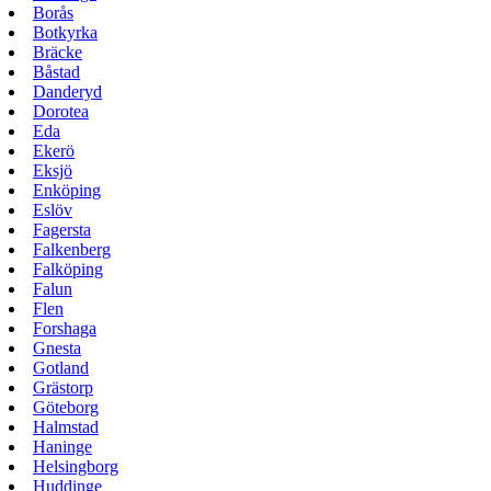
Borås
Botkyrka
Bräcke
Båstad
Danderyd
Dorotea
Eda
Ekerö
Eksjö
Enköping
Eslöv
Fagersta
Falkenberg
Falköping
Falun
Flen
Forshaga
Gnesta
Gotland
Grästorp
Göteborg
Halmstad
Haninge
Helsingborg
Huddinge