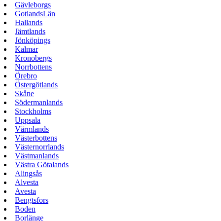
Gävleborgs
GotlandsLän
Hallands
Jämtlands
Jönköpings
Kalmar
Kronobergs
Norrbottens
Örebro
Östergötlands
Skåne
Södermanlands
Stockholms
Uppsala
Värmlands
Västerbottens
Västernorrlands
Västmanlands
Västra Götalands
Alingsås
Alvesta
Avesta
Bengtsfors
Boden
Borlänge