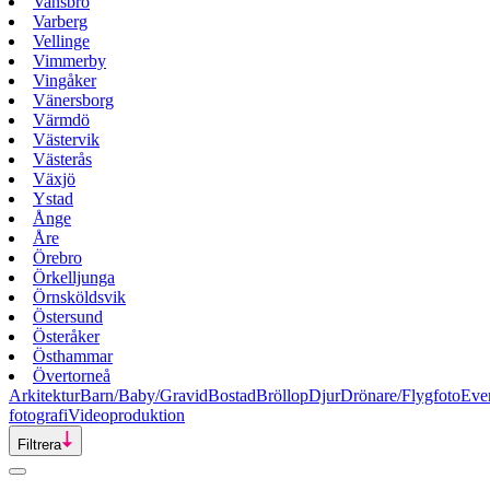
Vansbro
Varberg
Vellinge
Vimmerby
Vingåker
Vänersborg
Värmdö
Västervik
Västerås
Växjö
Ystad
Ånge
Åre
Örebro
Örkelljunga
Örnsköldsvik
Östersund
Österåker
Östhammar
Övertorneå
Arkitektur
Barn/Baby/Gravid
Bostad
Bröllop
Djur
Drönare/Flygfoto
Eve
fotografi
Videoproduktion
Filtrera