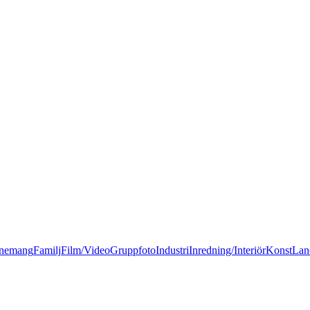
nemang
Familj
Film/Video
Gruppfoto
Industri
Inredning/Interiör
Konst
Lan