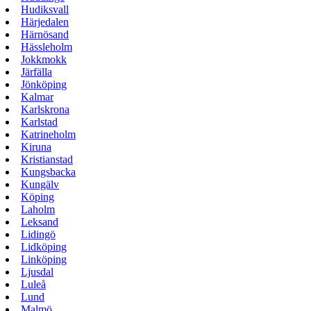
Hudiksvall
Härjedalen
Härnösand
Hässleholm
Jokkmokk
Järfälla
Jönköping
Kalmar
Karlskrona
Karlstad
Katrineholm
Kiruna
Kristianstad
Kungsbacka
Kungälv
Köping
Laholm
Leksand
Lidingö
Lidköping
Linköping
Ljusdal
Luleå
Lund
Malmö