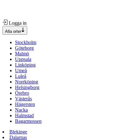
Logga in
Alla orter
Stockholm
Göteborg
Malmö
Uppsala
Linköping
Umeå
Luleå
Norrköping
Helsingborg
Örebro
Västerås
Hägersten
Nacka
Halmstad
Bagarmossen
Blekinge
Dalarnas