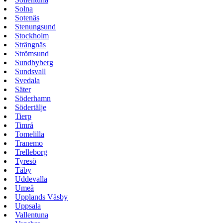
Solna
Sotenäs
Stenungsund
Stockholm
Strängnäs
Strömsund
Sundbyberg
Sundsvall
Svedala
Säter
Söderhamn
Södertälje
Tierp
Timrå
Tomelilla
Tranemo
Trelleborg
Tyresö
Täby
Uddevalla
Umeå
Upplands Väsby
Uppsala
Vallentuna