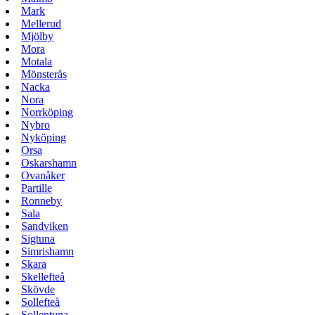
Mark
Mellerud
Mjölby
Mora
Motala
Mönsterås
Nacka
Nora
Norrköping
Nybro
Nyköping
Orsa
Oskarshamn
Ovanåker
Partille
Ronneby
Sala
Sandviken
Sigtuna
Simrishamn
Skara
Skellefteå
Skövde
Sollefteå
Sollentuna