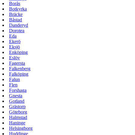
Borås
Botkyrka
Bräcke
Båstad
Danderyd
Dorotea
Eda
Ekerö
Eksjö
Enköping
Eslöv
Fagersta
Falkenberg
Falköping
Falun
Flen
Forshaga
Gnesta
Gotland
Grästorp
Göteborg
Halmstad
Haninge
Helsingborg
Huddinge