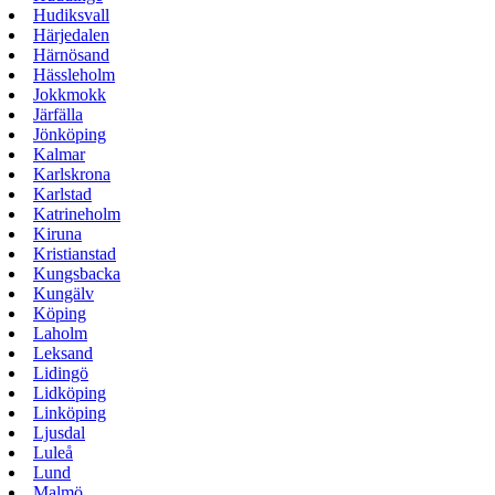
Hudiksvall
Härjedalen
Härnösand
Hässleholm
Jokkmokk
Järfälla
Jönköping
Kalmar
Karlskrona
Karlstad
Katrineholm
Kiruna
Kristianstad
Kungsbacka
Kungälv
Köping
Laholm
Leksand
Lidingö
Lidköping
Linköping
Ljusdal
Luleå
Lund
Malmö