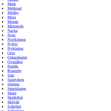
Mark
Mellerud
Mjölby
Mora
Motala
Mönsterås
Nacka
Nora
Norrköping
Nybro
Nyköping
Orsa
Oskarshamn
Ovanåker
Partille
Ronneby
Sala
Sandviken
Sigtuna
Simrishamn
Skara
Skellefteå
Skövde
Sollefteå
Sollentuna