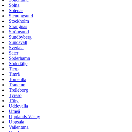
Solna
Sotenäs
Stenungsund
Stockholm
Strängnäs
Strömsund
Sundbyberg
Sundsvall
Svedala
Säter
Söderhamn
Södertälje
Tierp
Timrå
Tomelilla
Tranemo
Trelleborg
Tyresö
Täby
Uddevalla
Umeå
Upplands Väsby
Uppsala
Vallentuna