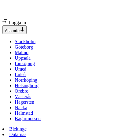
Logga in
Alla orter
Stockholm
Göteborg
Malmö
Uppsala
Linköping
Umeå
Luleå
Norrköping
Helsingborg
Örebro
Västerås
Hägersten
Nacka
Halmstad
Bagarmossen
Blekinge
Dalarnas