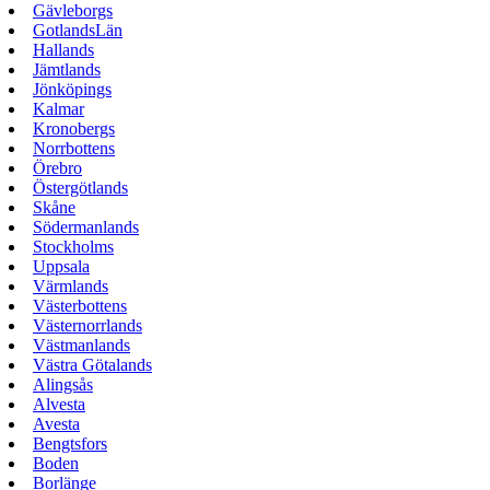
Gävleborgs
GotlandsLän
Hallands
Jämtlands
Jönköpings
Kalmar
Kronobergs
Norrbottens
Örebro
Östergötlands
Skåne
Södermanlands
Stockholms
Uppsala
Värmlands
Västerbottens
Västernorrlands
Västmanlands
Västra Götalands
Alingsås
Alvesta
Avesta
Bengtsfors
Boden
Borlänge