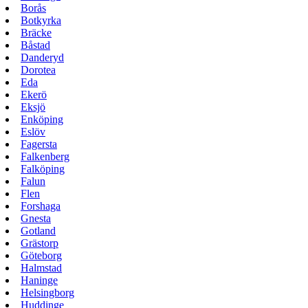
Borås
Botkyrka
Bräcke
Båstad
Danderyd
Dorotea
Eda
Ekerö
Eksjö
Enköping
Eslöv
Fagersta
Falkenberg
Falköping
Falun
Flen
Forshaga
Gnesta
Gotland
Grästorp
Göteborg
Halmstad
Haninge
Helsingborg
Huddinge