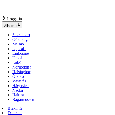
Logga in
Alla orter
Stockholm
Göteborg
Malmö
Uppsala
Linköping
Umeå
Luleå
Norrköping
Helsingborg
Örebro
Västerås
Hägersten
Nacka
Halmstad
Bagarmossen
Blekinge
Dalarnas