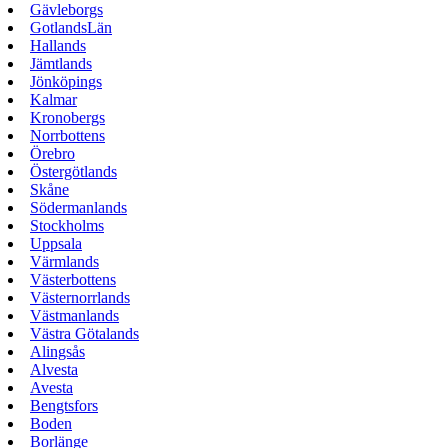
Gävleborgs
GotlandsLän
Hallands
Jämtlands
Jönköpings
Kalmar
Kronobergs
Norrbottens
Örebro
Östergötlands
Skåne
Södermanlands
Stockholms
Uppsala
Värmlands
Västerbottens
Västernorrlands
Västmanlands
Västra Götalands
Alingsås
Alvesta
Avesta
Bengtsfors
Boden
Borlänge