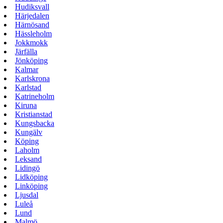
Hudiksvall
Härjedalen
Härnösand
Hässleholm
Jokkmokk
Järfälla
Jönköping
Kalmar
Karlskrona
Karlstad
Katrineholm
Kiruna
Kristianstad
Kungsbacka
Kungälv
Köping
Laholm
Leksand
Lidingö
Lidköping
Linköping
Ljusdal
Luleå
Lund
Malmö