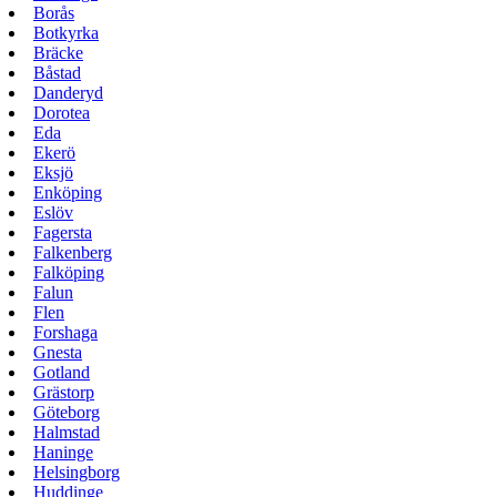
Borås
Botkyrka
Bräcke
Båstad
Danderyd
Dorotea
Eda
Ekerö
Eksjö
Enköping
Eslöv
Fagersta
Falkenberg
Falköping
Falun
Flen
Forshaga
Gnesta
Gotland
Grästorp
Göteborg
Halmstad
Haninge
Helsingborg
Huddinge