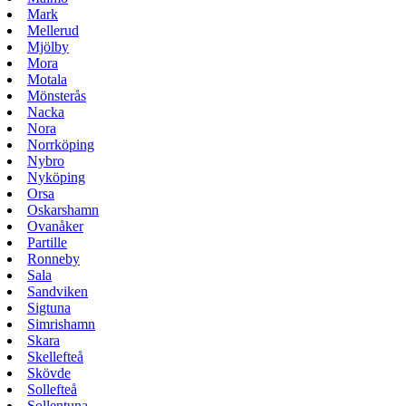
Mark
Mellerud
Mjölby
Mora
Motala
Mönsterås
Nacka
Nora
Norrköping
Nybro
Nyköping
Orsa
Oskarshamn
Ovanåker
Partille
Ronneby
Sala
Sandviken
Sigtuna
Simrishamn
Skara
Skellefteå
Skövde
Sollefteå
Sollentuna