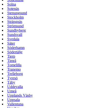
Solna
Sotenäs
Stenungsund
Stockholm
Strängnäs
Strömsund
Sundbyberg
Sundsvall
Svedala
Säter
Söderhamn
Södertälje
Tierp
Timrå
Tomelilla
Tranemo
Trelleborg
Tyresö
Täby
Uddevalla
Umeå
Upplands Väsby
Uppsala
Vallentuna