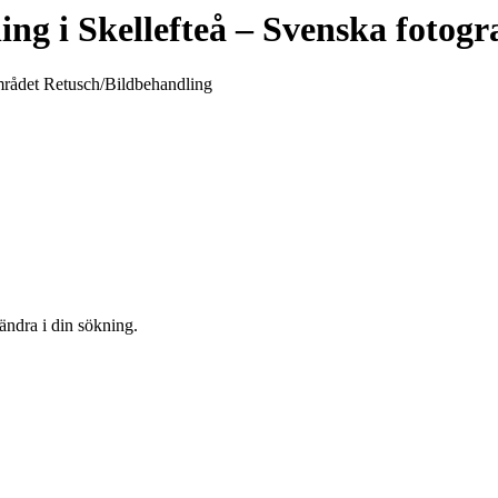
ing
i
Skellefteå
– Svenska fotogr
 området Retusch/Bildbehandling
 ändra i din sökning.