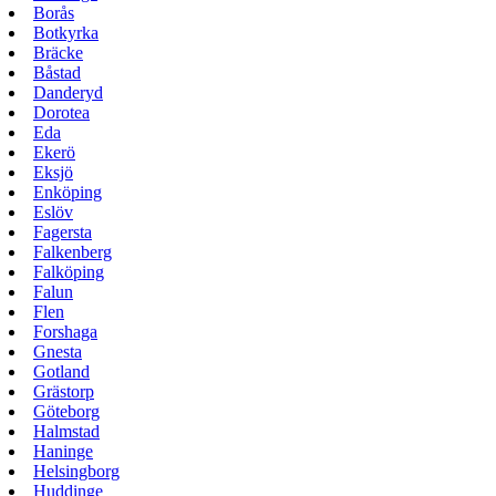
Borås
Botkyrka
Bräcke
Båstad
Danderyd
Dorotea
Eda
Ekerö
Eksjö
Enköping
Eslöv
Fagersta
Falkenberg
Falköping
Falun
Flen
Forshaga
Gnesta
Gotland
Grästorp
Göteborg
Halmstad
Haninge
Helsingborg
Huddinge