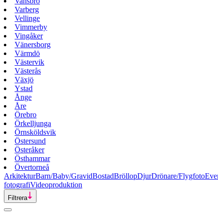
Vansbro
Varberg
Vellinge
Vimmerby
Vingåker
Vänersborg
Värmdö
Västervik
Västerås
Växjö
Ystad
Ånge
Åre
Örebro
Örkelljunga
Örnsköldsvik
Östersund
Österåker
Östhammar
Övertorneå
Arkitektur
Barn/Baby/Gravid
Bostad
Bröllop
Djur
Drönare/Flygfoto
Eve
fotografi
Videoproduktion
Filtrera