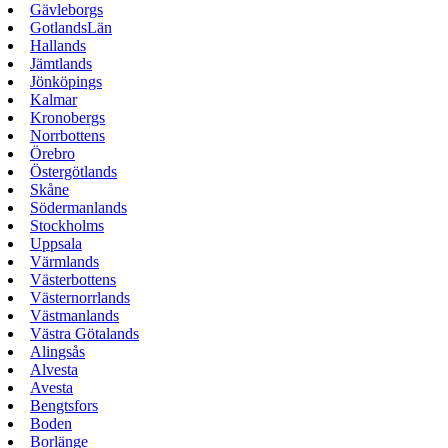
Gävleborgs
GotlandsLän
Hallands
Jämtlands
Jönköpings
Kalmar
Kronobergs
Norrbottens
Örebro
Östergötlands
Skåne
Södermanlands
Stockholms
Uppsala
Värmlands
Västerbottens
Västernorrlands
Västmanlands
Västra Götalands
Alingsås
Alvesta
Avesta
Bengtsfors
Boden
Borlänge