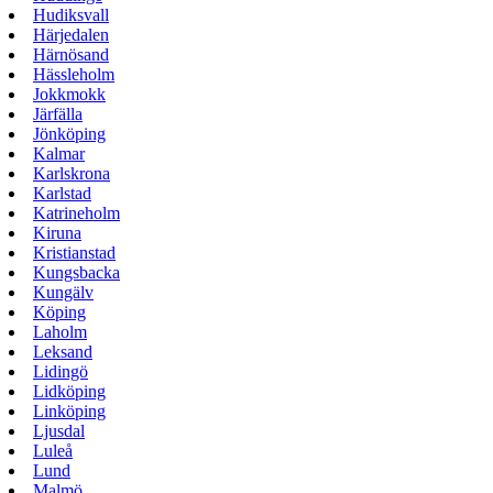
Hudiksvall
Härjedalen
Härnösand
Hässleholm
Jokkmokk
Järfälla
Jönköping
Kalmar
Karlskrona
Karlstad
Katrineholm
Kiruna
Kristianstad
Kungsbacka
Kungälv
Köping
Laholm
Leksand
Lidingö
Lidköping
Linköping
Ljusdal
Luleå
Lund
Malmö