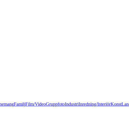
nemang
Familj
Film/Video
Gruppfoto
Industri
Inredning/Interiör
Konst
Lan