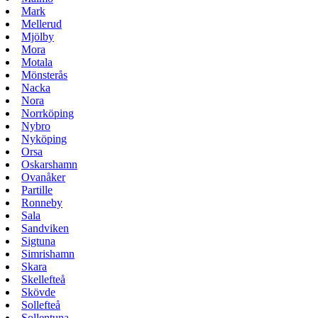
Mark
Mellerud
Mjölby
Mora
Motala
Mönsterås
Nacka
Nora
Norrköping
Nybro
Nyköping
Orsa
Oskarshamn
Ovanåker
Partille
Ronneby
Sala
Sandviken
Sigtuna
Simrishamn
Skara
Skellefteå
Skövde
Sollefteå
Sollentuna