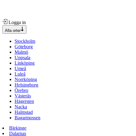
Logga in
Alla orter
Stockholm
Göteborg
Malmö
Uppsala
Linköping
Umeå
Luleå
Norrköping
Helsingborg
Örebro
Västerås
Hägersten
Nacka
Halmstad
Bagarmossen
Blekinge
Dalarnas