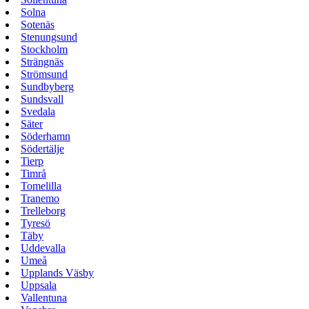
Solna
Sotenäs
Stenungsund
Stockholm
Strängnäs
Strömsund
Sundbyberg
Sundsvall
Svedala
Säter
Söderhamn
Södertälje
Tierp
Timrå
Tomelilla
Tranemo
Trelleborg
Tyresö
Täby
Uddevalla
Umeå
Upplands Väsby
Uppsala
Vallentuna