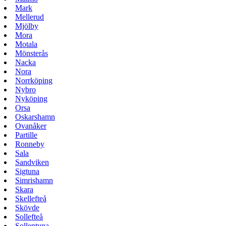
Mark
Mellerud
Mjölby
Mora
Motala
Mönsterås
Nacka
Nora
Norrköping
Nybro
Nyköping
Orsa
Oskarshamn
Ovanåker
Partille
Ronneby
Sala
Sandviken
Sigtuna
Simrishamn
Skara
Skellefteå
Skövde
Sollefteå
Sollentuna