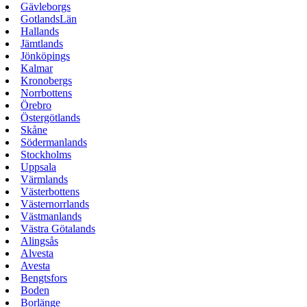
Gävleborgs
GotlandsLän
Hallands
Jämtlands
Jönköpings
Kalmar
Kronobergs
Norrbottens
Örebro
Östergötlands
Skåne
Södermanlands
Stockholms
Uppsala
Värmlands
Västerbottens
Västernorrlands
Västmanlands
Västra Götalands
Alingsås
Alvesta
Avesta
Bengtsfors
Boden
Borlänge