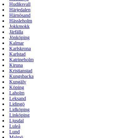
Hudiksvall
Härjedalen
Härnösand
Hässleholm
Jokkmokk
Järfälla
Jönköping
Kalmar
Karlskrona
Karlstad
Katrineholm
Kiruna
Kristianstad
Kungsbacka
Kungälv
Köping
Laholm
Leksand
Lidingö
Lidköping
Linköping
Ljusdal
Luleå
Lund
Malmö