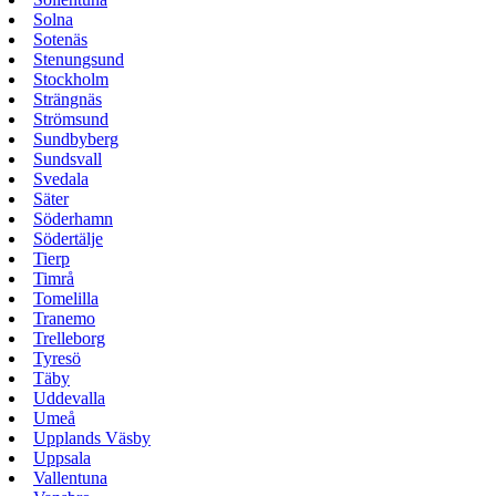
Solna
Sotenäs
Stenungsund
Stockholm
Strängnäs
Strömsund
Sundbyberg
Sundsvall
Svedala
Säter
Söderhamn
Södertälje
Tierp
Timrå
Tomelilla
Tranemo
Trelleborg
Tyresö
Täby
Uddevalla
Umeå
Upplands Väsby
Uppsala
Vallentuna