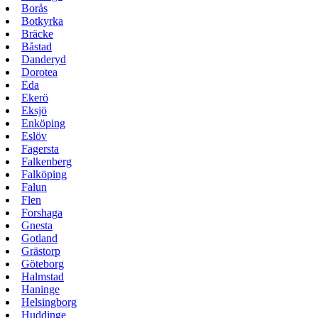
Borås
Botkyrka
Bräcke
Båstad
Danderyd
Dorotea
Eda
Ekerö
Eksjö
Enköping
Eslöv
Fagersta
Falkenberg
Falköping
Falun
Flen
Forshaga
Gnesta
Gotland
Grästorp
Göteborg
Halmstad
Haninge
Helsingborg
Huddinge