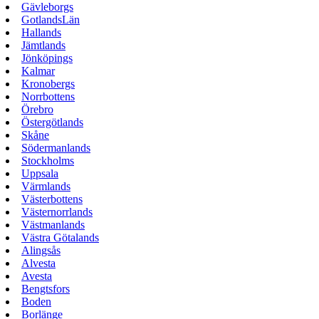
Gävleborgs
GotlandsLän
Hallands
Jämtlands
Jönköpings
Kalmar
Kronobergs
Norrbottens
Örebro
Östergötlands
Skåne
Södermanlands
Stockholms
Uppsala
Värmlands
Västerbottens
Västernorrlands
Västmanlands
Västra Götalands
Alingsås
Alvesta
Avesta
Bengtsfors
Boden
Borlänge