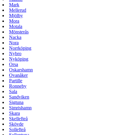
Mark
Mellerud
Mjölby
Mora
Motala
Mönsterås
Nacka
Nora
Norrköping
Nybro
Nyköping
Orsa
Oskarshamn
Ovanåker
Partille
Ronneby
Sala
Sandviken
Sigtuna
Simrishamn
Skara
Skellefteå
Skövde
Sollefteå
Sollentuna