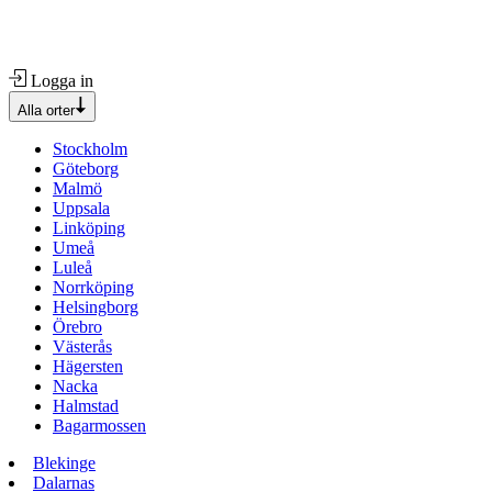
Logga in
Alla orter
Stockholm
Göteborg
Malmö
Uppsala
Linköping
Umeå
Luleå
Norrköping
Helsingborg
Örebro
Västerås
Hägersten
Nacka
Halmstad
Bagarmossen
Blekinge
Dalarnas