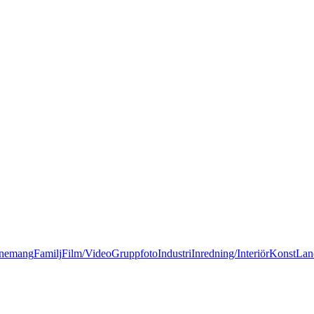
nemang
Familj
Film/Video
Gruppfoto
Industri
Inredning/Interiör
Konst
Lan