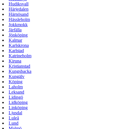
Hudiksvall
Härjedalen
Härnösand
Hässleholm
Jokkmokk
Järfälla
Jönköping
Kalmar
Karlskrona
Karlstad
Katrineholm
Kiruna
Kristianstad
Kungsbacka
Kungälv
Köping
Laholm
Leksand
Lidingö
Lidköping
Linköping
Ljusdal
Luleå
Lund
Malmö