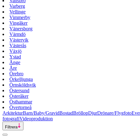
Vansbro
Varberg
Vellinge
Vimmerby
Vingåker
Vänersborg
Värmdö
Västervik
Västerås
Växjö
Ystad
Ånge
Åre
Örebro
Örkelljunga
Örnsköldsvik
Östersund
Österåker
Östhammar
Övertorneå
Arkitektur
Barn/Baby/Gravid
Bostad
Bröllop
Djur
Drönare/Flygfoto
Eve
fotografi
Videoproduktion
Filtrera