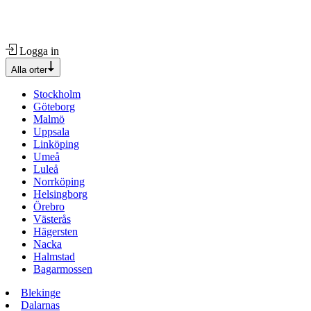
Logga in
Alla orter
Stockholm
Göteborg
Malmö
Uppsala
Linköping
Umeå
Luleå
Norrköping
Helsingborg
Örebro
Västerås
Hägersten
Nacka
Halmstad
Bagarmossen
Blekinge
Dalarnas