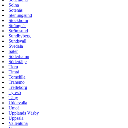
Solna
Sotenäs
Stenungsund
Stockholm
Strängnäs
Strömsund
Sundbyberg
Sundsvall
Svedala
Säter
Söderhamn
Södertälje
Tierp
Timrå
Tomelilla
Tranemo
Trelleborg
Tyresö
Täby
Uddevalla
Umeå
Upplands Väsby
Uppsala
Vallentuna