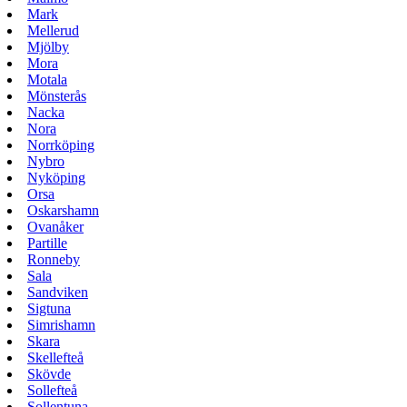
Mark
Mellerud
Mjölby
Mora
Motala
Mönsterås
Nacka
Nora
Norrköping
Nybro
Nyköping
Orsa
Oskarshamn
Ovanåker
Partille
Ronneby
Sala
Sandviken
Sigtuna
Simrishamn
Skara
Skellefteå
Skövde
Sollefteå
Sollentuna