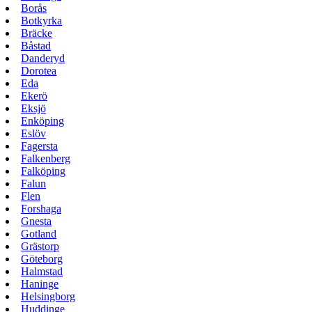
Borås
Botkyrka
Bräcke
Båstad
Danderyd
Dorotea
Eda
Ekerö
Eksjö
Enköping
Eslöv
Fagersta
Falkenberg
Falköping
Falun
Flen
Forshaga
Gnesta
Gotland
Grästorp
Göteborg
Halmstad
Haninge
Helsingborg
Huddinge