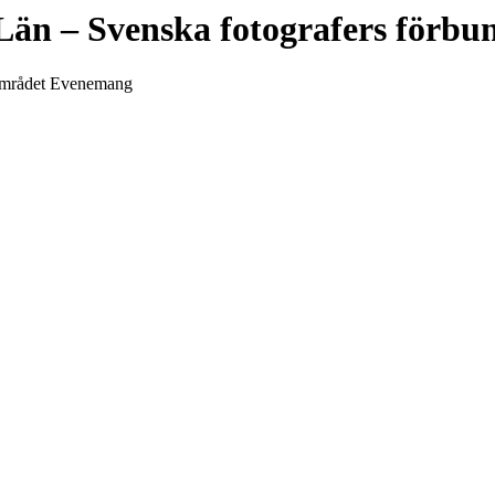
Län
– Svenska fotografers förbu
m området Evenemang