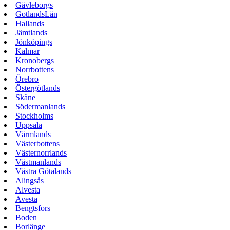
Gävleborgs
GotlandsLän
Hallands
Jämtlands
Jönköpings
Kalmar
Kronobergs
Norrbottens
Örebro
Östergötlands
Skåne
Södermanlands
Stockholms
Uppsala
Värmlands
Västerbottens
Västernorrlands
Västmanlands
Västra Götalands
Alingsås
Alvesta
Avesta
Bengtsfors
Boden
Borlänge