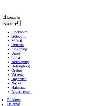
Logga in
Alla orter
Stockholm
Göteborg
Malmö
Uppsala
Linköping
Umeå
Luleå
Norrköping
Helsingborg
Örebro
Västerås
Hägersten
Nacka
Halmstad
Bagarmossen
Blekinge
Dalarnas