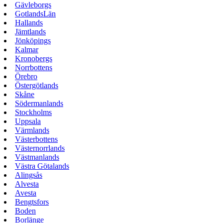
Gävleborgs
GotlandsLän
Hallands
Jämtlands
Jönköpings
Kalmar
Kronobergs
Norrbottens
Örebro
Östergötlands
Skåne
Södermanlands
Stockholms
Uppsala
Värmlands
Västerbottens
Västernorrlands
Västmanlands
Västra Götalands
Alingsås
Alvesta
Avesta
Bengtsfors
Boden
Borlänge