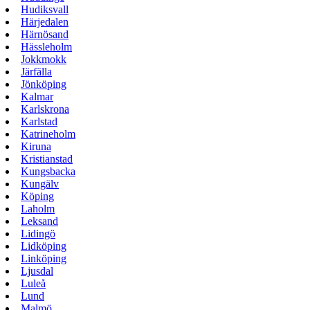
Hudiksvall
Härjedalen
Härnösand
Hässleholm
Jokkmokk
Järfälla
Jönköping
Kalmar
Karlskrona
Karlstad
Katrineholm
Kiruna
Kristianstad
Kungsbacka
Kungälv
Köping
Laholm
Leksand
Lidingö
Lidköping
Linköping
Ljusdal
Luleå
Lund
Malmö