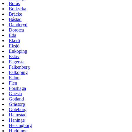
Borås
Botkyrka
Bräcke
Båstad
Danderyd
Dorotea
Eda
Ekerö
Eksjö
Enköping
Eslöv
Fagersta
Falkenberg
Falköping
Falun
Flen
Forshaga
Gnesta
Gotland
Grästorp
Göteborg
Halmstad
Haninge
Helsingborg
Huddinge