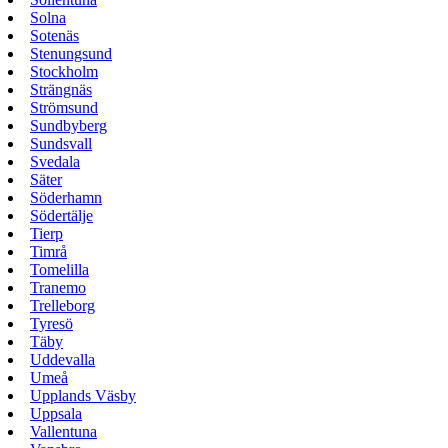
Solna
Sotenäs
Stenungsund
Stockholm
Strängnäs
Strömsund
Sundbyberg
Sundsvall
Svedala
Säter
Söderhamn
Södertälje
Tierp
Timrå
Tomelilla
Tranemo
Trelleborg
Tyresö
Täby
Uddevalla
Umeå
Upplands Väsby
Uppsala
Vallentuna