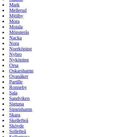
Mark
Mellerud
Mjölby
Mora
Motala
Mönsterås
Nacka
Nora
Norrköping
Nybro
Nyköping
Orsa
Oskarshamn
Ovanåker
Partille
Ronneby
Sala
Sandviken
Sigtuna
Simrishamn
Skara
Skellefteå
Skövde
Sollefteå
Sollentuna