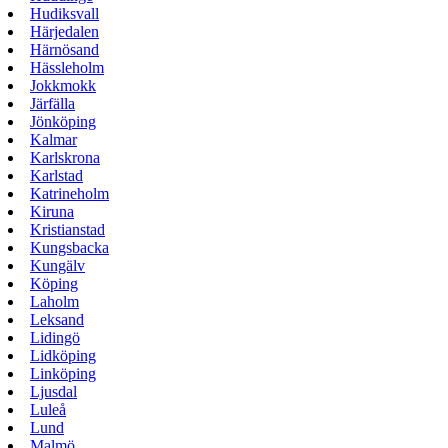
Hudiksvall
Härjedalen
Härnösand
Hässleholm
Jokkmokk
Järfälla
Jönköping
Kalmar
Karlskrona
Karlstad
Katrineholm
Kiruna
Kristianstad
Kungsbacka
Kungälv
Köping
Laholm
Leksand
Lidingö
Lidköping
Linköping
Ljusdal
Luleå
Lund
Malmö