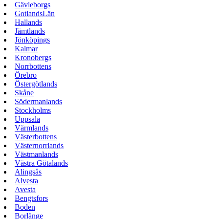
Gävleborgs
GotlandsLän
Hallands
Jämtlands
Jönköpings
Kalmar
Kronobergs
Norrbottens
Örebro
Östergötlands
Skåne
Södermanlands
Stockholms
Uppsala
Värmlands
Västerbottens
Västernorrlands
Västmanlands
Västra Götalands
Alingsås
Alvesta
Avesta
Bengtsfors
Boden
Borlänge