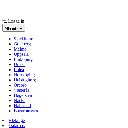
Logga in
Alla orter
Stockholm
Göteborg
Malmö
Uppsala
Linköping
Umeå
Luleå
Norrköping
Helsingborg
Örebro
Västerås
Hägersten
Nacka
Halmstad
Bagarmossen
Blekinge
Dalarnas