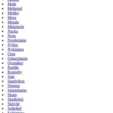
Mark
Mellerud
Mjölby
Mora
Motala
Mönsterås
Nacka
Nora
Norrköping
Nybro
Nyköping
Orsa
Oskarshamn
Ovanåker
Partille
Ronneby
Sala
Sandviken
Sigtuna
Simrishamn
Skara
Skellefteå
Skövde
Sollefteå
Sollentuna