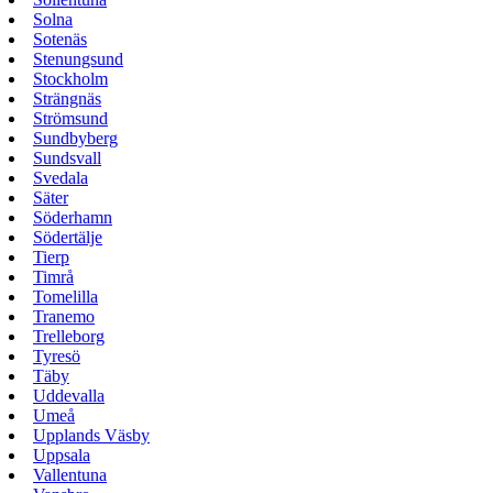
Solna
Sotenäs
Stenungsund
Stockholm
Strängnäs
Strömsund
Sundbyberg
Sundsvall
Svedala
Säter
Söderhamn
Södertälje
Tierp
Timrå
Tomelilla
Tranemo
Trelleborg
Tyresö
Täby
Uddevalla
Umeå
Upplands Väsby
Uppsala
Vallentuna