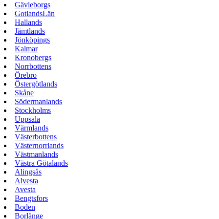
Gävleborgs
GotlandsLän
Hallands
Jämtlands
Jönköpings
Kalmar
Kronobergs
Norrbottens
Örebro
Östergötlands
Skåne
Södermanlands
Stockholms
Uppsala
Värmlands
Västerbottens
Västernorrlands
Västmanlands
Västra Götalands
Alingsås
Alvesta
Avesta
Bengtsfors
Boden
Borlänge