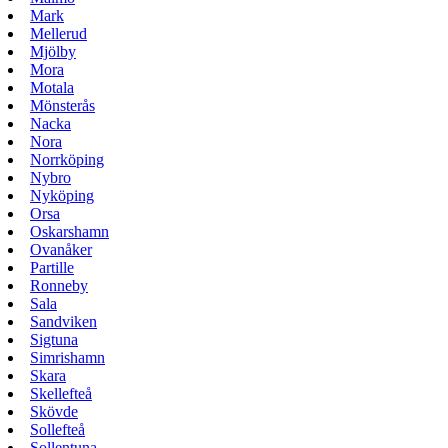
Mark
Mellerud
Mjölby
Mora
Motala
Mönsterås
Nacka
Nora
Norrköping
Nybro
Nyköping
Orsa
Oskarshamn
Ovanåker
Partille
Ronneby
Sala
Sandviken
Sigtuna
Simrishamn
Skara
Skellefteå
Skövde
Sollefteå
Sollentuna