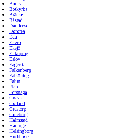
Borås
Botkyrka
Bräcke
Båstad
Danderyd
Dorotea
Eda
Ekerö
Eksjö
Enköping
Eslöv
Fagersta
Falkenberg
Falköping
Falun
Flen
Forshaga
Gnesta
Gotland
Grästorp
Göteborg
Halmstad
Haninge
Helsingborg
Huddinge