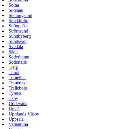
Solna
Sotenäs
Stenungsund
Stockholm
Strängnäs
Strömsund
Sundbyberg
Sundsvall
Svedala
Säter
Söderhamn
Södertälje
Tierp
Timrå
Tomelilla
Tranemo
Trelleborg
Tyresö
Täby
Uddevalla
Umeå
Upplands Väsby
Uppsala
Vallentuna