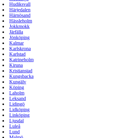
Hudiksvall
Härjedalen
Härnösand
Hässleholm
Jokkmokk
Järfälla
Jönköping
Kalmar
Karlskrona
Karlstad
Katrineholm
Kiruna
Kristianstad
Kungsbacka
Kungälv
Köping
Laholm
Leksand
Lidingö
Lidköping
Linköping
Ljusdal
Luleå
Lund
Malmö