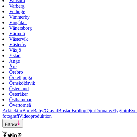
Vansbro
Varberg
Vellinge
Vimmerby
Vingåker
Vänersborg
Värmdö
Västervik
Västerås
Växjö
Ystad
Ånge
Åre
Örebro
Örkelljunga
Örnsköldsvik
Östersund
Österåker
Östhammar
Övertorneå
Arkitektur
Barn/Baby/Gravid
Bostad
Bröllop
Djur
Drönare/Flygfoto
Eve
fotografi
Videoproduktion
Filtrera