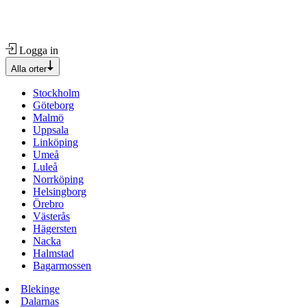
Logga in
Alla orter
Stockholm
Göteborg
Malmö
Uppsala
Linköping
Umeå
Luleå
Norrköping
Helsingborg
Örebro
Västerås
Hägersten
Nacka
Halmstad
Bagarmossen
Blekinge
Dalarnas