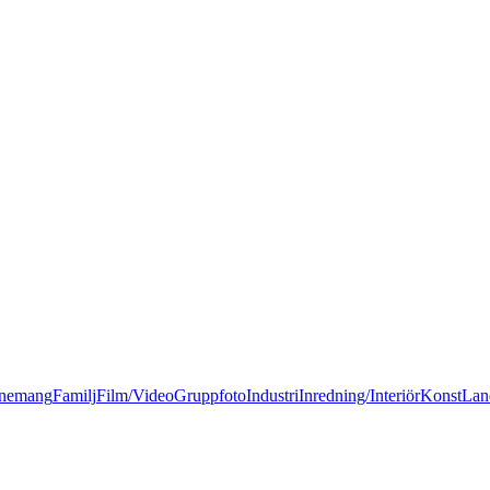
nemang
Familj
Film/Video
Gruppfoto
Industri
Inredning/Interiör
Konst
Lan