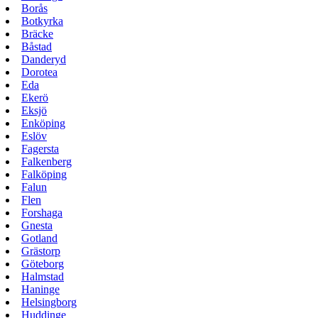
Borås
Botkyrka
Bräcke
Båstad
Danderyd
Dorotea
Eda
Ekerö
Eksjö
Enköping
Eslöv
Fagersta
Falkenberg
Falköping
Falun
Flen
Forshaga
Gnesta
Gotland
Grästorp
Göteborg
Halmstad
Haninge
Helsingborg
Huddinge