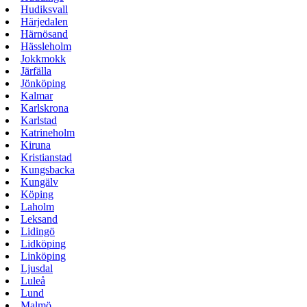
Hudiksvall
Härjedalen
Härnösand
Hässleholm
Jokkmokk
Järfälla
Jönköping
Kalmar
Karlskrona
Karlstad
Katrineholm
Kiruna
Kristianstad
Kungsbacka
Kungälv
Köping
Laholm
Leksand
Lidingö
Lidköping
Linköping
Ljusdal
Luleå
Lund
Malmö