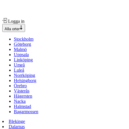
Logga in
Alla orter
Stockholm
Göteborg
Malmö
Uppsala
Linköping
Umeå
Luleå
Norrköping
Helsingborg
Örebro
Västerås
Hägersten
Nacka
Halmstad
Bagarmossen
Blekinge
Dalarnas