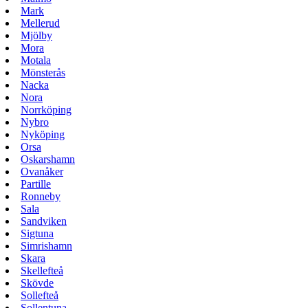
Mark
Mellerud
Mjölby
Mora
Motala
Mönsterås
Nacka
Nora
Norrköping
Nybro
Nyköping
Orsa
Oskarshamn
Ovanåker
Partille
Ronneby
Sala
Sandviken
Sigtuna
Simrishamn
Skara
Skellefteå
Skövde
Sollefteå
Sollentuna