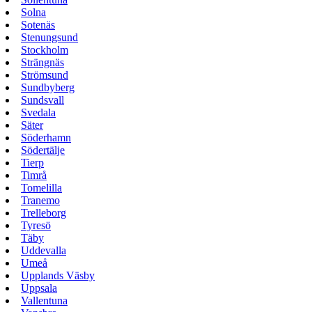
Solna
Sotenäs
Stenungsund
Stockholm
Strängnäs
Strömsund
Sundbyberg
Sundsvall
Svedala
Säter
Söderhamn
Södertälje
Tierp
Timrå
Tomelilla
Tranemo
Trelleborg
Tyresö
Täby
Uddevalla
Umeå
Upplands Väsby
Uppsala
Vallentuna