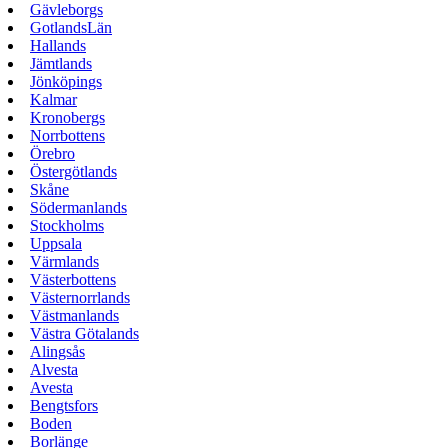
Gävleborgs
GotlandsLän
Hallands
Jämtlands
Jönköpings
Kalmar
Kronobergs
Norrbottens
Örebro
Östergötlands
Skåne
Södermanlands
Stockholms
Uppsala
Värmlands
Västerbottens
Västernorrlands
Västmanlands
Västra Götalands
Alingsås
Alvesta
Avesta
Bengtsfors
Boden
Borlänge