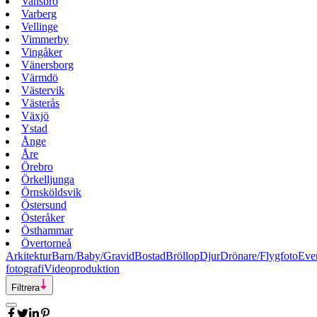
Vansbro
Varberg
Vellinge
Vimmerby
Vingåker
Vänersborg
Värmdö
Västervik
Västerås
Växjö
Ystad
Ånge
Åre
Örebro
Örkelljunga
Örnsköldsvik
Östersund
Österåker
Östhammar
Övertorneå
Arkitektur
Barn/Baby/Gravid
Bostad
Bröllop
Djur
Drönare/Flygfoto
Eve
fotografi
Videoproduktion
Filtrera