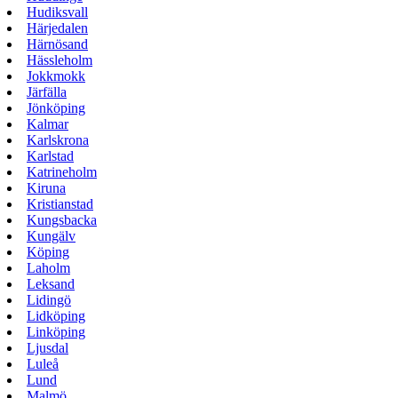
Hudiksvall
Härjedalen
Härnösand
Hässleholm
Jokkmokk
Järfälla
Jönköping
Kalmar
Karlskrona
Karlstad
Katrineholm
Kiruna
Kristianstad
Kungsbacka
Kungälv
Köping
Laholm
Leksand
Lidingö
Lidköping
Linköping
Ljusdal
Luleå
Lund
Malmö