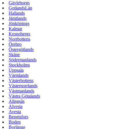
Gävleborgs
GotlandsLän
Hallands
Jämtlands
Jönköpings
Kalmar
Kronobergs
Norrbottens
Örebro
Östergötlands
Skåne
Södermanlands
Stockholms
Uppsala
Värmlands
Västerbottens
Västernorrlands
Västmanlands
Västra Götalands
Alingsås
Alvesta
Avesta
Bengtsfors
Boden
Borlänge