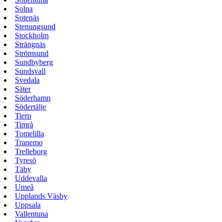
Solna
Sotenäs
Stenungsund
Stockholm
Strängnäs
Strömsund
Sundbyberg
Sundsvall
Svedala
Säter
Söderhamn
Södertälje
Tierp
Timrå
Tomelilla
Tranemo
Trelleborg
Tyresö
Täby
Uddevalla
Umeå
Upplands Väsby
Uppsala
Vallentuna