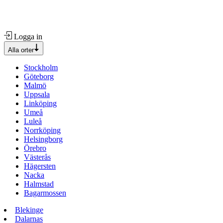
Logga in
Alla orter
Stockholm
Göteborg
Malmö
Uppsala
Linköping
Umeå
Luleå
Norrköping
Helsingborg
Örebro
Västerås
Hägersten
Nacka
Halmstad
Bagarmossen
Blekinge
Dalarnas