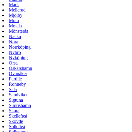
Mark
Mellerud
Mjölby
Mora
Motala
Mönsterås
Nacka
Nora
Norrköping
Nybro
Nyköping
Orsa
Oskarshamn
Ovanåker
Partille
Ronneby
Sala
Sandviken
Sigtuna
Simrishamn
Skara
Skellefteå
Skövde
Sollefteå
Sollentuna