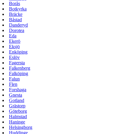
Borås
Botkyrka
Bräcke
Båstad
Danderyd
Dorotea
Eda
Ekerö
Eksjö
Enköping
Eslöv
Fagersta
Falkenberg
Falköping
Falun
Flen
Forshaga
Gnesta
Gotland
Grästorp
Göteborg
Halmstad
Haninge
Helsingborg
Huddinge