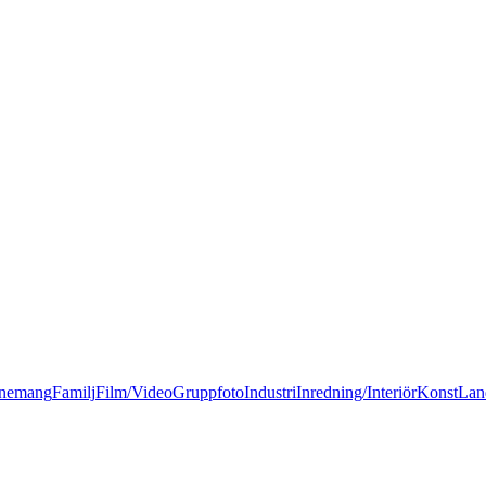
nemang
Familj
Film/Video
Gruppfoto
Industri
Inredning/Interiör
Konst
Lan