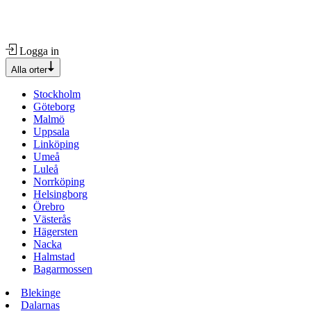
Logga in
Alla orter
Stockholm
Göteborg
Malmö
Uppsala
Linköping
Umeå
Luleå
Norrköping
Helsingborg
Örebro
Västerås
Hägersten
Nacka
Halmstad
Bagarmossen
Blekinge
Dalarnas