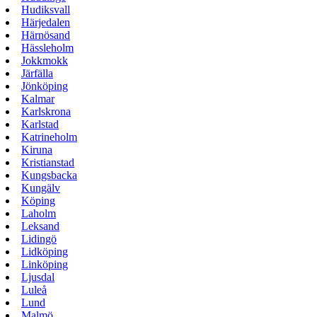
Hudiksvall
Härjedalen
Härnösand
Hässleholm
Jokkmokk
Järfälla
Jönköping
Kalmar
Karlskrona
Karlstad
Katrineholm
Kiruna
Kristianstad
Kungsbacka
Kungälv
Köping
Laholm
Leksand
Lidingö
Lidköping
Linköping
Ljusdal
Luleå
Lund
Malmö