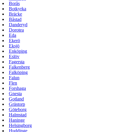
Borås
Botkyrka
Bräcke
Båstad
Danderyd
Dorotea
Eda
Ekerö
Eksjö
Enköping
Eslöv
Fagersta
Falkenberg
Falköping
Falun
Flen
Forshaga
Gnesta
Gotland
Grästorp
Göteborg
Halmstad
Haninge
Helsingborg
Huddinge