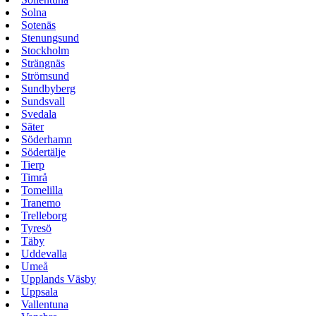
Solna
Sotenäs
Stenungsund
Stockholm
Strängnäs
Strömsund
Sundbyberg
Sundsvall
Svedala
Säter
Söderhamn
Södertälje
Tierp
Timrå
Tomelilla
Tranemo
Trelleborg
Tyresö
Täby
Uddevalla
Umeå
Upplands Väsby
Uppsala
Vallentuna