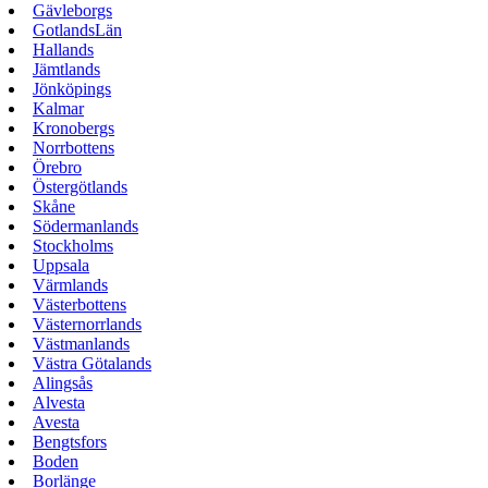
Gävleborgs
GotlandsLän
Hallands
Jämtlands
Jönköpings
Kalmar
Kronobergs
Norrbottens
Örebro
Östergötlands
Skåne
Södermanlands
Stockholms
Uppsala
Värmlands
Västerbottens
Västernorrlands
Västmanlands
Västra Götalands
Alingsås
Alvesta
Avesta
Bengtsfors
Boden
Borlänge