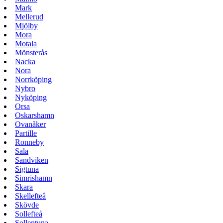
Mark
Mellerud
Mjölby
Mora
Motala
Mönsterås
Nacka
Nora
Norrköping
Nybro
Nyköping
Orsa
Oskarshamn
Ovanåker
Partille
Ronneby
Sala
Sandviken
Sigtuna
Simrishamn
Skara
Skellefteå
Skövde
Sollefteå
Sollentuna