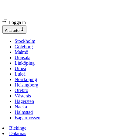
Logga in
Alla orter
Stockholm
Göteborg
Malmö
Uppsala
Linköping
Umeå
Luleå
Norrköping
Helsingborg
Örebro
Västerås
Hägersten
Nacka
Halmstad
Bagarmossen
Blekinge
Dalarnas