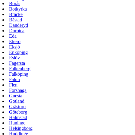
Borås
Botkyrka
Bräcke
Båstad
Danderyd
Dorotea
Eda
Ekerö
Eksjö
Enköping
Eslöv
Fagersta
Falkenberg
Falköping
Falun
Flen
Forshaga
Gnesta
Gotland
Grästorp
Göteborg
Halmstad
Haninge
Helsingborg
Huddinge