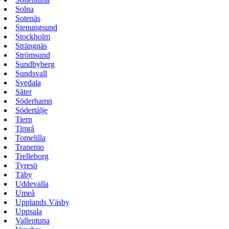
Solna
Sotenäs
Stenungsund
Stockholm
Strängnäs
Strömsund
Sundbyberg
Sundsvall
Svedala
Säter
Söderhamn
Södertälje
Tierp
Timrå
Tomelilla
Tranemo
Trelleborg
Tyresö
Täby
Uddevalla
Umeå
Upplands Väsby
Uppsala
Vallentuna