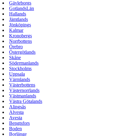
Gävleborgs
GotlandsLän
Hallands
Jämtlands
Jönköpings
Kalmar
Kronobergs
Norrbottens
Örebro
Östergötlands
Skåne
Södermanlands
Stockholms
Uppsala
Värmlands
Västerbottens
Västernorrlands
Västmanlands
Västra Götalands
Alingsås
Alvesta
Avesta
Bengtsfors
Boden
Borlänge