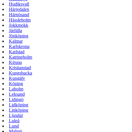
Hudiksvall
Härjedalen
Härnösand
Hässleholm
Jokkmokk
Järfälla
Jönköping
Kalmar
Karlskrona
Karlstad
Katrineholm
Kiruna
Kristianstad
Kungsbacka
Kungälv
Köping
Laholm
Leksand
Lidingö
Lidköping
Linköping
Ljusdal
Luleå
Lund
Malmö