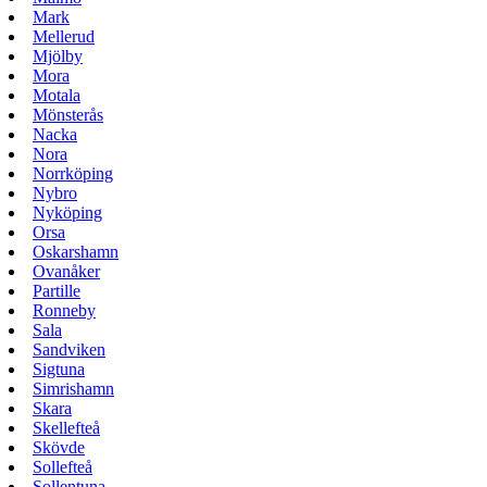
Mark
Mellerud
Mjölby
Mora
Motala
Mönsterås
Nacka
Nora
Norrköping
Nybro
Nyköping
Orsa
Oskarshamn
Ovanåker
Partille
Ronneby
Sala
Sandviken
Sigtuna
Simrishamn
Skara
Skellefteå
Skövde
Sollefteå
Sollentuna