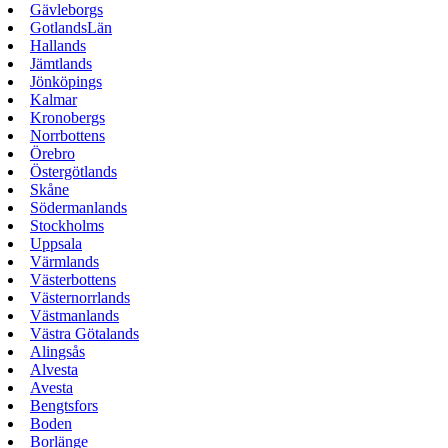
Gävleborgs
GotlandsLän
Hallands
Jämtlands
Jönköpings
Kalmar
Kronobergs
Norrbottens
Örebro
Östergötlands
Skåne
Södermanlands
Stockholms
Uppsala
Värmlands
Västerbottens
Västernorrlands
Västmanlands
Västra Götalands
Alingsås
Alvesta
Avesta
Bengtsfors
Boden
Borlänge