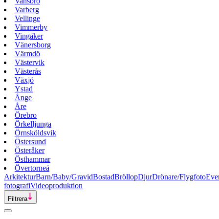
Vansbro
Varberg
Vellinge
Vimmerby
Vingåker
Vänersborg
Värmdö
Västervik
Västerås
Växjö
Ystad
Ånge
Åre
Örebro
Örkelljunga
Örnsköldsvik
Östersund
Österåker
Östhammar
Övertorneå
Arkitektur
Barn/Baby/Gravid
Bostad
Bröllop
Djur
Drönare/Flygfoto
Eve
fotografi
Videoproduktion
Filtrera