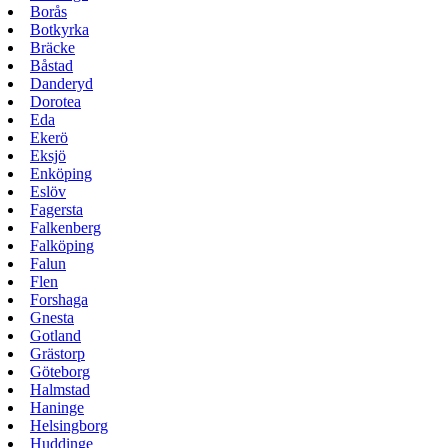
Borås
Botkyrka
Bräcke
Båstad
Danderyd
Dorotea
Eda
Ekerö
Eksjö
Enköping
Eslöv
Fagersta
Falkenberg
Falköping
Falun
Flen
Forshaga
Gnesta
Gotland
Grästorp
Göteborg
Halmstad
Haninge
Helsingborg
Huddinge