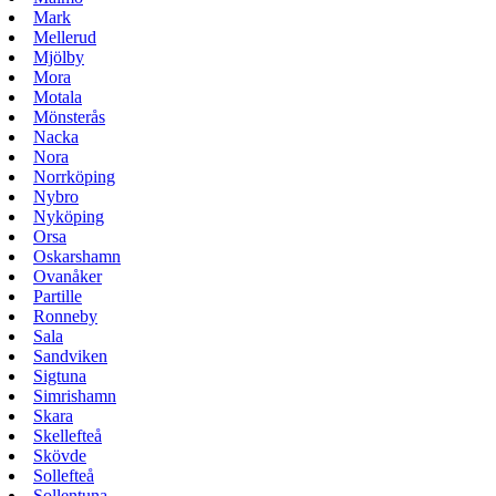
Mark
Mellerud
Mjölby
Mora
Motala
Mönsterås
Nacka
Nora
Norrköping
Nybro
Nyköping
Orsa
Oskarshamn
Ovanåker
Partille
Ronneby
Sala
Sandviken
Sigtuna
Simrishamn
Skara
Skellefteå
Skövde
Sollefteå
Sollentuna