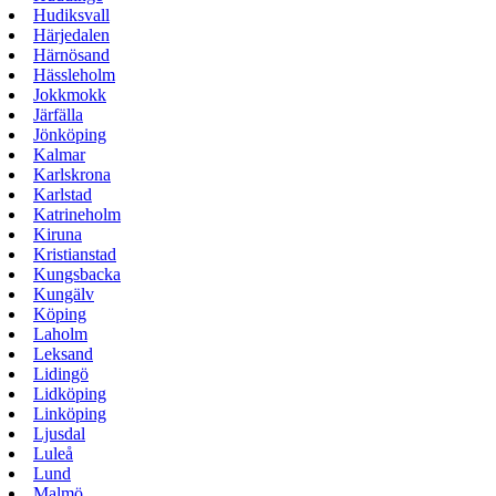
Hudiksvall
Härjedalen
Härnösand
Hässleholm
Jokkmokk
Järfälla
Jönköping
Kalmar
Karlskrona
Karlstad
Katrineholm
Kiruna
Kristianstad
Kungsbacka
Kungälv
Köping
Laholm
Leksand
Lidingö
Lidköping
Linköping
Ljusdal
Luleå
Lund
Malmö