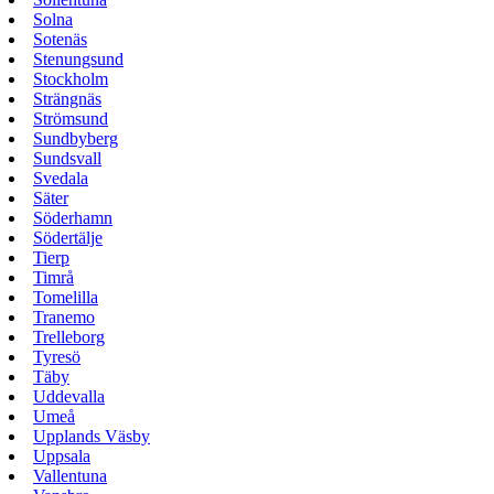
Solna
Sotenäs
Stenungsund
Stockholm
Strängnäs
Strömsund
Sundbyberg
Sundsvall
Svedala
Säter
Söderhamn
Södertälje
Tierp
Timrå
Tomelilla
Tranemo
Trelleborg
Tyresö
Täby
Uddevalla
Umeå
Upplands Väsby
Uppsala
Vallentuna