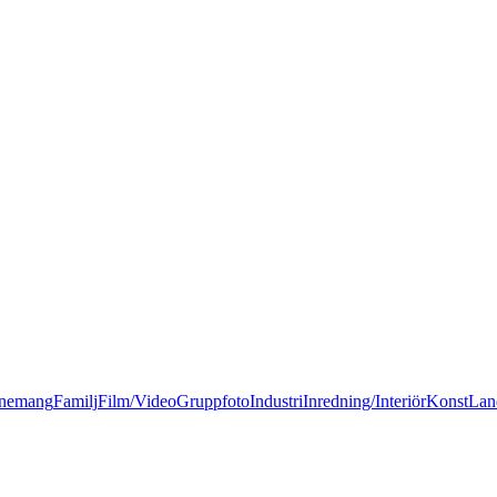
nemang
Familj
Film/Video
Gruppfoto
Industri
Inredning/Interiör
Konst
Lan