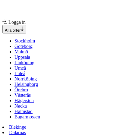
Logga in
Alla orter
Stockholm
Göteborg
Malmö
Uppsala
Linköping
Umeå
Luleå
Norrköping
Helsingborg
Örebro
Västerås
Hägersten
Nacka
Halmstad
Bagarmossen
Blekinge
Dalarnas