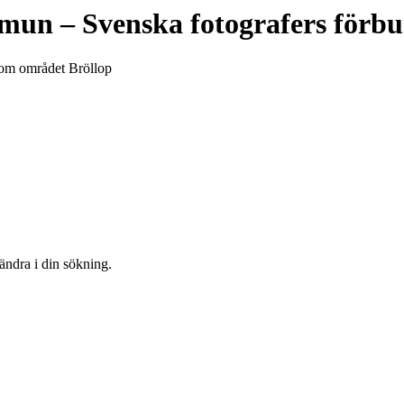
mmun
– Svenska fotografers förb
inom området Bröllop
 ändra i din sökning.