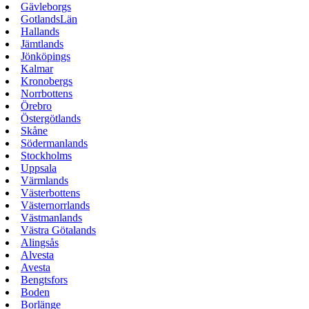
Gävleborgs
GotlandsLän
Hallands
Jämtlands
Jönköpings
Kalmar
Kronobergs
Norrbottens
Örebro
Östergötlands
Skåne
Södermanlands
Stockholms
Uppsala
Värmlands
Västerbottens
Västernorrlands
Västmanlands
Västra Götalands
Alingsås
Alvesta
Avesta
Bengtsfors
Boden
Borlänge