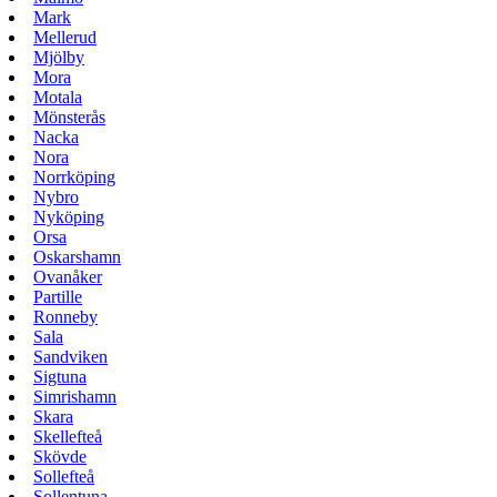
Mark
Mellerud
Mjölby
Mora
Motala
Mönsterås
Nacka
Nora
Norrköping
Nybro
Nyköping
Orsa
Oskarshamn
Ovanåker
Partille
Ronneby
Sala
Sandviken
Sigtuna
Simrishamn
Skara
Skellefteå
Skövde
Sollefteå
Sollentuna