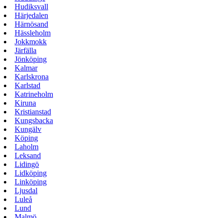
Hudiksvall
Härjedalen
Härnösand
Hässleholm
Jokkmokk
Järfälla
Jönköping
Kalmar
Karlskrona
Karlstad
Katrineholm
Kiruna
Kristianstad
Kungsbacka
Kungälv
Köping
Laholm
Leksand
Lidingö
Lidköping
Linköping
Ljusdal
Luleå
Lund
Malmö