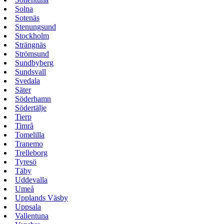
Solna
Sotenäs
Stenungsund
Stockholm
Strängnäs
Strömsund
Sundbyberg
Sundsvall
Svedala
Säter
Söderhamn
Södertälje
Tierp
Timrå
Tomelilla
Tranemo
Trelleborg
Tyresö
Täby
Uddevalla
Umeå
Upplands Väsby
Uppsala
Vallentuna