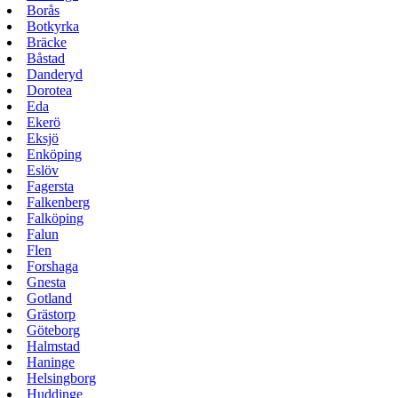
Borås
Botkyrka
Bräcke
Båstad
Danderyd
Dorotea
Eda
Ekerö
Eksjö
Enköping
Eslöv
Fagersta
Falkenberg
Falköping
Falun
Flen
Forshaga
Gnesta
Gotland
Grästorp
Göteborg
Halmstad
Haninge
Helsingborg
Huddinge