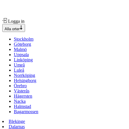
Logga in
Alla orter
Stockholm
Göteborg
Malmö
Uppsala
Linköping
Umeå
Luleå
Norrköping
Helsingborg
Örebro
Västerås
Hägersten
Nacka
Halmstad
Bagarmossen
Blekinge
Dalarnas