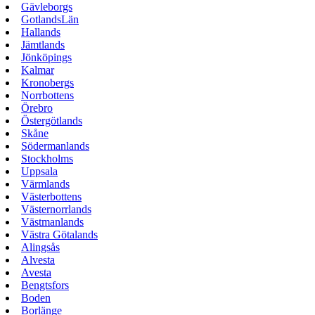
Gävleborgs
GotlandsLän
Hallands
Jämtlands
Jönköpings
Kalmar
Kronobergs
Norrbottens
Örebro
Östergötlands
Skåne
Södermanlands
Stockholms
Uppsala
Värmlands
Västerbottens
Västernorrlands
Västmanlands
Västra Götalands
Alingsås
Alvesta
Avesta
Bengtsfors
Boden
Borlänge