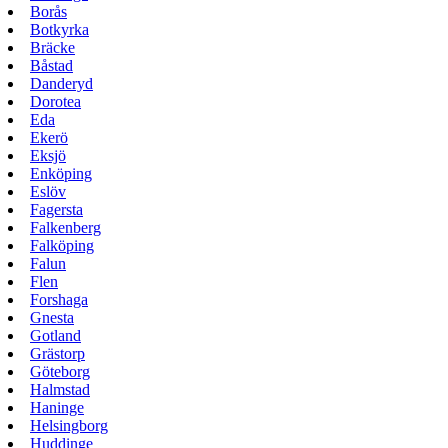
Borås
Botkyrka
Bräcke
Båstad
Danderyd
Dorotea
Eda
Ekerö
Eksjö
Enköping
Eslöv
Fagersta
Falkenberg
Falköping
Falun
Flen
Forshaga
Gnesta
Gotland
Grästorp
Göteborg
Halmstad
Haninge
Helsingborg
Huddinge