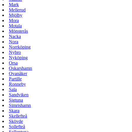
Mark
Mellerud
Mjölby
Mora
Motala
Mönsterås
Nacka
Nora
Norrköping
Nybro
Nyköping
Orsa
Oskarshamn
Ovanåker
Partille
Ronneby
Sala
Sandviken
Sigtuna
Simrishamn
Skara
Skellefteå
Skövde
Sollefteå
Sollentuna