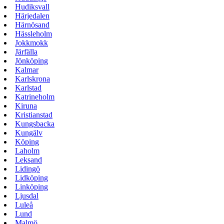
Hudiksvall
Härjedalen
Härnösand
Hässleholm
Jokkmokk
Järfälla
Jönköping
Kalmar
Karlskrona
Karlstad
Katrineholm
Kiruna
Kristianstad
Kungsbacka
Kungälv
Köping
Laholm
Leksand
Lidingö
Lidköping
Linköping
Ljusdal
Luleå
Lund
Malmö