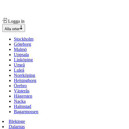
Logga in
Alla orter
Stockholm
Göteborg
Malmö
Uppsala
Linköping
Umeå
Luleå
Norrköping
Helsingborg
Örebro
Västerås
Hägersten
Nacka
Halmstad
Bagarmossen
Blekinge
Dalarnas