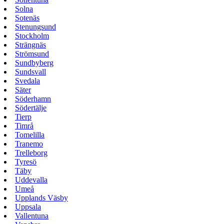
Solna
Sotenäs
Stenungsund
Stockholm
Strängnäs
Strömsund
Sundbyberg
Sundsvall
Svedala
Säter
Söderhamn
Södertälje
Tierp
Timrå
Tomelilla
Tranemo
Trelleborg
Tyresö
Täby
Uddevalla
Umeå
Upplands Väsby
Uppsala
Vallentuna