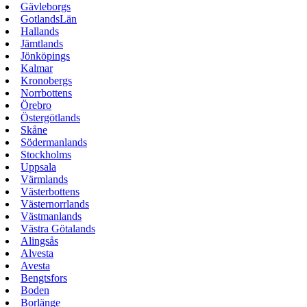
Gävleborgs
GotlandsLän
Hallands
Jämtlands
Jönköpings
Kalmar
Kronobergs
Norrbottens
Örebro
Östergötlands
Skåne
Södermanlands
Stockholms
Uppsala
Värmlands
Västerbottens
Västernorrlands
Västmanlands
Västra Götalands
Alingsås
Alvesta
Avesta
Bengtsfors
Boden
Borlänge