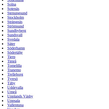
Solna
Sotenäs
Stenungsund
Stockholm
Strängnäs
Strömsund
Sundbyberg
Sundsvall
Svedala
Säter
Söderhamn
Södertälje
Tierp
Timrå
Tomelilla
Tranemo
Trelleborg
Tyresö
Täby
Uddevalla
Umeå
Upplands Väsby
Uppsala
Vallentuna