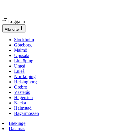
Logga in
Alla orter
Stockholm
Göteborg
Malmö
Uppsala
Linköping
Umeå
Luleå
Norrköping
Helsingborg
Örebro
Västerås
Hägersten
Nacka
Halmstad
Bagarmossen
Blekinge
Dalarnas