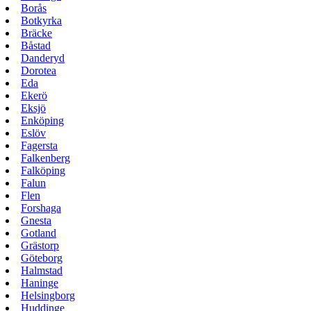
Borås
Botkyrka
Bräcke
Båstad
Danderyd
Dorotea
Eda
Ekerö
Eksjö
Enköping
Eslöv
Fagersta
Falkenberg
Falköping
Falun
Flen
Forshaga
Gnesta
Gotland
Grästorp
Göteborg
Halmstad
Haninge
Helsingborg
Huddinge