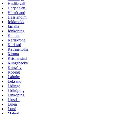
Hudiksvall
Härjedalen
Härnösand
Hässleholm
Jokkmokk
Järfälla
Jönköping
Kalmar
Karlskrona
Karlstad
Katrineholm
Kiruna
Kristianstad
Kungsbacka
Kungälv
Köping
Laholm
Leksand
Lidingö
Lidköping
Linköping
Ljusdal
Luleå
Lund
Malmö