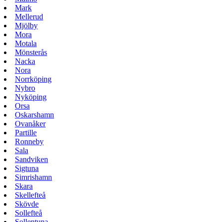
Mark
Mellerud
Mjölby
Mora
Motala
Mönsterås
Nacka
Nora
Norrköping
Nybro
Nyköping
Orsa
Oskarshamn
Ovanåker
Partille
Ronneby
Sala
Sandviken
Sigtuna
Simrishamn
Skara
Skellefteå
Skövde
Sollefteå
Sollentuna