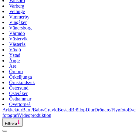
Vansbro
Varberg
Vellinge
Vimmerby
Vingåker
Vänersborg
Värmdö
Västervik
Västerås
Växjö
Ystad
Ånge
Åre
Örebro
Örkelljunga
Örnsköldsvik
Östersund
Österåker
Östhammar
Övertorneå
Arkitektur
Barn/Baby/Gravid
Bostad
Bröllop
Djur
Drönare/Flygfoto
Eve
fotografi
Videoproduktion
Filtrera