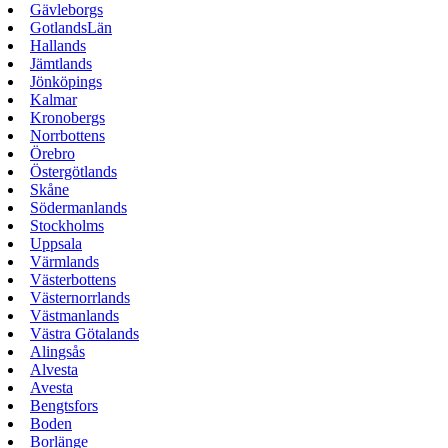
Gävleborgs
GotlandsLän
Hallands
Jämtlands
Jönköpings
Kalmar
Kronobergs
Norrbottens
Örebro
Östergötlands
Skåne
Södermanlands
Stockholms
Uppsala
Värmlands
Västerbottens
Västernorrlands
Västmanlands
Västra Götalands
Alingsås
Alvesta
Avesta
Bengtsfors
Boden
Borlänge