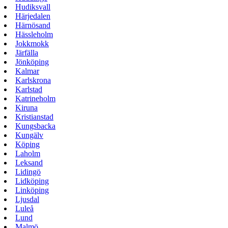
Hudiksvall
Härjedalen
Härnösand
Hässleholm
Jokkmokk
Järfälla
Jönköping
Kalmar
Karlskrona
Karlstad
Katrineholm
Kiruna
Kristianstad
Kungsbacka
Kungälv
Köping
Laholm
Leksand
Lidingö
Lidköping
Linköping
Ljusdal
Luleå
Lund
Malmö