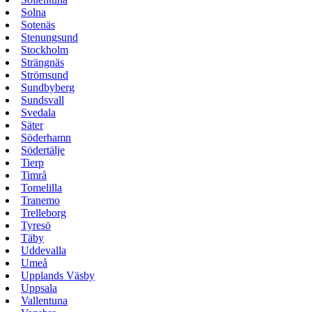
Solna
Sotenäs
Stenungsund
Stockholm
Strängnäs
Strömsund
Sundbyberg
Sundsvall
Svedala
Säter
Söderhamn
Södertälje
Tierp
Timrå
Tomelilla
Tranemo
Trelleborg
Tyresö
Täby
Uddevalla
Umeå
Upplands Väsby
Uppsala
Vallentuna