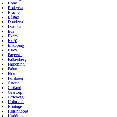
Borås
Botkyrka
Bräcke
Båstad
Danderyd
Dorotea
Eda
Ekerö
Eksjö
Enköping
Eslöv
Fagersta
Falkenberg
Falköping
Falun
Flen
Forshaga
Gnesta
Gotland
Grästorp
Göteborg
Halmstad
Haninge
Helsingborg
Huddinge