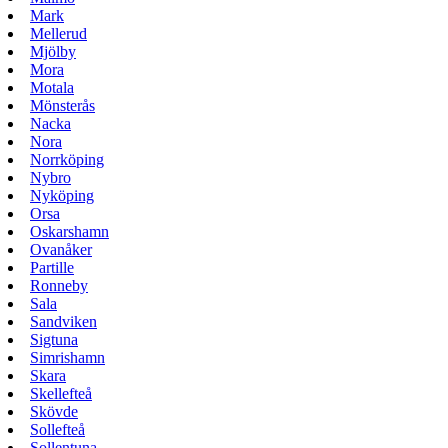
Mark
Mellerud
Mjölby
Mora
Motala
Mönsterås
Nacka
Nora
Norrköping
Nybro
Nyköping
Orsa
Oskarshamn
Ovanåker
Partille
Ronneby
Sala
Sandviken
Sigtuna
Simrishamn
Skara
Skellefteå
Skövde
Sollefteå
Sollentuna