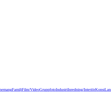
nemang
Familj
Film/Video
Gruppfoto
Industri
Inredning/Interiör
Konst
Lan