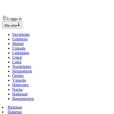
Logga in
Alla orter
Stockholm
Göteborg
Malmö
Uppsala
Linköping
Umeå
Luleå
Norrköping
Helsingborg
Örebro
Västerås
Hägersten
Nacka
Halmstad
Bagarmossen
Blekinge
Dalarnas