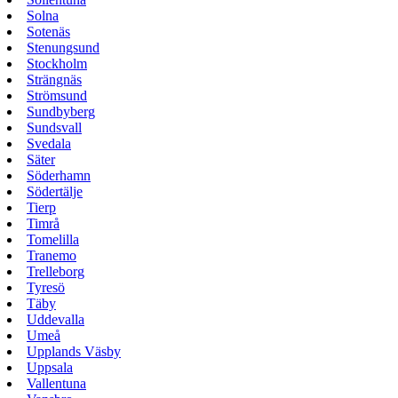
Solna
Sotenäs
Stenungsund
Stockholm
Strängnäs
Strömsund
Sundbyberg
Sundsvall
Svedala
Säter
Söderhamn
Södertälje
Tierp
Timrå
Tomelilla
Tranemo
Trelleborg
Tyresö
Täby
Uddevalla
Umeå
Upplands Väsby
Uppsala
Vallentuna