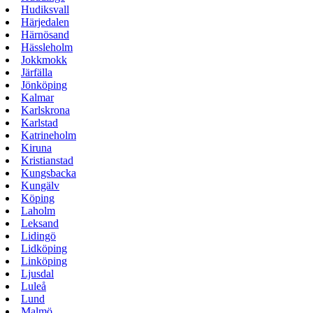
Hudiksvall
Härjedalen
Härnösand
Hässleholm
Jokkmokk
Järfälla
Jönköping
Kalmar
Karlskrona
Karlstad
Katrineholm
Kiruna
Kristianstad
Kungsbacka
Kungälv
Köping
Laholm
Leksand
Lidingö
Lidköping
Linköping
Ljusdal
Luleå
Lund
Malmö