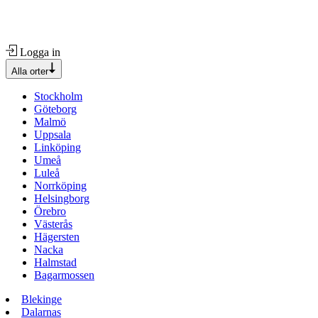
Logga in
Alla orter
Stockholm
Göteborg
Malmö
Uppsala
Linköping
Umeå
Luleå
Norrköping
Helsingborg
Örebro
Västerås
Hägersten
Nacka
Halmstad
Bagarmossen
Blekinge
Dalarnas