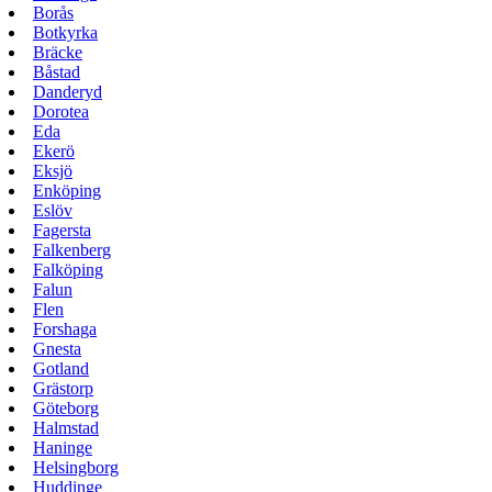
Borås
Botkyrka
Bräcke
Båstad
Danderyd
Dorotea
Eda
Ekerö
Eksjö
Enköping
Eslöv
Fagersta
Falkenberg
Falköping
Falun
Flen
Forshaga
Gnesta
Gotland
Grästorp
Göteborg
Halmstad
Haninge
Helsingborg
Huddinge