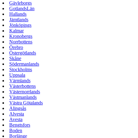
Gävleborgs
GotlandsLän
Hallands
Jämtlands
Jönköpings
Kalmar
Kronobergs
Norrbottens
Örebro
Östergötlands
Skåne
Södermanlands
Stockholms
Uppsala
Värmlands
Västerbottens
Västernorrlands
Västmanlands
Västra Götalands
Alingsås
Alvesta
Avesta
Bengtsfors
Boden
Borlänge