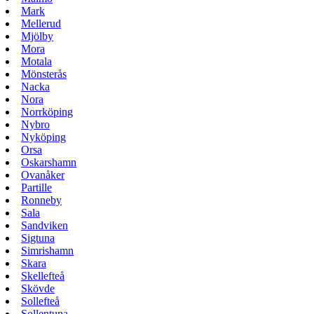
Mark
Mellerud
Mjölby
Mora
Motala
Mönsterås
Nacka
Nora
Norrköping
Nybro
Nyköping
Orsa
Oskarshamn
Ovanåker
Partille
Ronneby
Sala
Sandviken
Sigtuna
Simrishamn
Skara
Skellefteå
Skövde
Sollefteå
Sollentuna