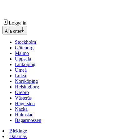
Logga in
Alla orter
Stockholm
Göteborg
Malmö
Uppsala
Linköping
Umeå
Luleå
Norrköping
Helsingborg
Örebro
Västerås
Hägersten
Nacka
Halmstad
Bagarmossen
Blekinge
Dalarnas