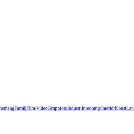
nemang
Familj
Film/Video
Gruppfoto
Industri
Inredning/Interiör
Konst
Lan