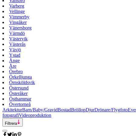
Vansbro
Varberg
Vellinge
Vimmerby
Vingåker
Vänersborg
Värmdö
Västervik
Västerås
Växjö
Ystad
Ånge
Åre
Örebro
Örkelljunga
Örnsköldsvik
Östersund
Österåker
Östhammar
Övertorneå
Arkitektur
Barn/Baby/Gravid
Bostad
Bröllop
Djur
Drönare/Flygfoto
Eve
fotografi
Videoproduktion
Filtrera