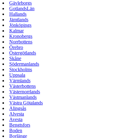
Gävleborgs
GotlandsLän
Hallands
Jämtlands
Jönköpings
Kalmar
Kronobergs
Norrbottens
Örebro
Östergötlands
Skåne
Södermanlands
Stockholms
Uppsala
Värmlands
Västerbottens
Västernorrlands
Västmanlands
Västra Götalands
Alingsås
Alvesta
Avesta
Bengtsfors
Boden
Borlänge