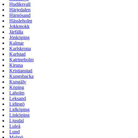
Hudiksvall
Härjedalen
Härnösand
Hässleholm
Jokkmokk
Järfälla
Jönköping
Kalmar
Karlskrona
Karlstad
Katrineholm
Kiruna
Kristianstad
Kungsbacka
Kungälv
Köping
Laholm
Leksand
Lidingö
Lidköping
Linköping
Ljusdal
Luleå
Lund
Malmö