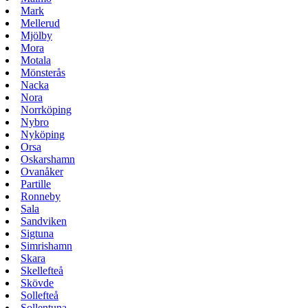
Mark
Mellerud
Mjölby
Mora
Motala
Mönsterås
Nacka
Nora
Norrköping
Nybro
Nyköping
Orsa
Oskarshamn
Ovanåker
Partille
Ronneby
Sala
Sandviken
Sigtuna
Simrishamn
Skara
Skellefteå
Skövde
Sollefteå
Sollentuna