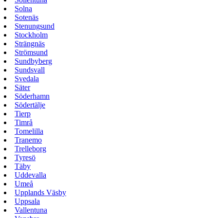
Solna
Sotenäs
Stenungsund
Stockholm
Strängnäs
Strömsund
Sundbyberg
Sundsvall
Svedala
Säter
Söderhamn
Södertälje
Tierp
Timrå
Tomelilla
Tranemo
Trelleborg
Tyresö
Täby
Uddevalla
Umeå
Upplands Väsby
Uppsala
Vallentuna