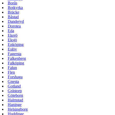
Borås
Botkyrka
Bräcke
Båstad
Danderyd
Dorotea
Eda
Ekerö
Eksjö
Enköping
Eslöv
Fagersta
Falkenberg
Falköping
Falun
Flen
Forshaga
Gnesta
Gotland
Grästorp
Göteborg
Halmstad
Haninge
Helsingborg
Huddinge