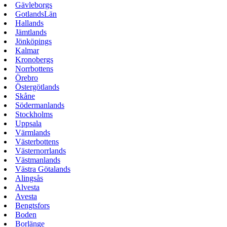
Gävleborgs
GotlandsLän
Hallands
Jämtlands
Jönköpings
Kalmar
Kronobergs
Norrbottens
Örebro
Östergötlands
Skåne
Södermanlands
Stockholms
Uppsala
Värmlands
Västerbottens
Västernorrlands
Västmanlands
Västra Götalands
Alingsås
Alvesta
Avesta
Bengtsfors
Boden
Borlänge