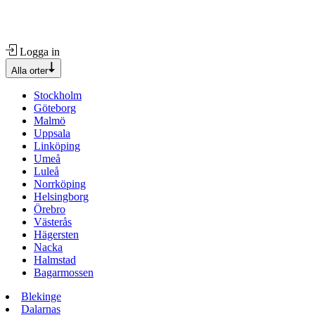
Logga in
Alla orter
Stockholm
Göteborg
Malmö
Uppsala
Linköping
Umeå
Luleå
Norrköping
Helsingborg
Örebro
Västerås
Hägersten
Nacka
Halmstad
Bagarmossen
Blekinge
Dalarnas