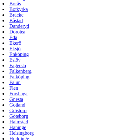
Borås
Botkyrka
Bräcke
Båstad
Danderyd
Dorotea
Eda
Ekerö
Eksjö
Enköping
Eslöv
Fagersta
Falkenberg
Falköping
Falun
Flen
Forshaga
Gnesta
Gotland
Grästorp
Göteborg
Halmstad
Haninge
Helsingborg
Huddinge