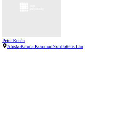
Peter Rosén
Abisko
Kiruna Kommun
Norrbottens Län