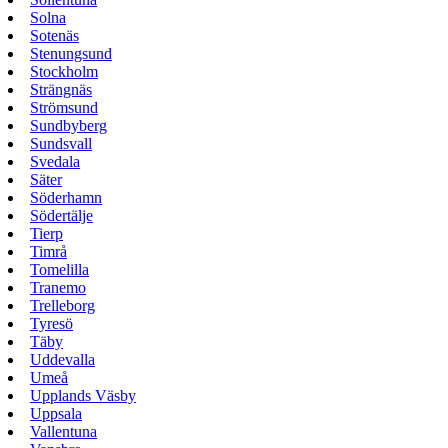
Solna
Sotenäs
Stenungsund
Stockholm
Strängnäs
Strömsund
Sundbyberg
Sundsvall
Svedala
Säter
Söderhamn
Södertälje
Tierp
Timrå
Tomelilla
Tranemo
Trelleborg
Tyresö
Täby
Uddevalla
Umeå
Upplands Väsby
Uppsala
Vallentuna