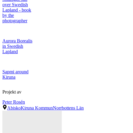
over Swedish
Lapland - book
by the
photographer
Aurora Borealis
in Swedish
Lapland
Sapmi around
Kiruna
Projekt av
Peter Rosén
Abisko
Kiruna Kommun
Norrbottens Län