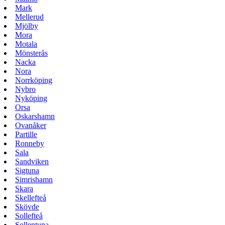
Mark
Mellerud
Mjölby
Mora
Motala
Mönsterås
Nacka
Nora
Norrköping
Nybro
Nyköping
Orsa
Oskarshamn
Ovanåker
Partille
Ronneby
Sala
Sandviken
Sigtuna
Simrishamn
Skara
Skellefteå
Skövde
Sollefteå
Sollentuna