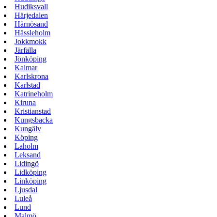
Hudiksvall
Härjedalen
Härnösand
Hässleholm
Jokkmokk
Järfälla
Jönköping
Kalmar
Karlskrona
Karlstad
Katrineholm
Kiruna
Kristianstad
Kungsbacka
Kungälv
Köping
Laholm
Leksand
Lidingö
Lidköping
Linköping
Ljusdal
Luleå
Lund
Malmö