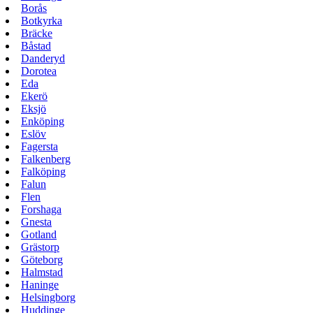
Borås
Botkyrka
Bräcke
Båstad
Danderyd
Dorotea
Eda
Ekerö
Eksjö
Enköping
Eslöv
Fagersta
Falkenberg
Falköping
Falun
Flen
Forshaga
Gnesta
Gotland
Grästorp
Göteborg
Halmstad
Haninge
Helsingborg
Huddinge