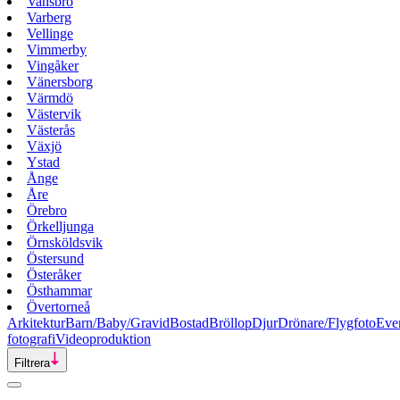
Vansbro
Varberg
Vellinge
Vimmerby
Vingåker
Vänersborg
Värmdö
Västervik
Västerås
Växjö
Ystad
Ånge
Åre
Örebro
Örkelljunga
Örnsköldsvik
Östersund
Österåker
Östhammar
Övertorneå
Arkitektur
Barn/Baby/Gravid
Bostad
Bröllop
Djur
Drönare/Flygfoto
Eve
fotografi
Videoproduktion
Filtrera