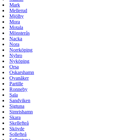
Mark
Mellerud
Mjölby
Mora
Motala
Mönsterås
Nacka
Nora
Norrköping
Nybro
Nyköping
Orsa
Oskarshamn
Ovanåker
Partille
Ronneby
Sala
Sandviken
Sigtuna
Simrishamn
Skara
Skellefteå
Skövde
Sollefteå
Sollentuna