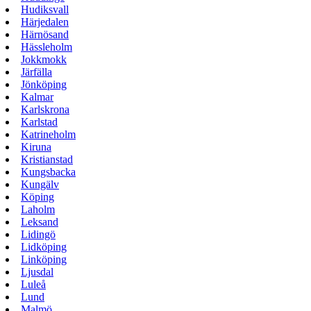
Hudiksvall
Härjedalen
Härnösand
Hässleholm
Jokkmokk
Järfälla
Jönköping
Kalmar
Karlskrona
Karlstad
Katrineholm
Kiruna
Kristianstad
Kungsbacka
Kungälv
Köping
Laholm
Leksand
Lidingö
Lidköping
Linköping
Ljusdal
Luleå
Lund
Malmö