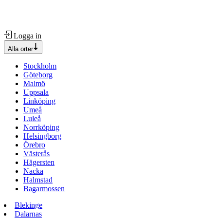
Logga in
Alla orter
Stockholm
Göteborg
Malmö
Uppsala
Linköping
Umeå
Luleå
Norrköping
Helsingborg
Örebro
Västerås
Hägersten
Nacka
Halmstad
Bagarmossen
Blekinge
Dalarnas