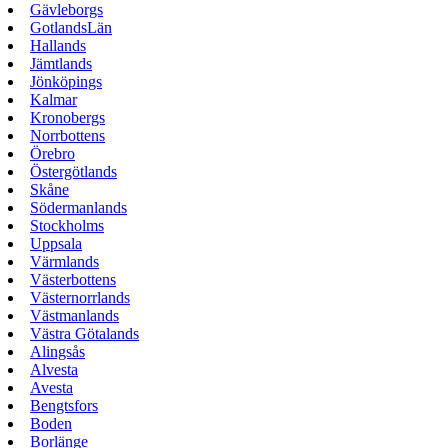
Gävleborgs
GotlandsLän
Hallands
Jämtlands
Jönköpings
Kalmar
Kronobergs
Norrbottens
Örebro
Östergötlands
Skåne
Södermanlands
Stockholms
Uppsala
Värmlands
Västerbottens
Västernorrlands
Västmanlands
Västra Götalands
Alingsås
Alvesta
Avesta
Bengtsfors
Boden
Borlänge