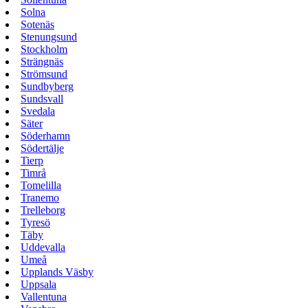
Solna
Sotenäs
Stenungsund
Stockholm
Strängnäs
Strömsund
Sundbyberg
Sundsvall
Svedala
Säter
Söderhamn
Södertälje
Tierp
Timrå
Tomelilla
Tranemo
Trelleborg
Tyresö
Täby
Uddevalla
Umeå
Upplands Väsby
Uppsala
Vallentuna