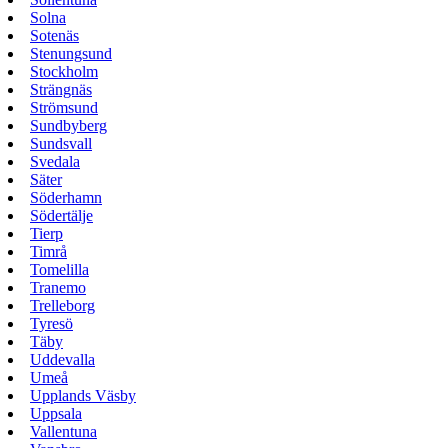
Solna
Sotenäs
Stenungsund
Stockholm
Strängnäs
Strömsund
Sundbyberg
Sundsvall
Svedala
Säter
Söderhamn
Södertälje
Tierp
Timrå
Tomelilla
Tranemo
Trelleborg
Tyresö
Täby
Uddevalla
Umeå
Upplands Väsby
Uppsala
Vallentuna