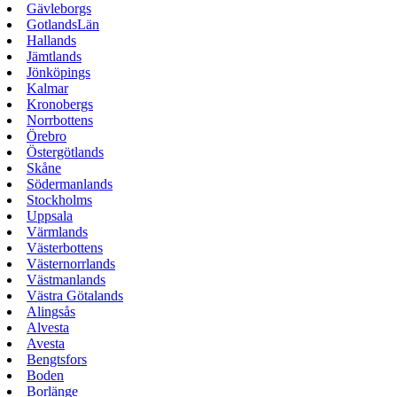
Gävleborgs
GotlandsLän
Hallands
Jämtlands
Jönköpings
Kalmar
Kronobergs
Norrbottens
Örebro
Östergötlands
Skåne
Södermanlands
Stockholms
Uppsala
Värmlands
Västerbottens
Västernorrlands
Västmanlands
Västra Götalands
Alingsås
Alvesta
Avesta
Bengtsfors
Boden
Borlänge