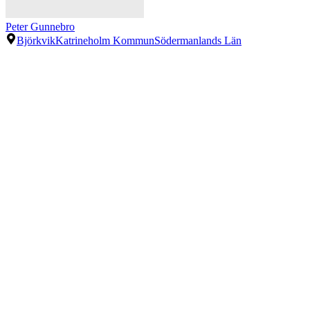
Peter Gunnebro
Björkvik
Katrineholm Kommun
Södermanlands Län