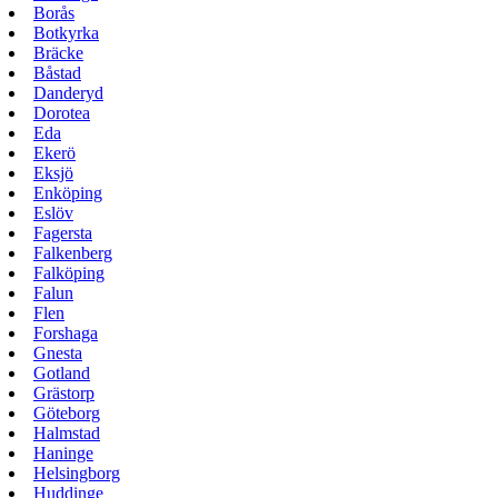
Borås
Botkyrka
Bräcke
Båstad
Danderyd
Dorotea
Eda
Ekerö
Eksjö
Enköping
Eslöv
Fagersta
Falkenberg
Falköping
Falun
Flen
Forshaga
Gnesta
Gotland
Grästorp
Göteborg
Halmstad
Haninge
Helsingborg
Huddinge