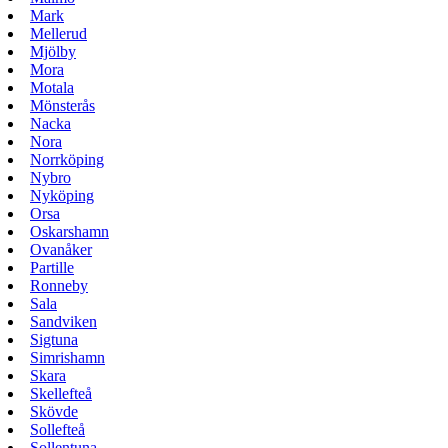
Mark
Mellerud
Mjölby
Mora
Motala
Mönsterås
Nacka
Nora
Norrköping
Nybro
Nyköping
Orsa
Oskarshamn
Ovanåker
Partille
Ronneby
Sala
Sandviken
Sigtuna
Simrishamn
Skara
Skellefteå
Skövde
Sollefteå
Sollentuna