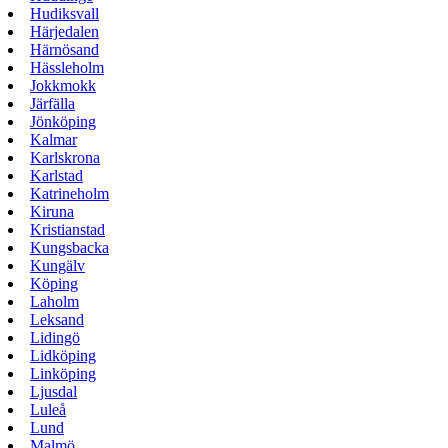
Hudiksvall
Härjedalen
Härnösand
Hässleholm
Jokkmokk
Järfälla
Jönköping
Kalmar
Karlskrona
Karlstad
Katrineholm
Kiruna
Kristianstad
Kungsbacka
Kungälv
Köping
Laholm
Leksand
Lidingö
Lidköping
Linköping
Ljusdal
Luleå
Lund
Malmö