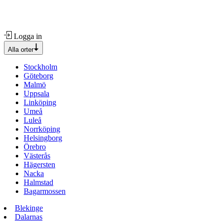
Logga in
Alla orter
Stockholm
Göteborg
Malmö
Uppsala
Linköping
Umeå
Luleå
Norrköping
Helsingborg
Örebro
Västerås
Hägersten
Nacka
Halmstad
Bagarmossen
Blekinge
Dalarnas