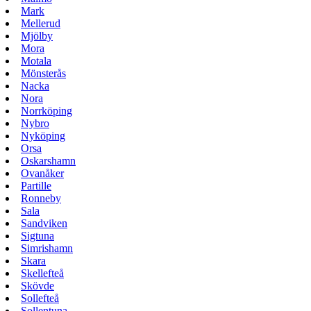
Mark
Mellerud
Mjölby
Mora
Motala
Mönsterås
Nacka
Nora
Norrköping
Nybro
Nyköping
Orsa
Oskarshamn
Ovanåker
Partille
Ronneby
Sala
Sandviken
Sigtuna
Simrishamn
Skara
Skellefteå
Skövde
Sollefteå
Sollentuna