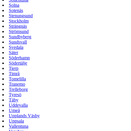
Solna
Sotenäs
Stenungsund
Stockholm
Strängnäs
Strömsund
Sundbyberg
Sundsvall
Svedala
Säter
Söderhamn
Södertälje
Tierp
Timrå
Tomelilla
Tranemo
Trelleborg
Tyresö
Täby
Uddevalla
Umeå
Upplands Väsby
Uppsala
Vallentuna