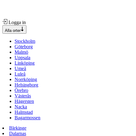
Logga in
Alla orter
Stockholm
Göteborg
Malmö
Uppsala
Linköping
Umeå
Luleå
Norrköping
Helsingborg
Örebro
Västerås
Hägersten
Nacka
Halmstad
Bagarmossen
Blekinge
Dalarnas