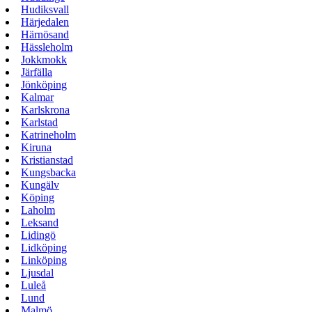
Hudiksvall
Härjedalen
Härnösand
Hässleholm
Jokkmokk
Järfälla
Jönköping
Kalmar
Karlskrona
Karlstad
Katrineholm
Kiruna
Kristianstad
Kungsbacka
Kungälv
Köping
Laholm
Leksand
Lidingö
Lidköping
Linköping
Ljusdal
Luleå
Lund
Malmö