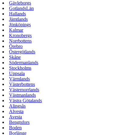
Gävleborgs
GotlandsLän
Hallands
Jämtlands
Jönköpings
Kalmar
Kronobergs
Norrbottens
Örebro
Östergötlands
Skåne
Södermanlands
Stockholms
Uppsala
Värmlands
Västerbottens
Västernorrlands
Västmanlands
Västra Götalands
Alingsås
Alvesta
Avesta
Bengtsfors
Boden
Borlänge