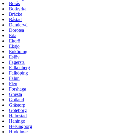
Borås
Botkyrka
Bräcke
Båstad
Danderyd
Dorotea
Eda
Ekerö
Eksjö
Enköping
Eslöv
Fagersta
Falkenberg
Falköping
Falun
Flen
Forshaga
Gnesta
Gotland
Grästorp
Göteborg
Halmstad
Haninge
Helsingborg
Huddinge